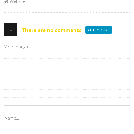
Website
+
There are no comments
ADD YOURS