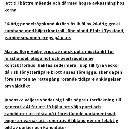
lett till bättre mående och därmed högre avkastning hos
korna
36-årig pendeltågskonduktör slås ihjäl av 26-årig grek i
samband med biljettkontroll i Rheinland-Pfalz i Tyskland,
gärningsmannen greps på plats
Marius Borg Høiby grips av norsk polis misstänkt för
misshandel, olaga hot och överträdelse av
kontaktförbud, häktas sedermera i upp till fyra veckor
då risk för ytterligare brott anses föreligga, sker dagen
före starten av rättegång rörande tidigare anklagelser
om våldtäkt
Japanska väljare vänder sig i allt högre utsträckning till
generativ AI för att få hjälp att välja parti och
kandidater att rösta på i förestående parlamentsval,
experter varnar att generativ AI ibland ger en felaktig
bild av partier och kandidater