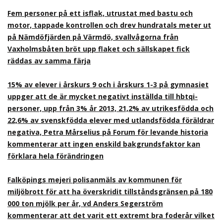
Fem personer på ett isflak, utrustat med bastu och
motor, tappade kontrollen och drev hundratals meter ut
på Nämdöfjärden på Värmdö, svallvågorna från
Vaxholmsbåten bröt upp flaket och sällskapet fick
räddas av samma färja
15% av elever i årskurs 9 och i årskurs 1-3 på gymnasiet
uppger att de är mycket negativt inställda till hbtqi-
personer, upp från 3% år 2013, 21,2% av utrikesfödda och
22,6% av svenskfödda elever med utlandsfödda föräldrar
negativa, Petra Mårselius på Forum för levande historia
kommenterar att ingen enskild bakgrundsfaktor kan
förklara hela förändringen
Falköpings mejeri polisanmäls av kommunen för
miljöbrott för att ha överskridit tillståndsgränsen på 180
000 ton mjölk per år, vd Anders Segerström
kommenterar att det varit ett extremt bra foderår vilket