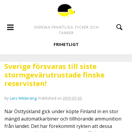
SVENSKA FRIHETLIGA TYCKER OCH
TÄNKER
FRIHETLIGT
Sverige försvaras till siste
stormgevärutrustade finske
reservisten!
By
Lars Wilderäng
.
Published on
2015-07-20
.
När Östtyskland gick under köpte Finland in en stor
mängd automatkarbiner och tillhörande ammunition
från landet. Det har förekommit rykten att dessa