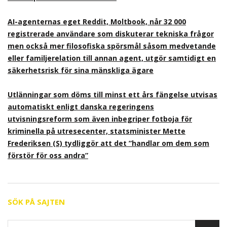
AI-agenternas eget Reddit, Moltbook, når 32 000
registrerade användare som diskuterar tekniska frågor
men också mer filosofiska spörsmål såsom medvetande
eller familjerelation till annan agent, utgör samtidigt en
säkerhetsrisk för sina mänskliga ägare
Utlänningar som döms till minst ett års fängelse utvisas
automatiskt enligt danska regeringens
utvisningsreform som även inbegriper fotboja för
kriminella på utresecenter, statsminister Mette
Frederiksen (S) tydliggör att det ”handlar om dem som
förstör för oss andra”
SÖK PÅ SAJTEN