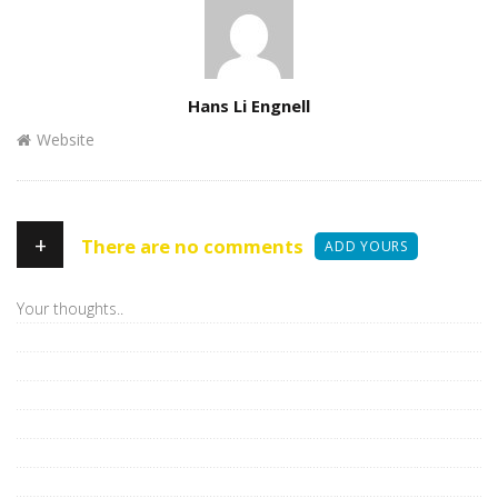
Author
Hans Li Engnell
Website
+
There are no comments
ADD YOURS