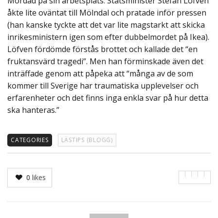
Mördad på sin arbetsplats. Statsminister Stefan Löfven
åkte lite oväntat till Mölndal och pratade inför pressen
(han kanske tyckte att det var lite magstarkt att skicka
inrikesministern igen som efter dubbelmordet på Ikea).
Löfven fördömde förstås brottet och kallade det “en
fruktansvärd tragedi”. Men han förminskade även det
inträffade genom att påpeka att “många av de som
kommer till Sverige har traumatiska upplevelser och
erfarenheter och det finns inga enkla svar på hur detta
ska hanteras.”
CATEGORIES
LÄSTIPS (BLOGG)
0
likes