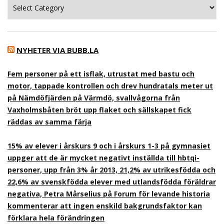
Kategorier
NYHETER VIA BUBB.LA
Fem personer på ett isflak, utrustat med bastu och
motor, tappade kontrollen och drev hundratals meter ut
på Nämdöfjärden på Värmdö, svallvågorna från
Vaxholmsbåten bröt upp flaket och sällskapet fick
räddas av samma färja
15% av elever i årskurs 9 och i årskurs 1-3 på gymnasiet
uppger att de är mycket negativt inställda till hbtqi-
personer, upp från 3% år 2013, 21,2% av utrikesfödda och
22,6% av svenskfödda elever med utlandsfödda föräldrar
negativa, Petra Mårselius på Forum för levande historia
kommenterar att ingen enskild bakgrundsfaktor kan
förklara hela förändringen