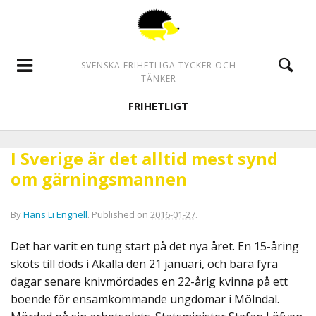
SVENSKA FRIHETLIGA TYCKER OCH
TÄNKER
FRIHETLIGT
I Sverige är det alltid mest synd
om gärningsmannen
By
Hans Li Engnell
.
Published on
2016-01-27
.
Det har varit en tung start på det nya året. En 15-åring
sköts till döds i Akalla den 21 januari, och bara fyra
dagar senare knivmördades en 22-årig kvinna på ett
boende för ensamkommande ungdomar i Mölndal.