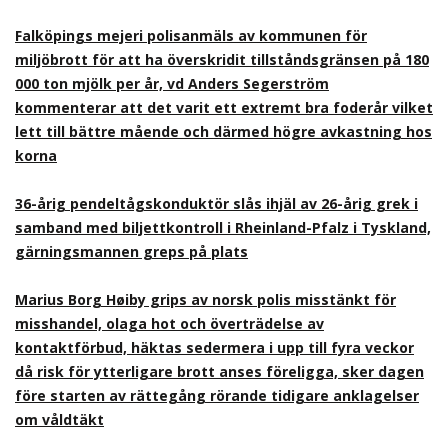
Falköpings mejeri polisanmäls av kommunen för
miljöbrott för att ha överskridit tillståndsgränsen på 180
000 ton mjölk per år, vd Anders Segerström
kommenterar att det varit ett extremt bra foderår vilket
lett till bättre mående och därmed högre avkastning hos
korna
36-årig pendeltågskonduktör slås ihjäl av 26-årig grek i
samband med biljettkontroll i Rheinland-Pfalz i Tyskland,
gärningsmannen greps på plats
Marius Borg Høiby grips av norsk polis misstänkt för
misshandel, olaga hot och överträdelse av
kontaktförbud, häktas sedermera i upp till fyra veckor
då risk för ytterligare brott anses föreligga, sker dagen
före starten av rättegång rörande tidigare anklagelser
om våldtäkt