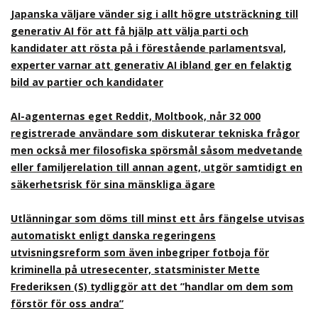
Japanska väljare vänder sig i allt högre utsträckning till
generativ AI för att få hjälp att välja parti och
kandidater att rösta på i förestående parlamentsval,
experter varnar att generativ AI ibland ger en felaktig
bild av partier och kandidater
AI-agenternas eget Reddit, Moltbook, når 32 000
registrerade användare som diskuterar tekniska frågor
men också mer filosofiska spörsmål såsom medvetande
eller familjerelation till annan agent, utgör samtidigt en
säkerhetsrisk för sina mänskliga ägare
Utlänningar som döms till minst ett års fängelse utvisas
automatiskt enligt danska regeringens
utvisningsreform som även inbegriper fotboja för
kriminella på utresecenter, statsminister Mette
Frederiksen (S) tydliggör att det ”handlar om dem som
förstör för oss andra”