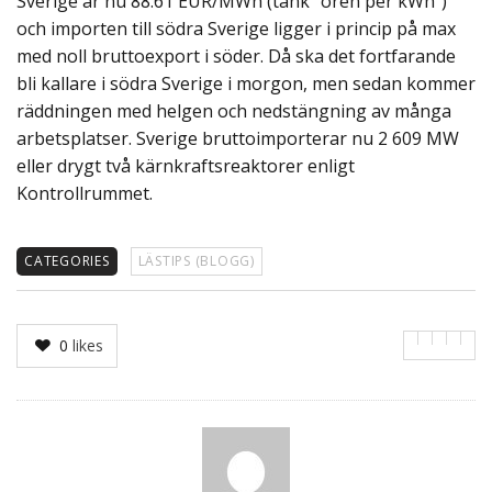
Sverige är nu 88:61 EUR/MWh (tänk “ören per kWh”)
och importen till södra Sverige ligger i princip på max
med noll bruttoexport i söder. Då ska det fortfarande
bli kallare i södra Sverige i morgon, men sedan kommer
räddningen med helgen och nedstängning av många
arbetsplatser. Sverige bruttoimporterar nu 2 609 MW
eller drygt två kärnkraftsreaktorer enligt
Kontrollrummet.
CATEGORIES
LÄSTIPS (BLOGG)
0
likes