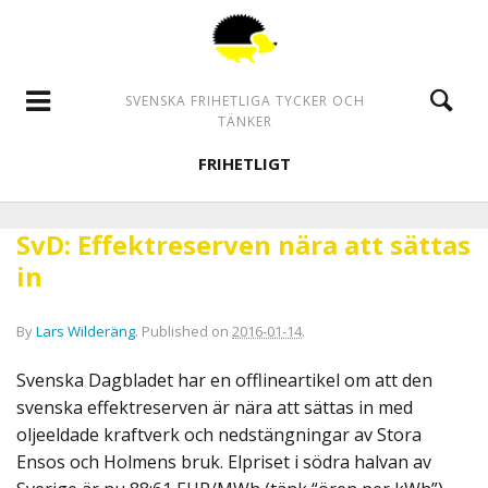
SVENSKA FRIHETLIGA TYCKER OCH
TÄNKER
FRIHETLIGT
SvD: Effektreserven nära att sättas
in
By
Lars Wilderäng
.
Published on
2016-01-14
.
Svenska Dagbladet har en offlineartikel om att den
svenska effektreserven är nära att sättas in med
oljeeldade kraftverk och nedstängningar av Stora
Ensos och Holmens bruk. Elpriset i södra halvan av