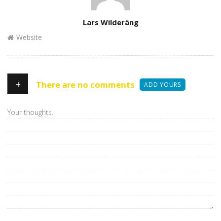
Author
Lars Wilderäng
Website
+
There are no comments
ADD YOURS