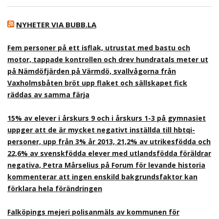
NYHETER VIA BUBB.LA
Fem personer på ett isflak, utrustat med bastu och
motor, tappade kontrollen och drev hundratals meter ut
på Nämdöfjärden på Värmdö, svallvågorna från
Vaxholmsbåten bröt upp flaket och sällskapet fick
räddas av samma färja
15% av elever i årskurs 9 och i årskurs 1-3 på gymnasiet
uppger att de är mycket negativt inställda till hbtqi-
personer, upp från 3% år 2013, 21,2% av utrikesfödda och
22,6% av svenskfödda elever med utlandsfödda föräldrar
negativa, Petra Mårselius på Forum för levande historia
kommenterar att ingen enskild bakgrundsfaktor kan
förklara hela förändringen
Falköpings mejeri polisanmäls av kommunen för