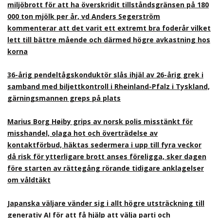
miljöbrott för att ha överskridit tillståndsgränsen på 180
000 ton mjölk per år, vd Anders Segerström
kommenterar att det varit ett extremt bra foderår vilket
lett till bättre mående och därmed högre avkastning hos
korna
36-årig pendeltågskonduktör slås ihjäl av 26-årig grek i
samband med biljettkontroll i Rheinland-Pfalz i Tyskland,
gärningsmannen greps på plats
Marius Borg Høiby grips av norsk polis misstänkt för
misshandel, olaga hot och överträdelse av
kontaktförbud, häktas sedermera i upp till fyra veckor
då risk för ytterligare brott anses föreligga, sker dagen
före starten av rättegång rörande tidigare anklagelser
om våldtäkt
Japanska väljare vänder sig i allt högre utsträckning till
generativ AI för att få hjälp att välja parti och