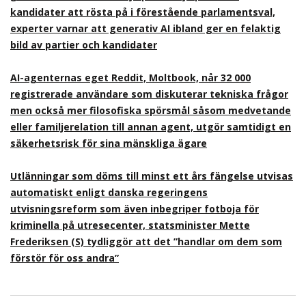
kandidater att rösta på i förestående parlamentsval,
experter varnar att generativ AI ibland ger en felaktig
bild av partier och kandidater
AI-agenternas eget Reddit, Moltbook, når 32 000
registrerade användare som diskuterar tekniska frågor
men också mer filosofiska spörsmål såsom medvetande
eller familjerelation till annan agent, utgör samtidigt en
säkerhetsrisk för sina mänskliga ägare
Utlänningar som döms till minst ett års fängelse utvisas
automatiskt enligt danska regeringens
utvisningsreform som även inbegriper fotboja för
kriminella på utresecenter, statsminister Mette
Frederiksen (S) tydliggör att det ”handlar om dem som
förstör för oss andra”