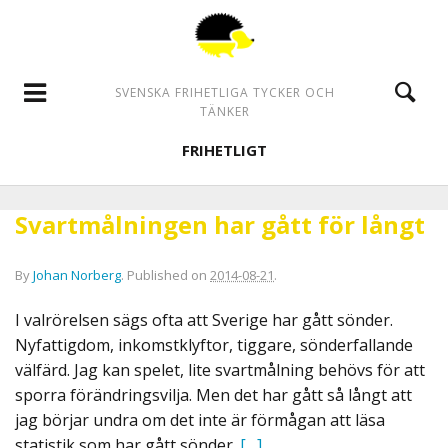
SVENSKA FRIHETLIGA TYCKER OCH
TÄNKER
FRIHETLIGT
Svartmålningen har gått för långt
By
Johan Norberg
.
Published on
2014-08-21
.
I valrörelsen sägs ofta att Sverige har gått sönder.
Nyfattigdom, inkomstklyftor, tiggare, sönderfallande
välfärd. Jag kan spelet, lite svartmålning behövs för att
sporra förändringsvilja. Men det har gått så långt att
jag börjar undra om det inte är förmågan att läsa
statistik som har gått sönder.
[…]