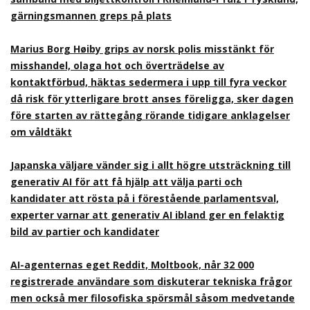
gärningsmannen greps på plats
Marius Borg Høiby grips av norsk polis misstänkt för
misshandel, olaga hot och överträdelse av
kontaktförbud, häktas sedermera i upp till fyra veckor
då risk för ytterligare brott anses föreligga, sker dagen
före starten av rättegång rörande tidigare anklagelser
om våldtäkt
Japanska väljare vänder sig i allt högre utsträckning till
generativ AI för att få hjälp att välja parti och
kandidater att rösta på i förestående parlamentsval,
experter varnar att generativ AI ibland ger en felaktig
bild av partier och kandidater
AI-agenternas eget Reddit, Moltbook, når 32 000
registrerade användare som diskuterar tekniska frågor
men också mer filosofiska spörsmål såsom medvetande