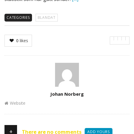
CATEGORIES
BLANDAT
0
likes
Author
Johan Norberg
Website
+
There are no comments
ADD YOURS