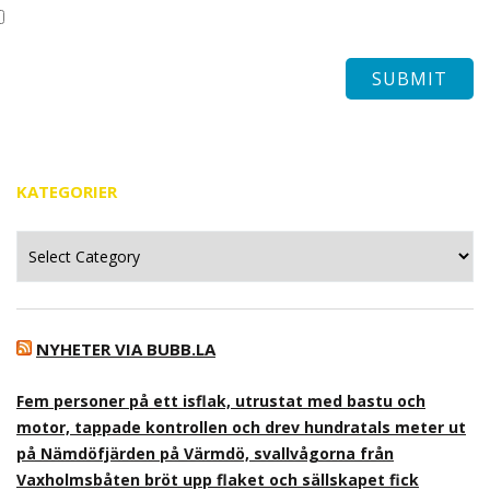
KATEGORIER
Kategorier
NYHETER VIA BUBB.LA
Fem personer på ett isflak, utrustat med bastu och
motor, tappade kontrollen och drev hundratals meter ut
på Nämdöfjärden på Värmdö, svallvågorna från
Vaxholmsbåten bröt upp flaket och sällskapet fick