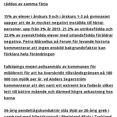
räddas av samma färja
15% av elever i årskurs 9 och i årskurs 1-3 på gymnasiet
uppger att de är mycket negativt inställda till hbtqi-
personer, upp från 3% år 2013, 21,2% av utrikesfödda och
22,6% av svenskfödda elever med utlandsfödda föräldrar
negativa, Petra Mårselius på Forum för levande historia
kommenterar att ingen enskild bakgrundsfaktor kan
förklara hela förändringen
Falköpings mejeri polisanmäls av kommunen för
miljöbrott för att ha överskridit tillståndsgränsen på 180
000 ton mjölk per år, vd Anders Segerström
kommenterar att det varit ett extremt bra foderår vilket
lett till bättre mående och därmed högre avkastning hos
korna
36-årig pendeltågskonduktör slås ihjäl av 26-årig grek i
samband med biljettkontroll i Rheinland-Pfalz i Tyskland,