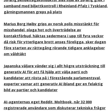
samband med biljettkontroll i Rheinland-Pfalz i Tyskland,
gärningsmannen greps på plats
Marius Borg Høiby grips av norsk polis misstänkt för
misshandel, olaga hot och överträdelse av
kontaktförbud, häktas sedermera i upp till fyra veckor
då risk för ytterligare brott anses föreligga, sker dagen
före starten av rättegång rörande tidigare anklagelser
om våldtäkt
Japanska väljare vänder sig i allt högre utsträckning till
generativ AI för att få hjälp att välja parti och
kandidater att rösta på i förestående parlamentsval,
experter varnar att generativ AI ibland ger en felaktig
bild av partier och kandidater
AI-agenternas eget Reddit, Moltbook, når 32 000
registrerade användare som diskuterar tekniska frågor