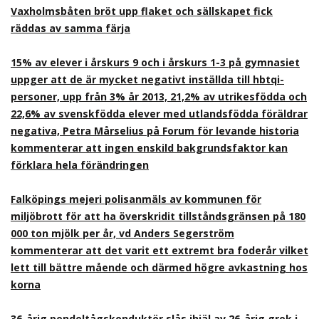
Vaxholmsbåten bröt upp flaket och sällskapet fick
räddas av samma färja
15% av elever i årskurs 9 och i årskurs 1-3 på gymnasiet
uppger att de är mycket negativt inställda till hbtqi-
personer, upp från 3% år 2013, 21,2% av utrikesfödda och
22,6% av svenskfödda elever med utlandsfödda föräldrar
negativa, Petra Mårselius på Forum för levande historia
kommenterar att ingen enskild bakgrundsfaktor kan
förklara hela förändringen
Falköpings mejeri polisanmäls av kommunen för
miljöbrott för att ha överskridit tillståndsgränsen på 180
000 ton mjölk per år, vd Anders Segerström
kommenterar att det varit ett extremt bra foderår vilket
lett till bättre mående och därmed högre avkastning hos
korna
36-årig pendeltågskonduktör slås ihjäl av 26-årig grek i