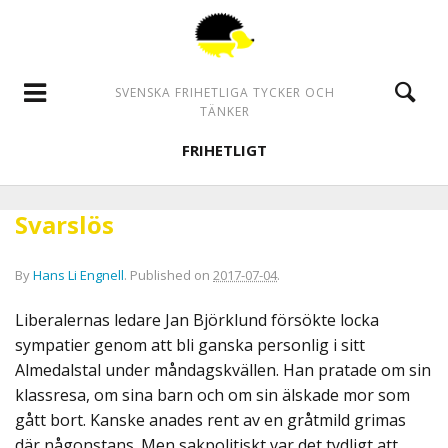
SVENSKA FRIHETLIGA TYCKER OCH
TÄNKER
FRIHETLIGT
Svarslös
By
Hans Li Engnell
.
Published on
2017-07-04
.
Liberalernas ledare Jan Björklund försökte locka
sympatier genom att bli ganska personlig i sitt
Almedalstal under måndagskvällen. Han pratade om sin
klassresa, om sina barn och om sin älskade mor som
gått bort. Kanske anades rent av en gråtmild grimas
där någonstans. Men sakpolitiskt var det tydligt att