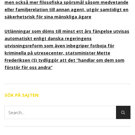
men också mer filosofiska spörsmål såsom medvetande
eller familjerelation till annan agent, utgör samtidigt en
säkerhetsrisk för sina mänskliga ägare
Utlänningar som döms till minst ett års fängelse utvisas
automatiskt enligt danska regeringens
utvisningsreform som även inbegriper fotboja för
kriminella på utresecenter, statsminister Mette
Frederiksen (S) tydliggör att det ”handlar om dem som
förstör för oss andra”
SÖK PÅ SAJTEN