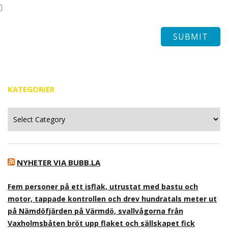
KATEGORIER
Kategorier
NYHETER VIA BUBB.LA
Fem personer på ett isflak, utrustat med bastu och
motor, tappade kontrollen och drev hundratals meter ut
på Nämdöfjärden på Värmdö, svallvågorna från
Vaxholmsbåten bröt upp flaket och sällskapet fick