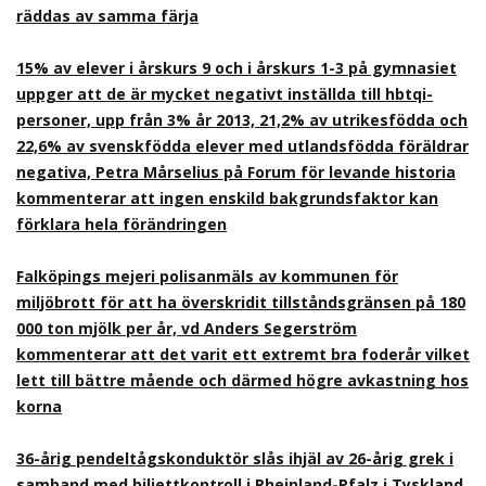
räddas av samma färja
15% av elever i årskurs 9 och i årskurs 1-3 på gymnasiet
uppger att de är mycket negativt inställda till hbtqi-
personer, upp från 3% år 2013, 21,2% av utrikesfödda och
22,6% av svenskfödda elever med utlandsfödda föräldrar
negativa, Petra Mårselius på Forum för levande historia
kommenterar att ingen enskild bakgrundsfaktor kan
förklara hela förändringen
Falköpings mejeri polisanmäls av kommunen för
miljöbrott för att ha överskridit tillståndsgränsen på 180
000 ton mjölk per år, vd Anders Segerström
kommenterar att det varit ett extremt bra foderår vilket
lett till bättre mående och därmed högre avkastning hos
korna
36-årig pendeltågskonduktör slås ihjäl av 26-årig grek i
samband med biljettkontroll i Rheinland-Pfalz i Tyskland,