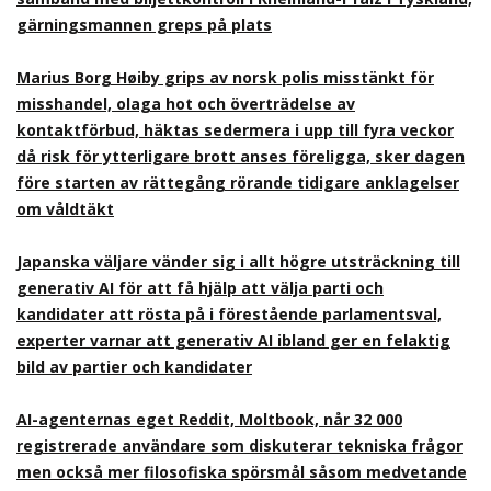
gärningsmannen greps på plats
Marius Borg Høiby grips av norsk polis misstänkt för
misshandel, olaga hot och överträdelse av
kontaktförbud, häktas sedermera i upp till fyra veckor
då risk för ytterligare brott anses föreligga, sker dagen
före starten av rättegång rörande tidigare anklagelser
om våldtäkt
Japanska väljare vänder sig i allt högre utsträckning till
generativ AI för att få hjälp att välja parti och
kandidater att rösta på i förestående parlamentsval,
experter varnar att generativ AI ibland ger en felaktig
bild av partier och kandidater
AI-agenternas eget Reddit, Moltbook, når 32 000
registrerade användare som diskuterar tekniska frågor
men också mer filosofiska spörsmål såsom medvetande