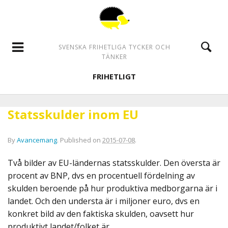
SVENSKA FRIHETLIGA TYCKER OCH
TÄNKER
FRIHETLIGT
Statsskulder inom EU
By
Avancemang
.
Published on
2015-07-08
.
Två bilder av EU-ländernas statsskulder. Den översta är
procent av BNP, dvs en procentuell fördelning av
skulden beroende på hur produktiva medborgarna är i
landet. Och den understa är i miljoner euro, dvs en
konkret bild av den faktiska skulden, oavsett hur
produktivt landet/folket är.