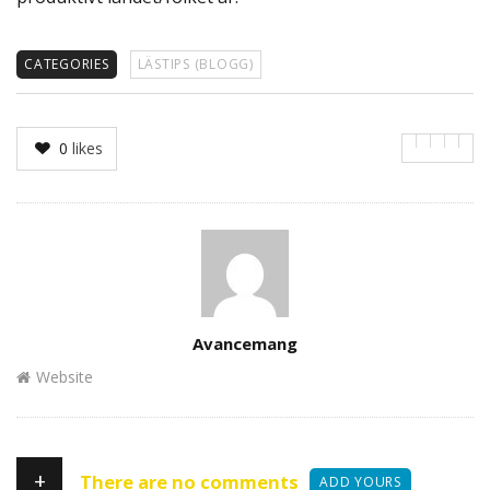
CATEGORIES
LÄSTIPS (BLOGG)
0
likes
Author
Avancemang
Website
+
There are no comments
ADD YOURS