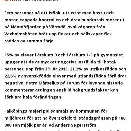
Fem personer på ett isflak, utrustat med bastu och
motor, tappade kontrollen och drev hundratals meter ut
på Nämdöfjärden på Värmdö, svallvågorna från
Vaxholmsbåten bröt upp flaket och sällskapet fick
räddas av samma färja
15% av elever i årskurs 9 och i årskurs 1-3 på gymnasiet
uppger att de är mycket negativt inställda till hbtqi-
personer, upp från 3% år 2013, 21,2% av utrikesfödda och
22,6% av svenskfödda elever med utlandsfödda föräldrar
negativa, Petra Mårselius på Forum för levande historia
kommenterar att ingen enskild bakgrundsfaktor kan
förklara hela förändringen
Falköpings mejeri polisanmäls av kommunen för
miljöbrott för att ha överskridit tillståndsgränsen på 180
000 ton mjölk per år, vd Anders Segerström