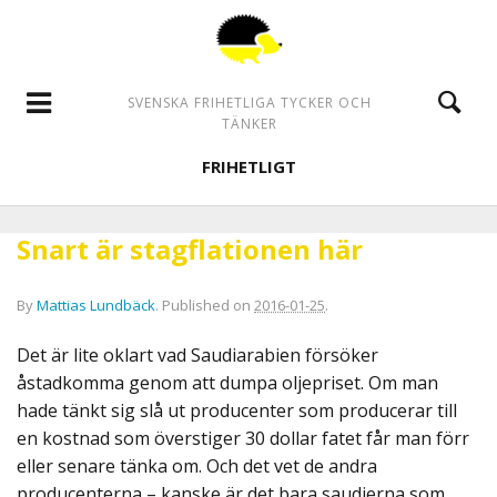
SVENSKA FRIHETLIGA TYCKER OCH
TÄNKER
FRIHETLIGT
Snart är stagflationen här
By
Mattias Lundbäck
.
Published on
2016-01-25
.
Det är lite oklart vad Saudiarabien försöker
åstadkomma genom att dumpa oljepriset. Om man
hade tänkt sig slå ut producenter som producerar till
en kostnad som överstiger 30 dollar fatet får man förr
eller senare tänka om. Och det vet de andra
producenterna – kanske är det bara saudierna som