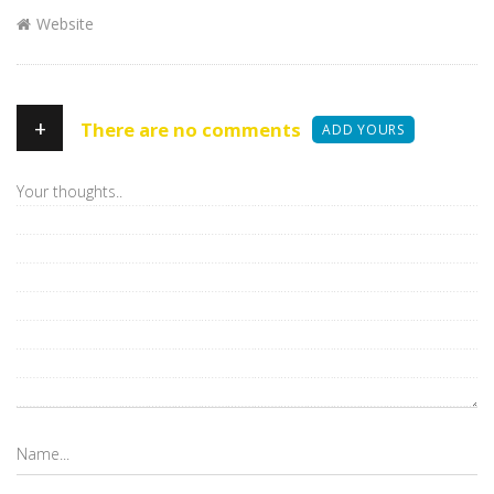
Website
+
There are no comments
ADD YOURS