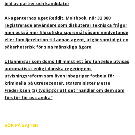
bild av partier och kandidater
AI-agenternas eget Reddit, Moltbook, når 32 000
registrerade användare som diskuterar tekniska frågor
men också mer filosofiska spörsmål såsom medvetande
eller familjerelation till annan agent, utgör samtidigt en
säkerhetsrisk för sina mänskliga ägare
Utlänningar som döms till minst ett års fängelse utvisas
automatiskt enligt danska regeringens
utvisningsreform som även inbegriper fotboja för
kriminella på utresecenter, statsminister Mette
Frederiksen (S) tydliggör att det ”handlar om dem som
förstör för oss andra”
SÖK PÅ SAJTEN