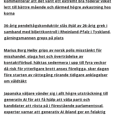
kommenterar att det varit ett extremt bra foderår vilket
lett till bättre mående och därmed högre avkastning hos
korna
36-årig pendeltågskonduktör slås ihjäl av 26-årig grek i
samband med biljettkontroll i Rheinland-Pfalz i Tyskland,
gärningsmannen greps på plats
Marius Borg Høiby grips av norsk polis misstänkt för
misshandel, olaga hot och överträdelse av
kontaktförbud, häktas sedermera i upp till fyra veckor
då risk för ytterligare brott anses föreligga, sker dagen
före starten av rättegång rörande tidigare anklagelser
om våldtäkt
Japanska väljare vänder sig i allt högre utsträckning till
generativ AI för att få hjälp att välja parti och
kandidater att rösta på i förestående parlamentsval,
experter varnar att generativ AI ibland ger en felaktig