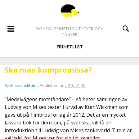
SVENSKA FRIHETLIGA TYCKER OCH
TÄNKER
FRIHETLIGT
Ska man kompromissa?
By
Misesinstitutet
.
Published on
2016-01-19
.
”Medelvägens motståndare” – så heter samlingen av
Ludwig von Mises texter i urval av Kurt Wickman som
gavs ut på Timbros förlag år 2012. Det är en mycket
läsvärd bok för den som, på svenska, vill få en
introduktion till Ludwig von Mises tankevärld. Titeln är
väl vald, för Mises var för sin tid, ovanligt