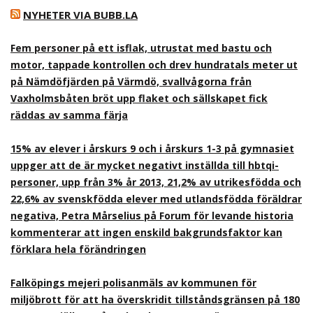
NYHETER VIA BUBB.LA
Fem personer på ett isflak, utrustat med bastu och
motor, tappade kontrollen och drev hundratals meter ut
på Nämdöfjärden på Värmdö, svallvågorna från
Vaxholmsbåten bröt upp flaket och sällskapet fick
räddas av samma färja
15% av elever i årskurs 9 och i årskurs 1-3 på gymnasiet
uppger att de är mycket negativt inställda till hbtqi-
personer, upp från 3% år 2013, 21,2% av utrikesfödda och
22,6% av svenskfödda elever med utlandsfödda föräldrar
negativa, Petra Mårselius på Forum för levande historia
kommenterar att ingen enskild bakgrundsfaktor kan
förklara hela förändringen
Falköpings mejeri polisanmäls av kommunen för
miljöbrott för att ha överskridit tillståndsgränsen på 180