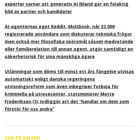
experter varnar att generativ AI ibland ger en felaktig
bild av partier och kandidater
AI-agenternas eget Reddit, Moltbook, når 32 000
registrerade användare som diskuterar tekniska frågor
men också mer filosofiska spörsmål såsom medvetande
eller familjerelation till annan agent, utgör samtidigt en
säkerhetsrisk för sina mänskliga ägare
Utlänningar som döms till minst ett års fängelse utvisas
automatiskt enligt danska regeringens
utvisningsreform som även inbegriper fotboja för
kriminella på utresecenter, statsminister Mette
Frederiksen (S) tydliggör att det ”handlar om dem som
förstör för oss andra”
SÖK PÅ SAJTEN