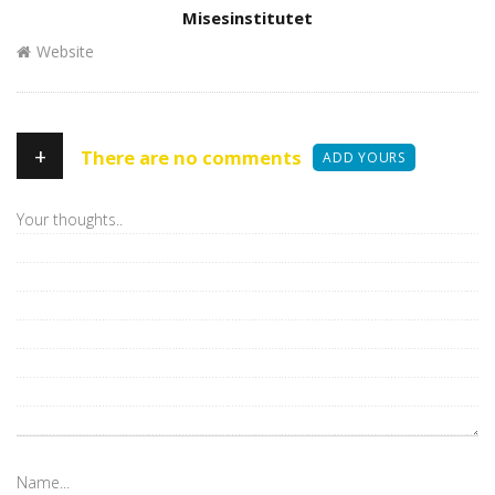
Author
Misesinstitutet
Website
+
There are no comments
ADD YOURS