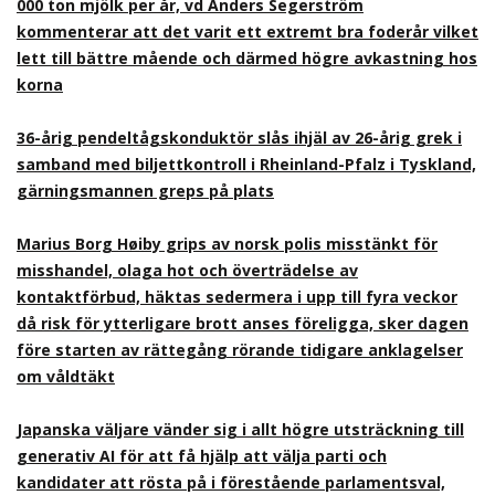
000 ton mjölk per år, vd Anders Segerström
kommenterar att det varit ett extremt bra foderår vilket
lett till bättre mående och därmed högre avkastning hos
korna
36-årig pendeltågskonduktör slås ihjäl av 26-årig grek i
samband med biljettkontroll i Rheinland-Pfalz i Tyskland,
gärningsmannen greps på plats
Marius Borg Høiby grips av norsk polis misstänkt för
misshandel, olaga hot och överträdelse av
kontaktförbud, häktas sedermera i upp till fyra veckor
då risk för ytterligare brott anses föreligga, sker dagen
före starten av rättegång rörande tidigare anklagelser
om våldtäkt
Japanska väljare vänder sig i allt högre utsträckning till
generativ AI för att få hjälp att välja parti och
kandidater att rösta på i förestående parlamentsval,