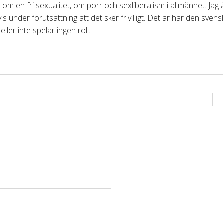
del om en fri sexualitet, om porr och sexliberalism i allmänhet. Jag 
tvis under förutsättning att det sker frivilligt. Det är här den sven
ler inte spelar ingen roll.