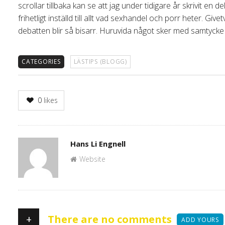
scrollar tillbaka kan se att jag under tidigare år skrivit en 
frihetligt inställd till allt vad sexhandel och porr heter. Give
debatten blir så bisarr. Huruvida något sker med samtycke el
CATEGORIES
LÄSTIPS (BLOGG)
0
likes
Author
Hans Li Engnell
Website
+
There are no comments
ADD YOURS