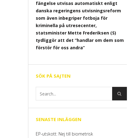
fängelse utvisas automatiskt enligt
danska regeringens utvisningsreform
som även inbegriper fotboja för
kriminella på utresecenter,
statsminister Mette Frederiksen (S)
tydliggör att det ”handlar om dem som
förstör för oss andra”
SÖK PÅ SAJTEN
SENASTE INLÄGGEN
EP-utskott: Nej till biometrisk