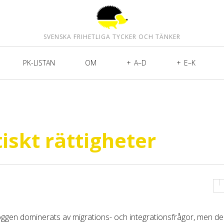
SVENSKA FRIHETLIGA TYCKER OCH TÄNKER
PK-LISTAN
OM
A–D
E–K
iskt rättigheter
loggen dominerats av migrations- och integrationsfrågor, men d