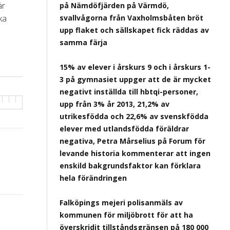
är
på Nämdöfjärden på Värmdö,
ska
svallvågorna från Vaxholmsbåten bröt
upp flaket och sällskapet fick räddas av
samma färja
15% av elever i årskurs 9 och i årskurs 1-
3 på gymnasiet uppger att de är mycket
negativt inställda till hbtqi-personer,
upp från 3% år 2013, 21,2% av
utrikesfödda och 22,6% av svenskfödda
elever med utlandsfödda föräldrar
negativa, Petra Mårselius på Forum för
levande historia kommenterar att ingen
enskild bakgrundsfaktor kan förklara
hela förändringen
Falköpings mejeri polisanmäls av
kommunen för miljöbrott för att ha
överskridit tillståndsgränsen på 180 000