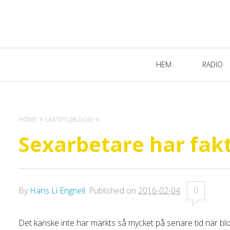
Primary
HEM
RADIO
Navigation
HOME
LÄSTIPS (BLOGG)
Sexarbetare har fakt
By
Hans Li Engnell
.
Published on
2016-02-04
.
0
Det kanske inte har märkts så mycket på senare tid när b