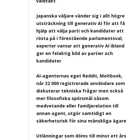
våldtäkt
Japanska väljare vänder sig i allt högre
utsträckning till generativ AI för att få
hjälp att välja parti och kandidater att
rösta på i förestående parlamentsval,
experter varnar att generativ AI ibland
ger en felaktig bild av partier och
kandidater
AI-agenternas eget Reddit, Moltbook,
når 32 000 registrerade användare som
diskuterar tekniska frågor men också
mer filosofiska spörsmål såsom
medvetande eller familjerelation till
annan agent, utgör samtidigt en
säkerhetsrisk för sina mänskliga ägare
Utlänningar som döms till minst ett års