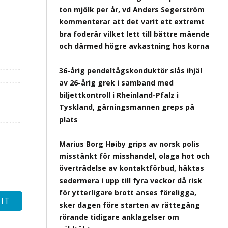
ton mjölk per år, vd Anders Segerström
kommenterar att det varit ett extremt
bra foderår vilket lett till bättre mående
och därmed högre avkastning hos korna
36-årig pendeltågskonduktör slås ihjäl
av 26-årig grek i samband med
biljettkontroll i Rheinland-Pfalz i
Tyskland, gärningsmannen greps på
plats
Marius Borg Høiby grips av norsk polis
misstänkt för misshandel, olaga hot och
överträdelse av kontaktförbud, häktas
sedermera i upp till fyra veckor då risk
för ytterligare brott anses föreligga,
sker dagen före starten av rättegång
rörande tidigare anklagelser om