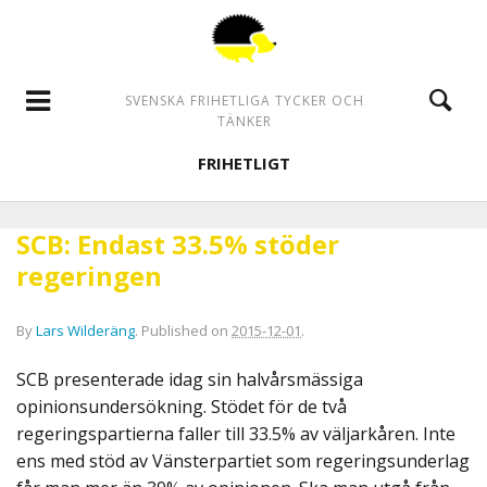
SVENSKA FRIHETLIGA TYCKER OCH
TÄNKER
FRIHETLIGT
SCB: Endast 33.5% stöder
regeringen
By
Lars Wilderäng
.
Published on
2015-12-01
.
SCB presenterade idag sin halvårsmässiga
opinionsundersökning. Stödet för de två
regeringspartierna faller till 33.5% av väljarkåren. Inte
ens med stöd av Vänsterpartiet som regeringsunderlag