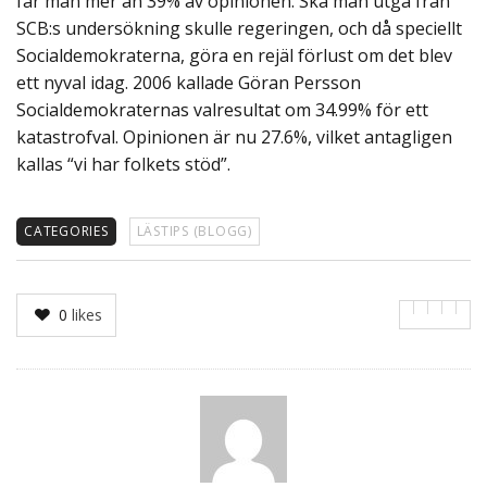
får man mer än 39% av opinionen. Ska man utgå från
SCB:s undersökning skulle regeringen, och då speciellt
Socialdemokraterna, göra en rejäl förlust om det blev
ett nyval idag. 2006 kallade Göran Persson
Socialdemokraternas valresultat om 34.99% för ett
katastrofval. Opinionen är nu 27.6%, vilket antagligen
kallas “vi har folkets stöd”.
CATEGORIES
LÄSTIPS (BLOGG)
0
likes