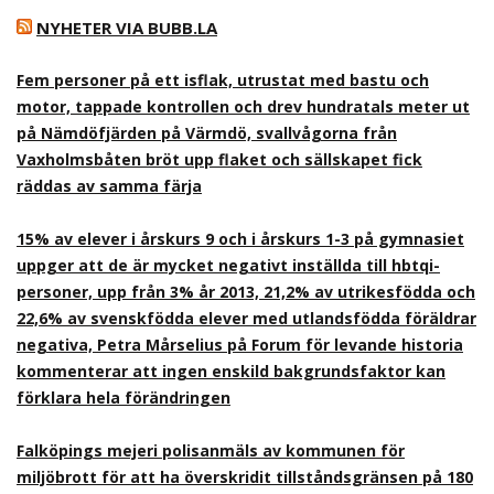
NYHETER VIA BUBB.LA
Fem personer på ett isflak, utrustat med bastu och
motor, tappade kontrollen och drev hundratals meter ut
på Nämdöfjärden på Värmdö, svallvågorna från
Vaxholmsbåten bröt upp flaket och sällskapet fick
räddas av samma färja
15% av elever i årskurs 9 och i årskurs 1-3 på gymnasiet
uppger att de är mycket negativt inställda till hbtqi-
personer, upp från 3% år 2013, 21,2% av utrikesfödda och
22,6% av svenskfödda elever med utlandsfödda föräldrar
negativa, Petra Mårselius på Forum för levande historia
kommenterar att ingen enskild bakgrundsfaktor kan
förklara hela förändringen
Falköpings mejeri polisanmäls av kommunen för
miljöbrott för att ha överskridit tillståndsgränsen på 180