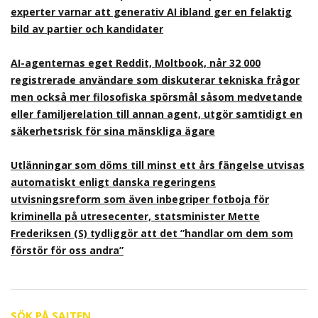
experter varnar att generativ AI ibland ger en felaktig
bild av partier och kandidater
AI-agenternas eget Reddit, Moltbook, når 32 000
registrerade användare som diskuterar tekniska frågor
men också mer filosofiska spörsmål såsom medvetande
eller familjerelation till annan agent, utgör samtidigt en
säkerhetsrisk för sina mänskliga ägare
Utlänningar som döms till minst ett års fängelse utvisas
automatiskt enligt danska regeringens
utvisningsreform som även inbegriper fotboja för
kriminella på utresecenter, statsminister Mette
Frederiksen (S) tydliggör att det ”handlar om dem som
förstör för oss andra”
SÖK PÅ SAJTEN