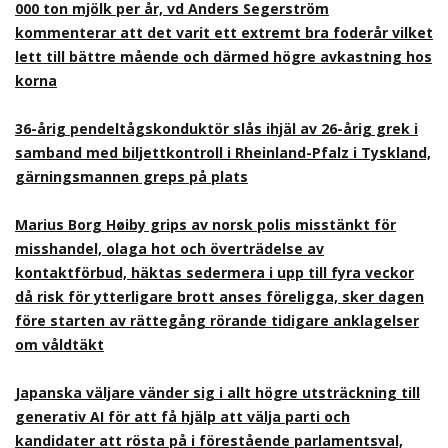
000 ton mjölk per år, vd Anders Segerström
kommenterar att det varit ett extremt bra foderår vilket
lett till bättre mående och därmed högre avkastning hos
korna
36-årig pendeltågskonduktör slås ihjäl av 26-årig grek i
samband med biljettkontroll i Rheinland-Pfalz i Tyskland,
gärningsmannen greps på plats
Marius Borg Høiby grips av norsk polis misstänkt för
misshandel, olaga hot och överträdelse av
kontaktförbud, häktas sedermera i upp till fyra veckor
då risk för ytterligare brott anses föreligga, sker dagen
före starten av rättegång rörande tidigare anklagelser
om våldtäkt
Japanska väljare vänder sig i allt högre utsträckning till
generativ AI för att få hjälp att välja parti och
kandidater att rösta på i förestående parlamentsval,