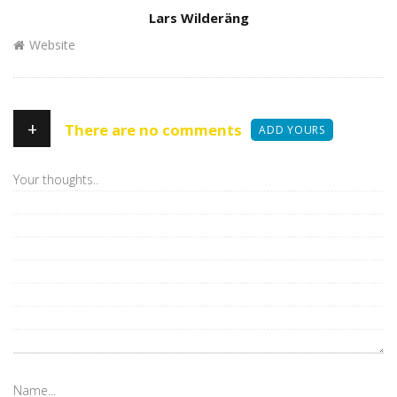
Author
Lars Wilderäng
Website
+
There are no comments
ADD YOURS