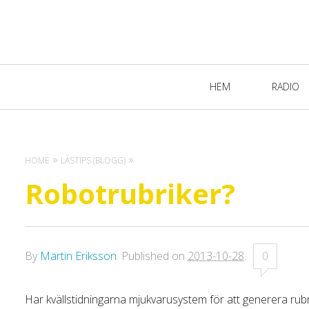
Primary
HEM
RADIO
Navigation
HOME
LÄSTIPS (BLOGG)
Robotrubriker?
By
Martin Eriksson
.
Published on
2013-10-28
.
0
Har kvällstidningarna mjukvarusystem för att generera ru