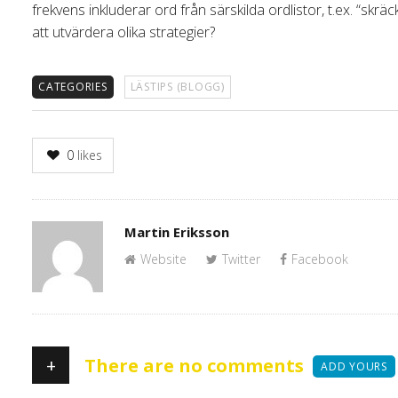
frekvens inkluderar ord från särskilda ordlistor, t.ex. “sk
att utvärdera olika strategier?
CATEGORIES
LÄSTIPS (BLOGG)
0
likes
Author
Martin Eriksson
Website
Twitter
Facebook
+
There are no comments
ADD YOURS