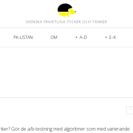
SVENSKA FRIHETLIGA TYCKER OCH TÄNKER
PK-LISTAN
OM
A–D
E–K
briker? Gör de a/b-testning med algoritmer som med varierande