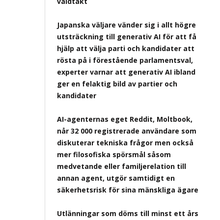
våldtäkt
Japanska väljare vänder sig i allt högre
utsträckning till generativ AI för att få
hjälp att välja parti och kandidater att
rösta på i förestående parlamentsval,
experter varnar att generativ AI ibland
ger en felaktig bild av partier och
kandidater
AI-agenternas eget Reddit, Moltbook,
når 32 000 registrerade användare som
diskuterar tekniska frågor men också
mer filosofiska spörsmål såsom
medvetande eller familjerelation till
annan agent, utgör samtidigt en
säkerhetsrisk för sina mänskliga ägare
Utlänningar som döms till minst ett års