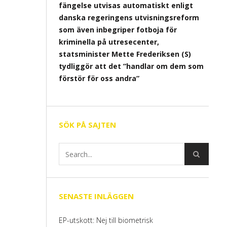
fängelse utvisas automatiskt enligt
danska regeringens utvisningsreform
som även inbegriper fotboja för
kriminella på utresecenter,
statsminister Mette Frederiksen (S)
tydliggör att det ”handlar om dem som
förstör för oss andra”
SÖK PÅ SAJTEN
SENASTE INLÄGGEN
EP-utskott: Nej till biometrisk