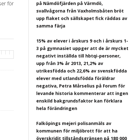
ser för
på Nämdöfjärden på Värmdö,
svallvågorna från Vaxholmsbåten bröt
upp flaket och sällskapet fick räddas av
samma färja
15% av elever i årskurs 9 och i årskurs 1-
3 på gymnasiet uppger att de är mycket
negativt inställda till hbtqi-personer,
upp från 3% år 2013, 21,2% av
utrikesfödda och 22,6% av svenskfödda
elever med utlandsfödda föräldrar
negativa, Petra Mårselius på Forum för
levande historia kommenterar att ingen
enskild bakgrundsfaktor kan förklara
hela förändringen
Falköpings mejeri polisanmäls av
kommunen för miljöbrott för att ha
överskridit tillståndsgränsen på 180 000