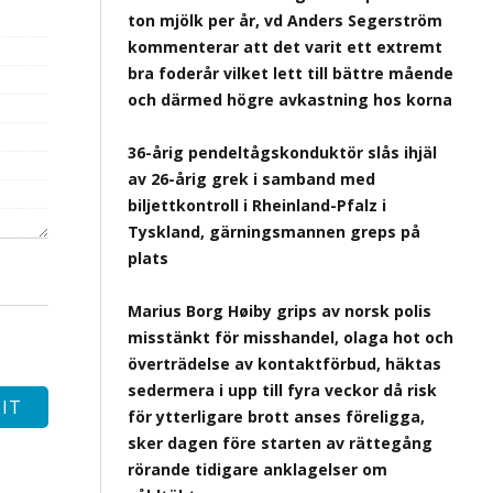
ton mjölk per år, vd Anders Segerström
kommenterar att det varit ett extremt
bra foderår vilket lett till bättre mående
och därmed högre avkastning hos korna
36-årig pendeltågskonduktör slås ihjäl
av 26-årig grek i samband med
biljettkontroll i Rheinland-Pfalz i
Tyskland, gärningsmannen greps på
plats
Marius Borg Høiby grips av norsk polis
misstänkt för misshandel, olaga hot och
överträdelse av kontaktförbud, häktas
sedermera i upp till fyra veckor då risk
för ytterligare brott anses föreligga,
sker dagen före starten av rättegång
rörande tidigare anklagelser om