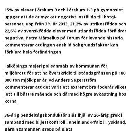
15% av elever i årskurs 9 och i årskurs 1-3 på gymnasiet
uppger att de är mycket negativt inställda till hbtqi-
personer, upp från 3% år 2013, 21,2% av utrikesfödda och
22,6% av svenskfödda elever med utlandsfödda föräldrar
negativa, Petra Mårselius på Forum för levande historia
kommenterar att ingen enskild bakgrundsfaktor kan
förklara hela förändringen
Falköpings mejeri polisanmäls av kommunen för
miljöbrott för att ha överskridit tillståndsgränsen på 180
000 ton mjölk per år, vd Anders Segerström
kommenterar att det varit ett extremt bra foderår vilket
lett till bättre mående och därmed högre avkastning hos
korna
36-årig pendeltågskonduktör slås ihjäl av 26-årig grek i
samband med biljettkontroll i Rheinland-Pfalz i Tyskland,
gärningsmannen greps på plats