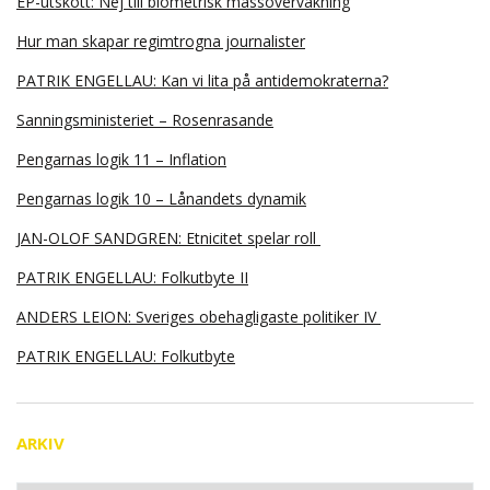
EP-utskott: Nej till biometrisk massövervakning
Hur man skapar regimtrogna journalister
PATRIK ENGELLAU: Kan vi lita på antidemokraterna?
Sanningsministeriet – Rosenrasande
Pengarnas logik 11 – Inflation
Pengarnas logik 10 – Lånandets dynamik
JAN-OLOF SANDGREN: Etnicitet spelar roll
PATRIK ENGELLAU: Folkutbyte II
ANDERS LEION: Sveriges obehagligaste politiker IV
PATRIK ENGELLAU: Folkutbyte
ARKIV