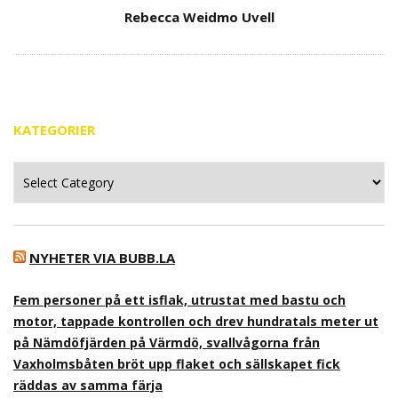
Author
Rebecca Weidmo Uvell
KATEGORIER
Kategorier
NYHETER VIA BUBB.LA
Fem personer på ett isflak, utrustat med bastu och
motor, tappade kontrollen och drev hundratals meter ut
på Nämdöfjärden på Värmdö, svallvågorna från
Vaxholmsbåten bröt upp flaket och sällskapet fick
räddas av samma färja