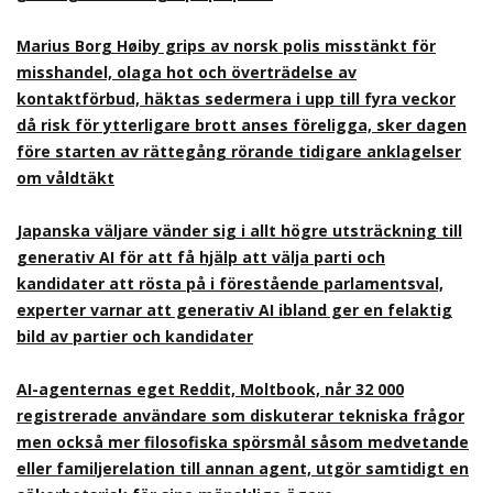
Marius Borg Høiby grips av norsk polis misstänkt för
misshandel, olaga hot och överträdelse av
kontaktförbud, häktas sedermera i upp till fyra veckor
då risk för ytterligare brott anses föreligga, sker dagen
före starten av rättegång rörande tidigare anklagelser
om våldtäkt
Japanska väljare vänder sig i allt högre utsträckning till
generativ AI för att få hjälp att välja parti och
kandidater att rösta på i förestående parlamentsval,
experter varnar att generativ AI ibland ger en felaktig
bild av partier och kandidater
AI-agenternas eget Reddit, Moltbook, når 32 000
registrerade användare som diskuterar tekniska frågor
men också mer filosofiska spörsmål såsom medvetande
eller familjerelation till annan agent, utgör samtidigt en