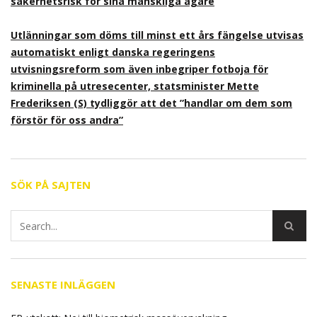
säkerhetsrisk för sina mänskliga ägare
Utlänningar som döms till minst ett års fängelse utvisas
automatiskt enligt danska regeringens
utvisningsreform som även inbegriper fotboja för
kriminella på utresecenter, statsminister Mette
Frederiksen (S) tydliggör att det ”handlar om dem som
förstör för oss andra”
SÖK PÅ SAJTEN
SENASTE INLÄGGEN