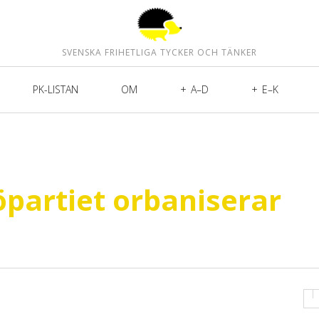
SVENSKA FRIHETLIGA TYCKER OCH TÄNKER
PK-LISTAN
OM
A–D
E–K
öpartiet orbaniserar