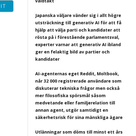
våldtäkt
Japanska väljare vänder sig i allt högre
utsträckning till generativ AI för att få
hjälp att välja parti och kandidater att
rösta på i förestående parlamentsval,
experter varnar att generativ AI ibland
ger en felaktig bild av partier och
kandidater
AI-agenternas eget Reddit, Moltbook,
når 32 000 registrerade användare som
diskuterar tekniska frågor men också
mer filosofiska spörsmål såsom
medvetande eller familjerelation till
annan agent, utgör samtidigt en
säkerhetsrisk för sina mänskliga ägare
Utlänningar som döms till minst ett års