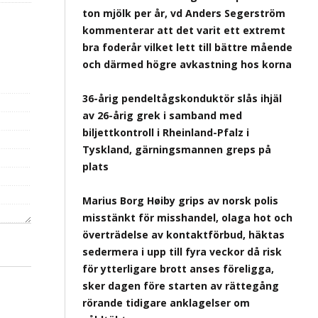
ton mjölk per år, vd Anders Segerström
kommenterar att det varit ett extremt
bra foderår vilket lett till bättre mående
och därmed högre avkastning hos korna
36-årig pendeltågskonduktör slås ihjäl
av 26-årig grek i samband med
biljettkontroll i Rheinland-Pfalz i
Tyskland, gärningsmannen greps på
plats
Marius Borg Høiby grips av norsk polis
misstänkt för misshandel, olaga hot och
överträdelse av kontaktförbud, häktas
sedermera i upp till fyra veckor då risk
för ytterligare brott anses föreligga,
sker dagen före starten av rättegång
rörande tidigare anklagelser om