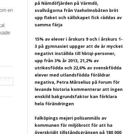
på Nämdöfjärden på Värmdö,
akom en
svallvågorna från Vaxholmsbåten bröt
upp flaket och sällskapet fick räddas av
al.
samma färja
avade
15% av elever i årskurs 9 och i årskurs 1-
3 på gymnasiet uppger att de är mycket
negativt inställda till hbtqi-personer,
upp från 3% år 2013, 21,2% av
utrikesfödda och 22,6% av svenskfödda
elever med utlandsfödda föräldrar
negativa, Petra Mårselius på Forum för
levande historia kommenterar att ingen
enskild bakgrundsfaktor kan förklara
hela förändringen
Falköpings mejeri polisanmäls av
kommunen för miljöbrott för att ha
överskridit tillståndsgränsen på 180 000