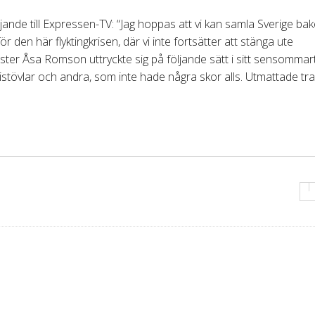
ljande till Expressen-TV: “Jag hoppas att vi kan samla Sverige b
 den här flyktingkrisen, där vi inte fortsätter att stänga ute
nster Åsa Romson uttryckte sig på följande sätt i sitt sensommart
mmistövlar och andra, som inte hade några skor alls. Utmattade tr