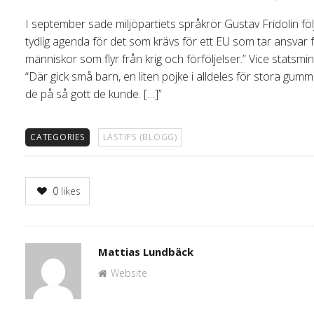
I september sade miljöpartiets språkrör Gustav Fridolin fö
tydlig agenda för det som krävs för ett EU som tar ansvar för
människor som flyr från krig och förföljelser.” Vice statsmi
“Där gick små barn, en liten pojke i alldeles för stora gu
de på så gott de kunde. […]”
CATEGORIES
LÄSTIPS (BLOGG)
0
likes
Author
Mattias Lundbäck
Website