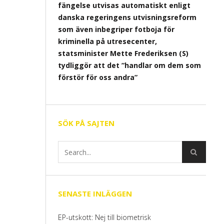
fängelse utvisas automatiskt enligt
danska regeringens utvisningsreform
som även inbegriper fotboja för
kriminella på utresecenter,
statsminister Mette Frederiksen (S)
tydliggör att det ”handlar om dem som
förstör för oss andra”
SÖK PÅ SAJTEN
SENASTE INLÄGGEN
EP-utskott: Nej till biometrisk