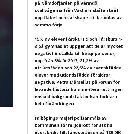
på Nämdöfjärden på Värmdö,
svallvågorna från Vaxholmsbåten bröt
upp flaket och sällskapet fick räddas av
samma färja
15% av elever i årskurs 9 och i årskurs 1-
3 på gymnasiet uppger att de är mycket
negativt inställda till hbtqi-personer,
upp från 3% år 2013, 21,2% av
utrikesfödda och 22,6% av svenskfödda
elever med utlandsfödda föräldrar
negativa, Petra Mårselius på Forum för
levande historia kommenterar att ingen
enskild bakgrundsfaktor kan förklara
hela förändringen
Falköpings mejeri polisanmäls av
kommunen för miljöbrott för att ha
överskridit tillståndsgränsen på 180 000