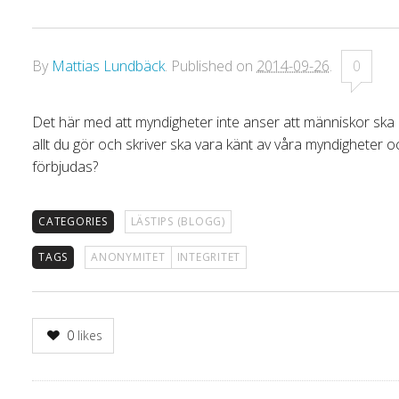
By
Mattias Lundbäck
.
Published on
2014-09-26
.
0
Det här med att myndigheter inte anser att människor ska 
allt du gör och skriver ska vara känt av våra myndigheter o
förbjudas?
CATEGORIES
LÄSTIPS (BLOGG)
TAGS
ANONYMITET
INTEGRITET
0
likes