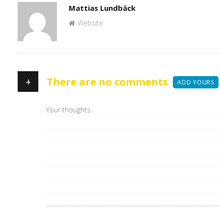
Author
Mattias Lundbäck
Website
+
There are no comments
ADD YOURS