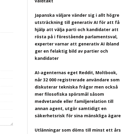
våldtäkt
Japanska väljare vänder sig i allt högre
utsträckning till generativ AI för att få
hjälp att välja parti och kandidater att
rösta på i förestående parlamentsval,
experter varnar att generativ AI ibland
ger en felaktig bild av partier och
kandidater
AI-agenternas eget Reddit, Moltbook,
når 32 000 registrerade användare som
diskuterar tekniska frågor men också
mer filosofiska spörsmål såsom
medvetande eller familjerelation till
annan agent, utgör samtidigt en
säkerhetsrisk för sina mänskliga ägare
Utlänningar som döms till minst ett års