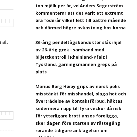
ton mjölk per år, vd Anders Segerström
kommenterar att det varit ett extremt
bra foderår vilket lett till bättre mående
och därmed högre avkastning hos korna
 att
36-årig pendeltågskonduktör slås ihjäl
av 26-årig grek i samband med
biljettkontroll i Rheinland-Pfalz i
Tyskland, gärningsmannen greps på
plats
Marius Borg Høiby grips av norsk polis
misstänkt för misshandel, olaga hot och
överträdelse av kontaktförbud, häktas
sedermera i upp till fyra veckor då risk
för ytterligare brott anses föreligga,
sker dagen före starten av rättegång
rörande tidigare anklagelser om