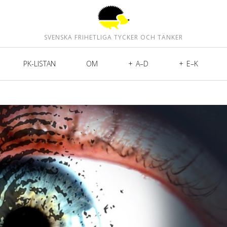
SVENSKA FRIHETLIGA TYCKER OCH TÄNKER
PK-LISTAN
OM
A–D
E–K