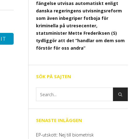
fängelse utvisas automatiskt enligt
danska regeringens utvisningsreform
som även inbegriper fotboja för
kriminella på utresecenter,
statsminister Mette Frederiksen (S)
tydliggör att det ”handlar om dem som
förstör för oss andra”
SÖK PÅ SAJTEN
SENASTE INLÄGGEN
EP-utskott: Nej till biometrisk