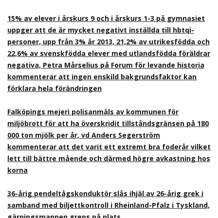
15% av elever i årskurs 9 och i årskurs 1-3 på gymnasiet
uppger att de är mycket negativt inställda till hbtqi-
personer, upp från 3% år 2013, 21,2% av utrikesfödda och
22,6% av svenskfödda elever med utlandsfödda föräldrar
negativa, Petra Mårselius på Forum för levande historia
kommenterar att ingen enskild bakgrundsfaktor kan
förklara hela förändringen
Falköpings mejeri polisanmäls av kommunen för
miljöbrott för att ha överskridit tillståndsgränsen på 180
000 ton mjölk per år, vd Anders Segerström
kommenterar att det varit ett extremt bra foderår vilket
lett till bättre mående och därmed högre avkastning hos
korna
36-årig pendeltågskonduktör slås ihjäl av 26-årig grek i
samband med biljettkontroll i Rheinland-Pfalz i Tyskland,
gärningsmannen greps på plats