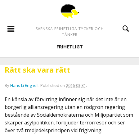
SVENSKA FRIHETLIGA TYCKER OCH
TÄNKER
FRIHETLIGT
Rätt ska vara rätt
By
Hans Li Engnell
.
Published on
2016-03-31
.
En känsla av förvirring infinner sig när det inte är en
borgerlig alliansregering utan en rödgrön regering
bestående av Socialdemokraterna och Miljöpartiet som
skärper asylpolitiken, förbjuder terrorresor och ser
över två tredjedelsprincipen vid frigivning.