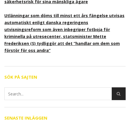
säkerhetsrisk för sina mänskliga ägare
Utlänningar som döms till minst ett års fängelse utvisas
automatiskt enligt danska regeringens
utvisningsreform som även inbegriper fotboja för
kriminella på utresecenter, statsminister Mette
Frederiksen (S) tydliggör att det ”handlar om dem som
förstör för oss andra”
SÖK PÅ SAJTEN
SENASTE INLÄGGEN