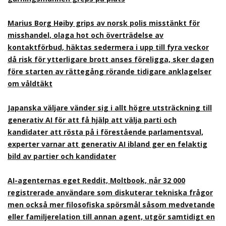
Marius Borg Høiby grips av norsk polis misstänkt för
misshandel, olaga hot och överträdelse av
kontaktförbud, häktas sedermera i upp till fyra veckor
då risk för ytterligare brott anses föreligga, sker dagen
före starten av rättegång rörande tidigare anklagelser
om våldtäkt
Japanska väljare vänder sig i allt högre utsträckning till
generativ AI för att få hjälp att välja parti och
kandidater att rösta på i förestående parlamentsval,
experter varnar att generativ AI ibland ger en felaktig
bild av partier och kandidater
AI-agenternas eget Reddit, Moltbook, når 32 000
registrerade användare som diskuterar tekniska frågor
men också mer filosofiska spörsmål såsom medvetande
eller familjerelation till annan agent, utgör samtidigt en