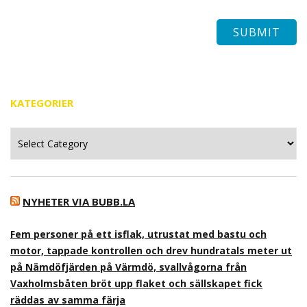
KATEGORIER
Kategorier
NYHETER VIA BUBB.LA
Fem personer på ett isflak, utrustat med bastu och
motor, tappade kontrollen och drev hundratals meter ut
på Nämdöfjärden på Värmdö, svallvågorna från
Vaxholmsbåten bröt upp flaket och sällskapet fick
räddas av samma färja