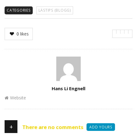
CATEGORIES
LÄSTIPS (BLOGG)
0
likes
Author
Hans Li Engnell
Website
+
There are no comments
ADD YOURS