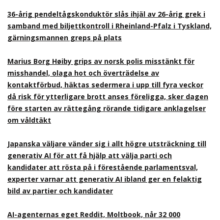
36-årig pendeltågskonduktör slås ihjäl av 26-årig grek i
samband med biljettkontroll i Rheinland-Pfalz i Tyskland,
gärningsmannen greps på plats
Marius Borg Høiby grips av norsk polis misstänkt för
misshandel, olaga hot och överträdelse av
kontaktförbud, häktas sedermera i upp till fyra veckor
då risk för ytterligare brott anses föreligga, sker dagen
före starten av rättegång rörande tidigare anklagelser
om våldtäkt
Japanska väljare vänder sig i allt högre utsträckning till
generativ AI för att få hjälp att välja parti och
kandidater att rösta på i förestående parlamentsval,
experter varnar att generativ AI ibland ger en felaktig
bild av partier och kandidater
AI-agenternas eget Reddit, Moltbook, når 32 000