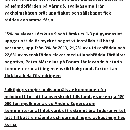
på Nämdöfjärden på Värmdö, svallvågorna från
Vaxholmsbåten bröt upp flaket och sällskapet fick
räddas av samma färja
15% av elever i årskurs 9 och i årskurs 1-3 på gymnasiet
uppger att de är mycket negativt inställda till hbtqi-
personer, upp från 3% år 2013, 21,2% av utrikesfödda och
22,6% av svenskfödda elever med utlandsfödda föräldrar
negativa, Petra Mårselius på Forum för levande historia
kommenterar att ingen enskild bakgrundsfaktor kan
förklara hela förändringen
Falköpings mejeri polisanmäls av kommunen för
miljöbrott för att ha överskridit tillståndsgränsen på 180
000 ton mjölk per år, vd Anders Segerström
kommenterar att det varit ett extremt bra foderår vilket
lett till bättre mående och därmed högre avkastning hos
korna