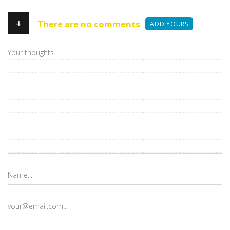
+
There are no comments
ADD YOURS