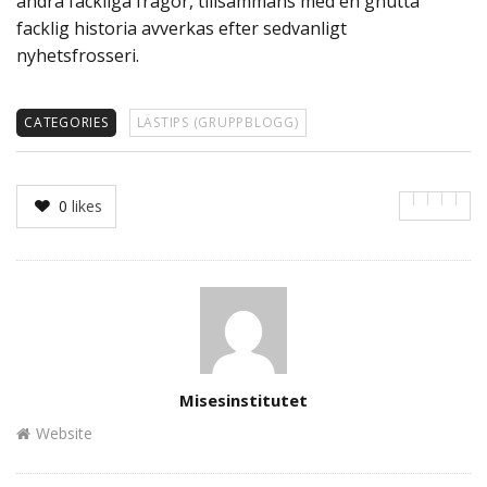
andra fackliga frågor, tillsammans med en gnutta
facklig historia avverkas efter sedvanligt
nyhetsfrosseri.
CATEGORIES
LÄSTIPS (GRUPPBLOGG)
0
likes
Author
Misesinstitutet
Website