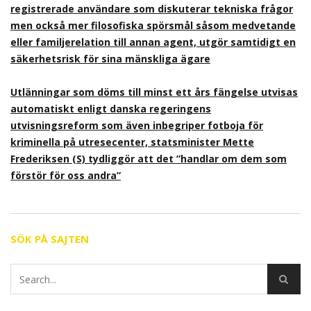
registrerade användare som diskuterar tekniska frågor
men också mer filosofiska spörsmål såsom medvetande
eller familjerelation till annan agent, utgör samtidigt en
säkerhetsrisk för sina mänskliga ägare
Utlänningar som döms till minst ett års fängelse utvisas
automatiskt enligt danska regeringens
utvisningsreform som även inbegriper fotboja för
kriminella på utresecenter, statsminister Mette
Frederiksen (S) tydliggör att det ”handlar om dem som
förstör för oss andra”
SÖK PÅ SAJTEN