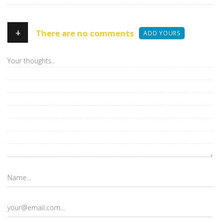
+
There are no comments
ADD YOURS