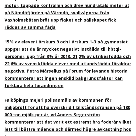
motor, tappade kontrollen och drev hundratals meter ut
på Nämdöfjärden på Värmdö, svallvågorna från
Vaxholmsbåten bröt upp flaket och sällskapet fick
räddas av samma färja
15% av elever i årskurs 9 och i årskurs 1-3 på gymnasiet
uppger att de är mycket negativt inställda till hbtqi-
personer, upp från 3% år 2013, 21,2% av utrikesfödda och
22,6% av svenskfödda elever med utlandsfödda föräldrar
negativa, Petra Mårselius på Forum för levande historia
kommenterar att ingen enskild bakgrundsfaktor kan
förklara hela förändringen
Falköpings mejeri polisanmäls av kommunen för
miljöbrott för att ha överskridit tillståndsgränsen på 180
000 ton mjölk per år, vd Anders Segerström
kommenterar att det varit ett extremt bra foderår vilket
lett till bättre mående och därmed högre avkastning hos