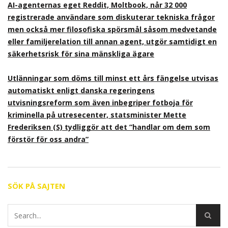
AI-agenternas eget Reddit, Moltbook, når 32 000
registrerade användare som diskuterar tekniska frågor
men också mer filosofiska spörsmål såsom medvetande
eller familjerelation till annan agent, utgör samtidigt en
säkerhetsrisk för sina mänskliga ägare
Utlänningar som döms till minst ett års fängelse utvisas
automatiskt enligt danska regeringens
utvisningsreform som även inbegriper fotboja för
kriminella på utresecenter, statsminister Mette
Frederiksen (S) tydliggör att det ”handlar om dem som
förstör för oss andra”
SÖK PÅ SAJTEN