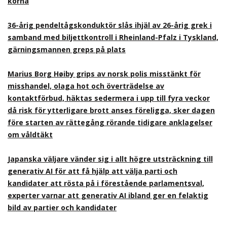
korna
36-årig pendeltågskonduktör slås ihjäl av 26-årig grek i
samband med biljettkontroll i Rheinland-Pfalz i Tyskland,
gärningsmannen greps på plats
Marius Borg Høiby grips av norsk polis misstänkt för
misshandel, olaga hot och överträdelse av
kontaktförbud, häktas sedermera i upp till fyra veckor
då risk för ytterligare brott anses föreligga, sker dagen
före starten av rättegång rörande tidigare anklagelser
om våldtäkt
Japanska väljare vänder sig i allt högre utsträckning till
generativ AI för att få hjälp att välja parti och
kandidater att rösta på i förestående parlamentsval,
experter varnar att generativ AI ibland ger en felaktig
bild av partier och kandidater