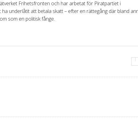
ätverket Frihetsfronten och har arbetat för Piratpartiet i
ha underlåtit att betala skatt – efter en rättegång där bland an
m som en politisk fånge.