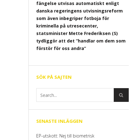
fängelse utvisas automatiskt enligt
danska regeringens utvisningsreform
som även inbegriper fotboja för
kriminella på utresecenter,
statsminister Mette Frederiksen (S)
tydliggör att det ”handlar om dem som
förstör för oss andra”
SÖK PÅ SAJTEN
SENASTE INLÄGGEN
EP-utskott: Nej till biometrisk