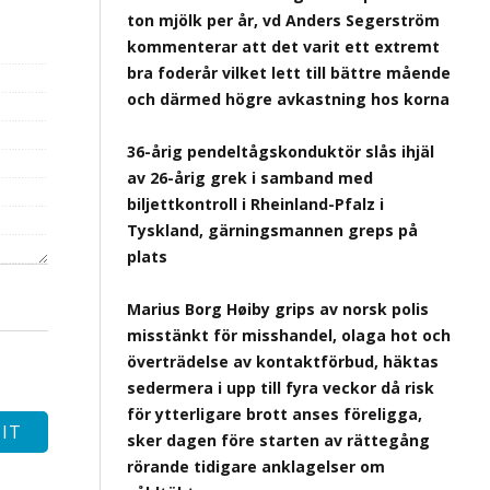
ton mjölk per år, vd Anders Segerström
kommenterar att det varit ett extremt
bra foderår vilket lett till bättre mående
och därmed högre avkastning hos korna
36-årig pendeltågskonduktör slås ihjäl
av 26-årig grek i samband med
biljettkontroll i Rheinland-Pfalz i
Tyskland, gärningsmannen greps på
plats
Marius Borg Høiby grips av norsk polis
misstänkt för misshandel, olaga hot och
överträdelse av kontaktförbud, häktas
sedermera i upp till fyra veckor då risk
för ytterligare brott anses föreligga,
sker dagen före starten av rättegång
rörande tidigare anklagelser om