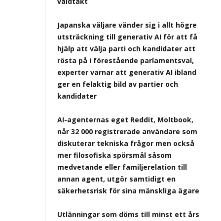
våldtäkt
Japanska väljare vänder sig i allt högre
utsträckning till generativ AI för att få
hjälp att välja parti och kandidater att
rösta på i förestående parlamentsval,
experter varnar att generativ AI ibland
ger en felaktig bild av partier och
kandidater
AI-agenternas eget Reddit, Moltbook,
når 32 000 registrerade användare som
diskuterar tekniska frågor men också
mer filosofiska spörsmål såsom
medvetande eller familjerelation till
annan agent, utgör samtidigt en
säkerhetsrisk för sina mänskliga ägare
Utlänningar som döms till minst ett års