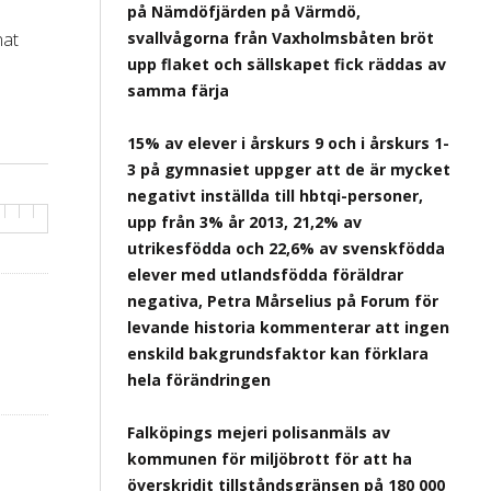
på Nämdöfjärden på Värmdö,
nat
svallvågorna från Vaxholmsbåten bröt
upp flaket och sällskapet fick räddas av
samma färja
15% av elever i årskurs 9 och i årskurs 1-
3 på gymnasiet uppger att de är mycket
negativt inställda till hbtqi-personer,
upp från 3% år 2013, 21,2% av
utrikesfödda och 22,6% av svenskfödda
elever med utlandsfödda föräldrar
negativa, Petra Mårselius på Forum för
levande historia kommenterar att ingen
enskild bakgrundsfaktor kan förklara
hela förändringen
Falköpings mejeri polisanmäls av
kommunen för miljöbrott för att ha
överskridit tillståndsgränsen på 180 000