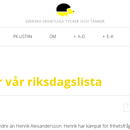
SVENSKA FRIHETLIGA TYCKER OCH TÄNKER
PK-LISTAN
OM
A–D
E–K
 vår riksdagslista
mindre än Henrik Alexandersson. Henrik har kämpat för frihetsfrå