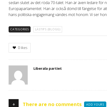
sedan slutet av det röda 70-talet. Han är även ledare för n
Europaparlamentet. Han är också dömd till fängelse för att 
hans politiska engagemang vändes mot honom. Vi ser hono
CATEGORIES
LÄSTIPS (BLOGG)
0
likes
Author
Liberala partiet
+
There are no comments
ADD YOURS