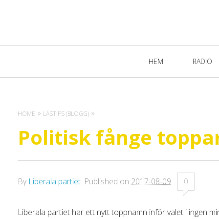
Primary
HEM
RADIO
Navigation
HOME
LÄSTIPS (BLOGG)
Politisk fånge toppar
By
Liberala partiet
.
Published on
2017-08-09
.
0
Liberala partiet har ett nytt toppnamn inför valet i ingen 