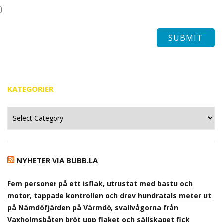
KATEGORIER
Kategorier
NYHETER VIA BUBB.LA
Fem personer på ett isflak, utrustat med bastu och
motor, tappade kontrollen och drev hundratals meter ut
på Nämdöfjärden på Värmdö, svallvågorna från
Vaxholmsbåten bröt upp flaket och sällskapet fick