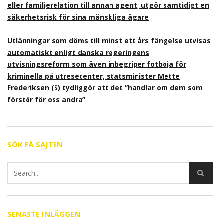
eller familjerelation till annan agent, utgör samtidigt en
säkerhetsrisk för sina mänskliga ägare
Utlänningar som döms till minst ett års fängelse utvisas
automatiskt enligt danska regeringens
utvisningsreform som även inbegriper fotboja för
kriminella på utresecenter, statsminister Mette
Frederiksen (S) tydliggör att det ”handlar om dem som
förstör för oss andra”
SÖK PÅ SAJTEN
SENASTE INLÄGGEN