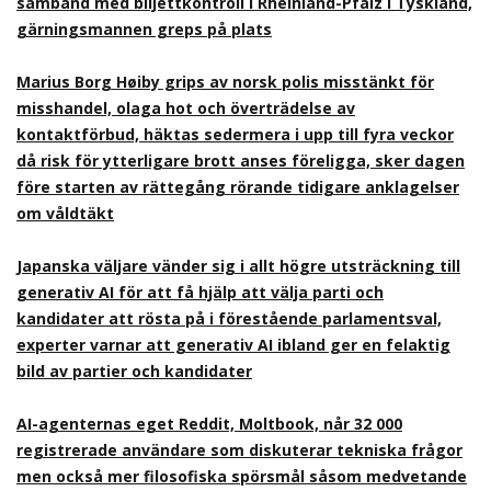
samband med biljettkontroll i Rheinland-Pfalz i Tyskland,
gärningsmannen greps på plats
Marius Borg Høiby grips av norsk polis misstänkt för
misshandel, olaga hot och överträdelse av
kontaktförbud, häktas sedermera i upp till fyra veckor
då risk för ytterligare brott anses föreligga, sker dagen
före starten av rättegång rörande tidigare anklagelser
om våldtäkt
Japanska väljare vänder sig i allt högre utsträckning till
generativ AI för att få hjälp att välja parti och
kandidater att rösta på i förestående parlamentsval,
experter varnar att generativ AI ibland ger en felaktig
bild av partier och kandidater
AI-agenternas eget Reddit, Moltbook, når 32 000
registrerade användare som diskuterar tekniska frågor
men också mer filosofiska spörsmål såsom medvetande