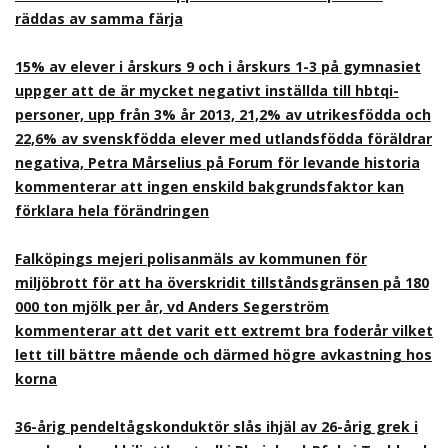
räddas av samma färja
15% av elever i årskurs 9 och i årskurs 1-3 på gymnasiet
uppger att de är mycket negativt inställda till hbtqi-
personer, upp från 3% år 2013, 21,2% av utrikesfödda och
22,6% av svenskfödda elever med utlandsfödda föräldrar
negativa, Petra Mårselius på Forum för levande historia
kommenterar att ingen enskild bakgrundsfaktor kan
förklara hela förändringen
Falköpings mejeri polisanmäls av kommunen för
miljöbrott för att ha överskridit tillståndsgränsen på 180
000 ton mjölk per år, vd Anders Segerström
kommenterar att det varit ett extremt bra foderår vilket
lett till bättre mående och därmed högre avkastning hos
korna
36-årig pendeltågskonduktör slås ihjäl av 26-årig grek i