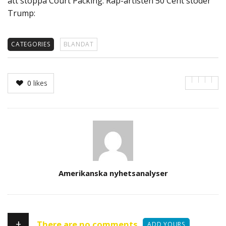
att stoppa Court Packing: Rap-artisten 50 Cent stöder
Trump:
CATEGORIES
BLANDAT
0
likes
Author
Amerikanska nyhetsanalyser
+
There are no comments
ADD YOURS