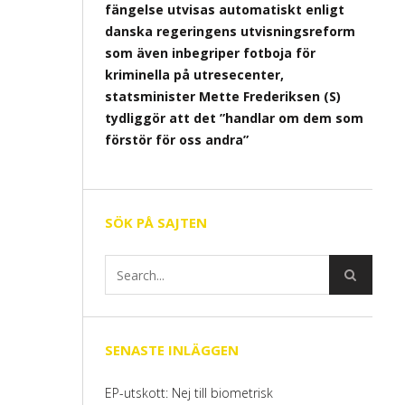
fängelse utvisas automatiskt enligt
danska regeringens utvisningsreform
som även inbegriper fotboja för
kriminella på utresecenter,
statsminister Mette Frederiksen (S)
tydliggör att det ”handlar om dem som
förstör för oss andra”
SÖK PÅ SAJTEN
SENASTE INLÄGGEN
EP-utskott: Nej till biometrisk