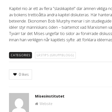
Kapitel nio är ett av flera ”slaskkapitel” där ämnen viktiga 
av bokens trettioåtta andra kapitel diskuteras. Här hanter
beteende. Ekonomen Bob Murphy menar i sin studieguide fö
idéer styr människans öden – tvärtemot vad Marxismen vanligt
Tyvärr tar det Mises ungefär tio sidor av förvirrade diskuss
innan han verkligen når kapitlets syfte: att förklara idéernas 
CATEGORIES
LÄSTIPS (GRUPPBLOGG)
0
likes
Author
Misesinstitutet
Website