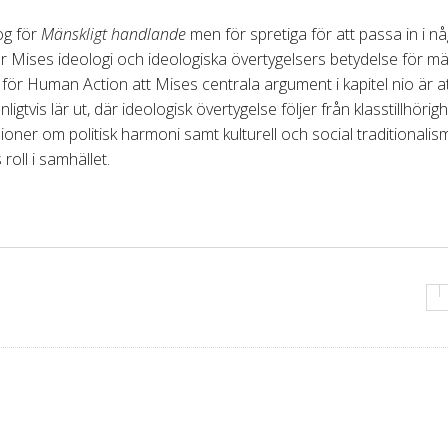
nog för
Mänskligt handlande
men för spretiga för att passa in i n
ar Mises ideologi och ideologiska övertygelsers betydelse för mä
r Human Action att Mises centrala argument i kapitel nio är a
vis lär ut, där ideologisk övertygelse följer från klasstillhörigh
ioner om politisk harmoni samt kulturell och social traditionalis
roll i samhället.