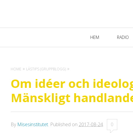
Primary
HEM
RADIO
Navigation
HOME
LÄSTIPS (GRUPPBLOGG)
Om idéer och ideolog
Mänskligt handland
By
Misesinstitutet
.
Published on
2017-08-24
.
0