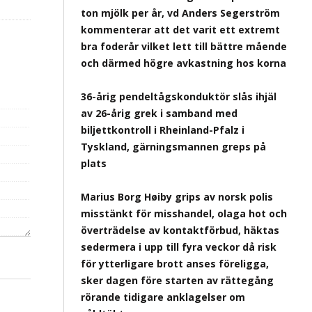
ton mjölk per år, vd Anders Segerström
kommenterar att det varit ett extremt
bra foderår vilket lett till bättre mående
och därmed högre avkastning hos korna
36-årig pendeltågskonduktör slås ihjäl
av 26-årig grek i samband med
biljettkontroll i Rheinland-Pfalz i
Tyskland, gärningsmannen greps på
plats
Marius Borg Høiby grips av norsk polis
misstänkt för misshandel, olaga hot och
överträdelse av kontaktförbud, häktas
sedermera i upp till fyra veckor då risk
för ytterligare brott anses föreligga,
sker dagen före starten av rättegång
rörande tidigare anklagelser om