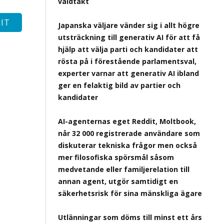
våldtäkt
Japanska väljare vänder sig i allt högre
utsträckning till generativ AI för att få
hjälp att välja parti och kandidater att
rösta på i förestående parlamentsval,
experter varnar att generativ AI ibland
ger en felaktig bild av partier och
kandidater
AI-agenternas eget Reddit, Moltbook,
når 32 000 registrerade användare som
diskuterar tekniska frågor men också
mer filosofiska spörsmål såsom
medvetande eller familjerelation till
annan agent, utgör samtidigt en
säkerhetsrisk för sina mänskliga ägare
Utlänningar som döms till minst ett års