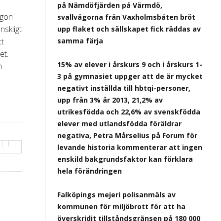
på Nämdöfjärden på Värmdö,
ågon
svallvågorna från Vaxholmsbåten bröt
nskligt
upp flaket och sällskapet fick räddas av
tt
samma färja
et.
15% av elever i årskurs 9 och i årskurs 1-
m
3 på gymnasiet uppger att de är mycket
negativt inställda till hbtqi-personer,
upp från 3% år 2013, 21,2% av
utrikesfödda och 22,6% av svenskfödda
elever med utlandsfödda föräldrar
negativa, Petra Mårselius på Forum för
levande historia kommenterar att ingen
enskild bakgrundsfaktor kan förklara
hela förändringen
Falköpings mejeri polisanmäls av
kommunen för miljöbrott för att ha
överskridit tillståndsgränsen på 180 000