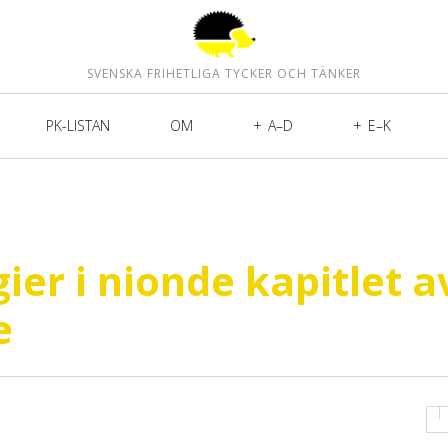
SVENSKA FRIHETLIGA TYCKER OCH TÄNKER
PK-LISTAN
OM
A–D
E–K
ier i nionde kapitlet a
e