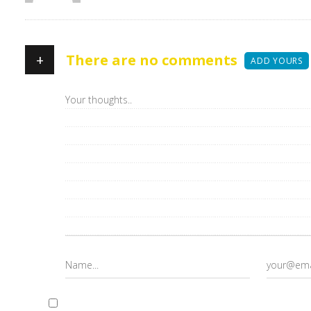
+
There are no comments
ADD YOURS