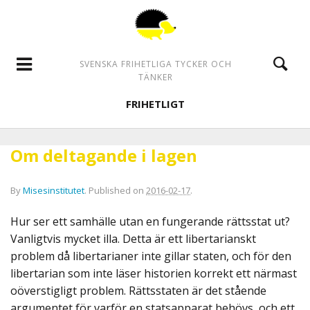
SVENSKA FRIHETLIGA TYCKER OCH
TÄNKER
FRIHETLIGT
Om deltagande i lagen
By
Misesinstitutet
.
Published on
2016-02-17
.
Hur ser ett samhälle utan en fungerande rättsstat ut?
Vanligtvis mycket illa. Detta är ett libertarianskt
problem då libertarianer inte gillar staten, och för den
libertarian som inte läser historien korrekt ett närmast
oöverstigligt problem. Rättsstaten är det stående
argumentet för varför en statsapparat behövs, och ett