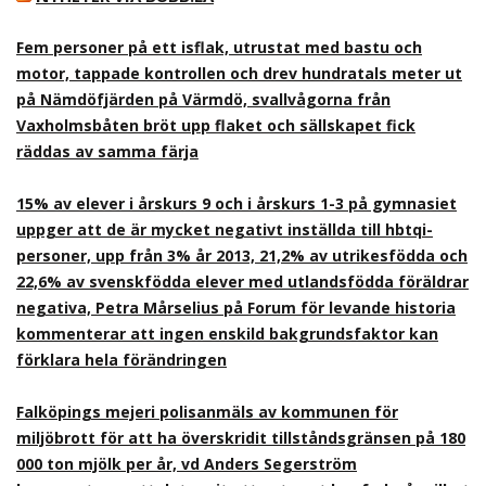
Fem personer på ett isflak, utrustat med bastu och
motor, tappade kontrollen och drev hundratals meter ut
på Nämdöfjärden på Värmdö, svallvågorna från
Vaxholmsbåten bröt upp flaket och sällskapet fick
räddas av samma färja
15% av elever i årskurs 9 och i årskurs 1-3 på gymnasiet
uppger att de är mycket negativt inställda till hbtqi-
personer, upp från 3% år 2013, 21,2% av utrikesfödda och
22,6% av svenskfödda elever med utlandsfödda föräldrar
negativa, Petra Mårselius på Forum för levande historia
kommenterar att ingen enskild bakgrundsfaktor kan
förklara hela förändringen
Falköpings mejeri polisanmäls av kommunen för
miljöbrott för att ha överskridit tillståndsgränsen på 180
000 ton mjölk per år, vd Anders Segerström