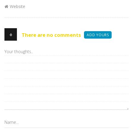
Website
+
There are no comments
ADD YOURS