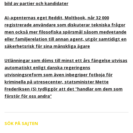
bild av partier och kandidater
AI-agenternas eget Reddit, Moltbook, når 32 000
registrerade användare som diskuterar tekniska frågor
men också mer filosofiska spörsmål såsom medvetande
eller familjerelation till annan agent, utgör samtidigt en
säkerhetsrisk för sina mänskliga ägare
Utlänningar som döms till minst ett års fängelse utvisas
automatiskt enligt danska regeringens
utvisningsreform som även inbegriper fotboja för
kriminella på utresecenter, statsminister Mette
Frederiksen (S) tydliggör att det ”handlar om dem som
förstör för oss andra”
SÖK PÅ SAJTEN