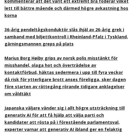
kommenterar att det varit ett extremt bra foderår vilket
lett till bättre mående och därmed högre avkastning hos
korna
36-årig pendeltågskonduktör slås ihjäl av 26-årig grek i
samband med biljettkontroll i Rheinland-Pfalz i Tyskland,
gärningsmannen greps på plats
Marius Borg Høiby grips av norsk polis misstänkt för
misshandel, olaga hot och överträdelse av
kontaktförbud, häktas sedermera i upp till fyra veckor
då risk för ytterligare brott anses föreligga, sker dagen
före starten av rättegång rörande tidigare anklagelser
om våldtäkt
Japanska väljare vänder sig i allt högre utsträckning till
generativ AI för att få hjälp att välja parti och
kandidater att rösta på i förestående parlamentsval,
experter varnar att generativ AI ibland ger en felaktig