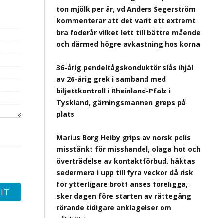
ton mjölk per år, vd Anders Segerström
kommenterar att det varit ett extremt
bra foderår vilket lett till bättre mående
och därmed högre avkastning hos korna
36-årig pendeltågskonduktör slås ihjäl
av 26-årig grek i samband med
biljettkontroll i Rheinland-Pfalz i
Tyskland, gärningsmannen greps på
plats
Marius Borg Høiby grips av norsk polis
misstänkt för misshandel, olaga hot och
överträdelse av kontaktförbud, häktas
sedermera i upp till fyra veckor då risk
för ytterligare brott anses föreligga,
sker dagen före starten av rättegång
rörande tidigare anklagelser om