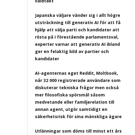
våldtäkt
Japanska väljare vänder sig i allt högre
utsträckning till generativ AI för att få
hjälp att välja parti och kandidater att
rösta på i förestående parlamentsval,
experter varnar att generativ AI ibland
ger en felaktig bild av partier och
kandidater
AI-agenternas eget Reddit, Moltbook,
når 32 000 registrerade användare som
diskuterar tekniska frågor men också
mer filosofiska spörsmål såsom
medvetande eller familjerelation till
annan agent, utgör samtidigt en
säkerhetsrisk för sina mänskliga ägare
Utlänningar som döms till minst ett års