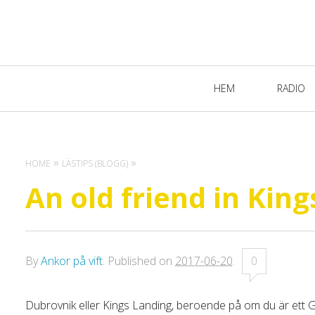
Primary
HEM
RADIO
Navigation
HOME
LÄSTIPS (BLOGG)
An old friend in Kin
By
Ankor på vift
.
Published on
2017-06-20
.
0
Dubrovnik eller Kings Landing, beroende på om du är ett G