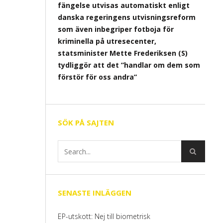
fängelse utvisas automatiskt enligt
danska regeringens utvisningsreform
som även inbegriper fotboja för
kriminella på utresecenter,
statsminister Mette Frederiksen (S)
tydliggör att det ”handlar om dem som
förstör för oss andra”
SÖK PÅ SAJTEN
SENASTE INLÄGGEN
EP-utskott: Nej till biometrisk