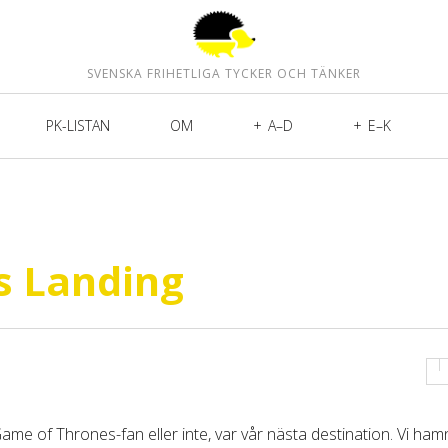
SVENSKA FRIHETLIGA TYCKER OCH TÄNKER
PK-LISTAN
OM
A–D
E–K
gs Landing
ame of Thrones-fan eller inte, var vår nästa destination. Vi ha