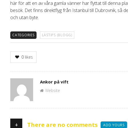
här för att en av våra gamla vänner har flyttat till denna
besök. Det finns direktflyg från Istanbul till Dubrovnik, så 
och utan byte.
CATEGORIES
LÄSTIPS (BLOGG)
0
likes
Author
Ankor på vift
Website
+
There are no comments
ADD YOURS