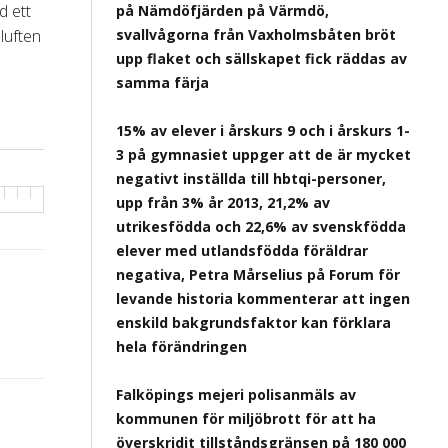
d ett
på Nämdöfjärden på Värmdö,
 luften
svallvågorna från Vaxholmsbåten bröt
upp flaket och sällskapet fick räddas av
samma färja
15% av elever i årskurs 9 och i årskurs 1-
3 på gymnasiet uppger att de är mycket
negativt inställda till hbtqi-personer,
upp från 3% år 2013, 21,2% av
utrikesfödda och 22,6% av svenskfödda
elever med utlandsfödda föräldrar
negativa, Petra Mårselius på Forum för
levande historia kommenterar att ingen
enskild bakgrundsfaktor kan förklara
hela förändringen
Falköpings mejeri polisanmäls av
kommunen för miljöbrott för att ha
överskridit tillståndsgränsen på 180 000