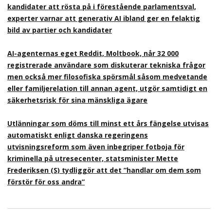
kandidater att rösta på i förestående parlamentsval,
experter varnar att generativ AI ibland ger en felaktig
bild av partier och kandidater
AI-agenternas eget Reddit, Moltbook, når 32 000
registrerade användare som diskuterar tekniska frågor
men också mer filosofiska spörsmål såsom medvetande
eller familjerelation till annan agent, utgör samtidigt en
säkerhetsrisk för sina mänskliga ägare
Utlänningar som döms till minst ett års fängelse utvisas
automatiskt enligt danska regeringens
utvisningsreform som även inbegriper fotboja för
kriminella på utresecenter, statsminister Mette
Frederiksen (S) tydliggör att det ”handlar om dem som
förstör för oss andra”