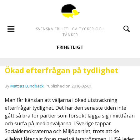
SVENSKA FRIHETLIGA TYCKER OCH
TÄNKER
FRIHETLIGT
Ökad efterfrågan på tydlighet
By
Mattias Lundbäck
.
Published on
2016-02-01
.
Man får känslan att väljarna i ökad utsträckning
efterfrågar tydlighet. Det har den senaste tiden inte
gått så bra för partier som försökt lägga sig i mittfåran
och surfa på medianväljarna. I Sverige tappar
Socialdemokraterna och Miljöpartiet, trots att de
viljelöst låter sig föras med väljarströmmen. I USA leder