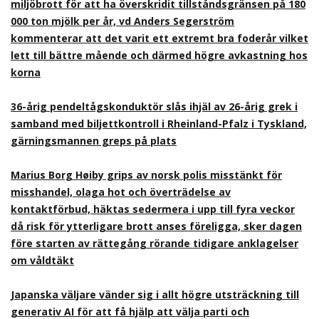
miljöbrott för att ha överskridit tillståndsgränsen på 180
000 ton mjölk per år, vd Anders Segerström
kommenterar att det varit ett extremt bra foderår vilket
lett till bättre mående och därmed högre avkastning hos
korna
36-årig pendeltågskonduktör slås ihjäl av 26-årig grek i
samband med biljettkontroll i Rheinland-Pfalz i Tyskland,
gärningsmannen greps på plats
Marius Borg Høiby grips av norsk polis misstänkt för
misshandel, olaga hot och överträdelse av
kontaktförbud, häktas sedermera i upp till fyra veckor
då risk för ytterligare brott anses föreligga, sker dagen
före starten av rättegång rörande tidigare anklagelser
om våldtäkt
Japanska väljare vänder sig i allt högre utsträckning till
generativ AI för att få hjälp att välja parti och