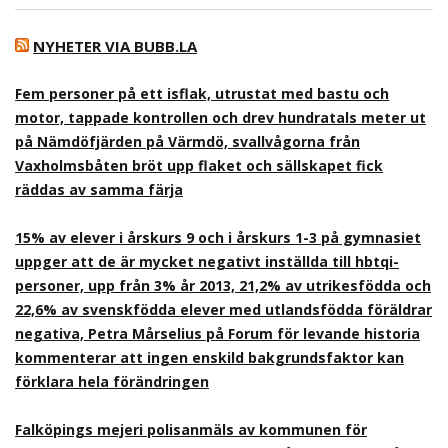
NYHETER VIA BUBB.LA
Fem personer på ett isflak, utrustat med bastu och
motor, tappade kontrollen och drev hundratals meter ut
på Nämdöfjärden på Värmdö, svallvågorna från
Vaxholmsbåten bröt upp flaket och sällskapet fick
räddas av samma färja
15% av elever i årskurs 9 och i årskurs 1-3 på gymnasiet
uppger att de är mycket negativt inställda till hbtqi-
personer, upp från 3% år 2013, 21,2% av utrikesfödda och
22,6% av svenskfödda elever med utlandsfödda föräldrar
negativa, Petra Mårselius på Forum för levande historia
kommenterar att ingen enskild bakgrundsfaktor kan
förklara hela förändringen
Falköpings mejeri polisanmäls av kommunen för