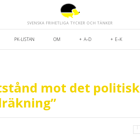
SVENSKA FRIHETLIGA TYCKER OCH TÄNKER
PK-LISTAN
OM
A–D
E–K
stånd mot det politis
lräkning”