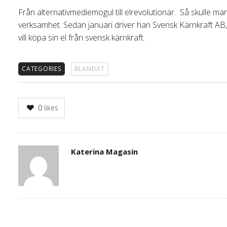
Från alternativmediemogul till elrevolutionär. Så skulle ma
verksamhet. Sedan januari driver han Svensk Kärnkraft AB,
vill köpa sin el från svensk kärnkraft.
CATEGORIES
BLANDAT
0
likes
Author
Katerina Magasin