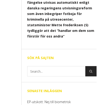
fängelse utvisas automatiskt enligt
danska regeringens utvisningsreform
som även inbegriper fotboja för
kriminella på utresecenter,
statsminister Mette Frederiksen (S)
tydliggör att det ”handlar om dem som
förstör för oss andra”
SÖK PÅ SAJTEN
SENASTE INLÄGGEN
EP-utskott: Nej till biometrisk