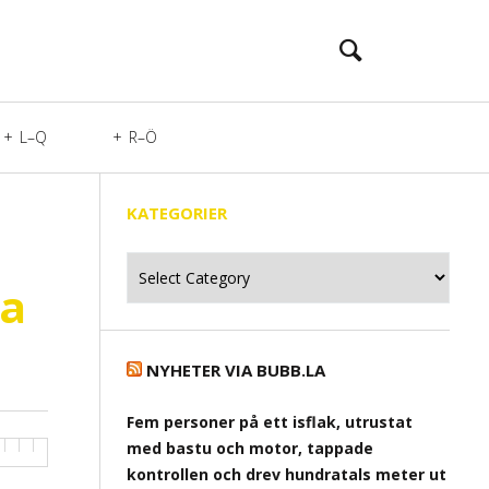
L–Q
R–Ö
KATEGORIER
Kategorier
ka
NYHETER VIA BUBB.LA
Fem personer på ett isflak, utrustat
med bastu och motor, tappade
kontrollen och drev hundratals meter ut