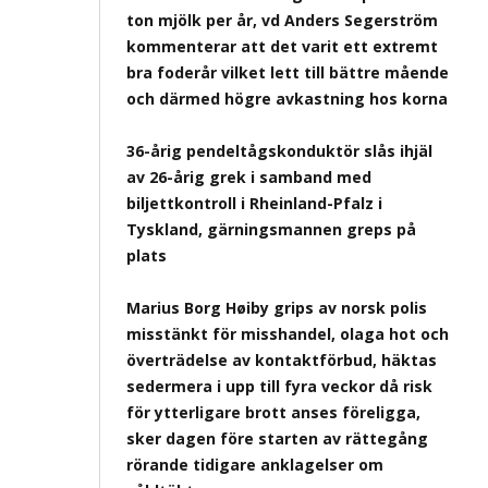
ton mjölk per år, vd Anders Segerström
kommenterar att det varit ett extremt
bra foderår vilket lett till bättre mående
och därmed högre avkastning hos korna
36-årig pendeltågskonduktör slås ihjäl
av 26-årig grek i samband med
biljettkontroll i Rheinland-Pfalz i
Tyskland, gärningsmannen greps på
plats
Marius Borg Høiby grips av norsk polis
misstänkt för misshandel, olaga hot och
överträdelse av kontaktförbud, häktas
sedermera i upp till fyra veckor då risk
för ytterligare brott anses föreligga,
sker dagen före starten av rättegång
rörande tidigare anklagelser om