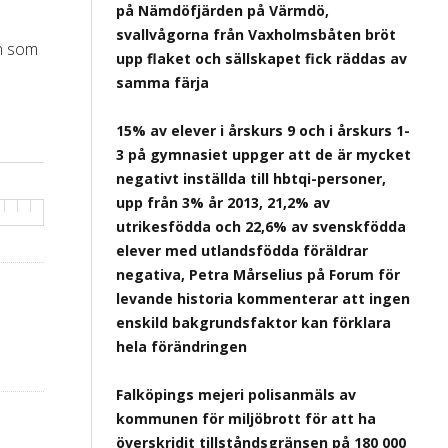
på Nämdöfjärden på Värmdö,
svallvågorna från Vaxholmsbåten bröt
en som
upp flaket och sällskapet fick räddas av
samma färja
15% av elever i årskurs 9 och i årskurs 1-
3 på gymnasiet uppger att de är mycket
negativt inställda till hbtqi-personer,
upp från 3% år 2013, 21,2% av
utrikesfödda och 22,6% av svenskfödda
elever med utlandsfödda föräldrar
negativa, Petra Mårselius på Forum för
levande historia kommenterar att ingen
enskild bakgrundsfaktor kan förklara
hela förändringen
Falköpings mejeri polisanmäls av
kommunen för miljöbrott för att ha
överskridit tillståndsgränsen på 180 000