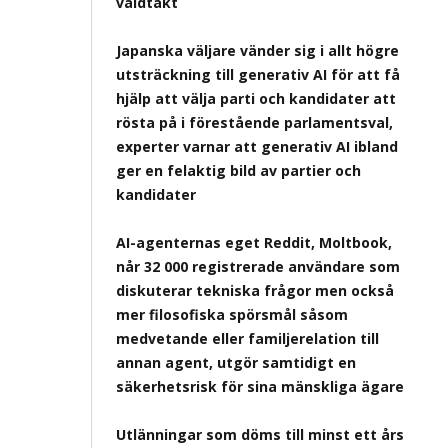
våldtäkt
Japanska väljare vänder sig i allt högre
utsträckning till generativ AI för att få
hjälp att välja parti och kandidater att
rösta på i förestående parlamentsval,
experter varnar att generativ AI ibland
ger en felaktig bild av partier och
kandidater
AI-agenternas eget Reddit, Moltbook,
når 32 000 registrerade användare som
diskuterar tekniska frågor men också
mer filosofiska spörsmål såsom
medvetande eller familjerelation till
annan agent, utgör samtidigt en
säkerhetsrisk för sina mänskliga ägare
Utlänningar som döms till minst ett års