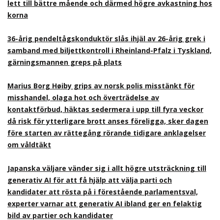
lett till bättre mående och därmed högre avkastning hos
korna
36-årig pendeltågskonduktör slås ihjäl av 26-årig grek i
samband med biljettkontroll i Rheinland-Pfalz i Tyskland,
gärningsmannen greps på plats
Marius Borg Høiby grips av norsk polis misstänkt för
misshandel, olaga hot och överträdelse av
kontaktförbud, häktas sedermera i upp till fyra veckor
då risk för ytterligare brott anses föreligga, sker dagen
före starten av rättegång rörande tidigare anklagelser
om våldtäkt
Japanska väljare vänder sig i allt högre utsträckning till
generativ AI för att få hjälp att välja parti och
kandidater att rösta på i förestående parlamentsval,
experter varnar att generativ AI ibland ger en felaktig
bild av partier och kandidater