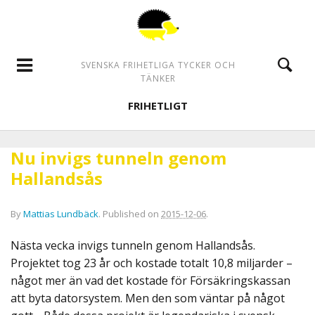
SVENSKA FRIHETLIGA TYCKER OCH
TÄNKER
FRIHETLIGT
Nu invigs tunneln genom
Hallandsås
By
Mattias Lundbäck
.
Published on
2015-12-06
.
Nästa vecka invigs tunneln genom Hallandsås.
Projektet tog 23 år och kostade totalt 10,8 miljarder –
något mer än vad det kostade för Försäkringskassan
att byta datorsystem. Men den som väntar på något