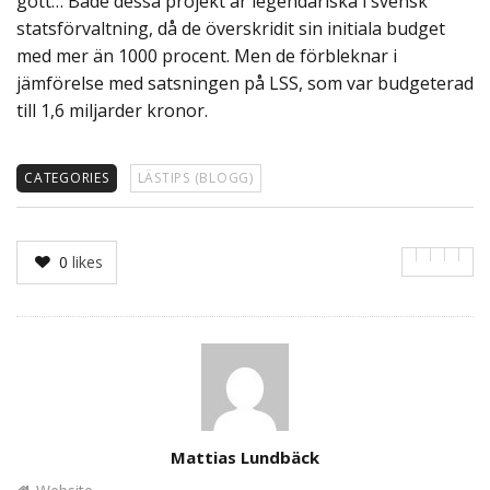
gott… Både dessa projekt är legendariska i svensk
statsförvaltning, då de överskridit sin initiala budget
med mer än 1000 procent. Men de förbleknar i
jämförelse med satsningen på LSS, som var budgeterad
till 1,6 miljarder kronor.
CATEGORIES
LÄSTIPS (BLOGG)
0
likes
Author
Mattias Lundbäck