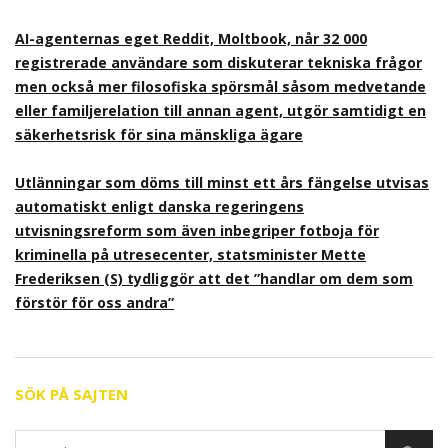
AI-agenternas eget Reddit, Moltbook, når 32 000
registrerade användare som diskuterar tekniska frågor
men också mer filosofiska spörsmål såsom medvetande
eller familjerelation till annan agent, utgör samtidigt en
säkerhetsrisk för sina mänskliga ägare
Utlänningar som döms till minst ett års fängelse utvisas
automatiskt enligt danska regeringens
utvisningsreform som även inbegriper fotboja för
kriminella på utresecenter, statsminister Mette
Frederiksen (S) tydliggör att det ”handlar om dem som
förstör för oss andra”
SÖK PÅ SAJTEN