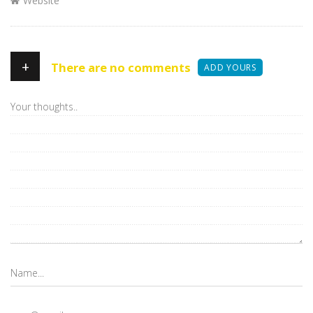
Website
+
There are no comments
ADD YOURS