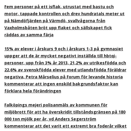
Fem personer på ett isflak, utrustat med bastu och
motor, tappade kontrollen och drev hundratals meter ut
på Nämdöfjärden på Värmdö, svallvågorna från
Vaxholmsbåten bröt upp flaket och sällskapet fick
räddas av samma färja
15% av elever i årskurs 9 och i årskurs 1-3 på gymnasiet
uppger att de är mycket negativt inställda till hbtqi-
personer, upp från 3% år 2013, 21,2% av utrikesfödda och
22,6% av svenskfödda elever med utlandsfödda föräldrar
negativa, Petra Mårselius på Forum för levande historia
kommenterar att ingen enskild bakgrundsfaktor kan
förklara hela förändringen
Falköpings mejeri polisanmäls av kommunen för
miljöbrott för att ha överskridit tillståndsgränsen på 180
000 ton mjölk per år, vd Anders Segerström
kommenterar att det varit ett extremt bra foderår vilket