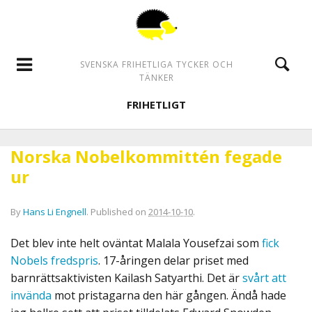
SVENSKA FRIHETLIGA TYCKER OCH
TÄNKER
FRIHETLIGT
Norska Nobelkommittén fegade
ur
By
Hans Li Engnell
.
Published on
2014-10-10
.
Det blev inte helt oväntat Malala Yousefzai som
fick
Nobels fredspris
. 17-åringen delar priset med
barnrättsaktivisten Kailash Satyarthi. Det är
svårt att
invända
mot pristagarna den här gången. Ändå hade