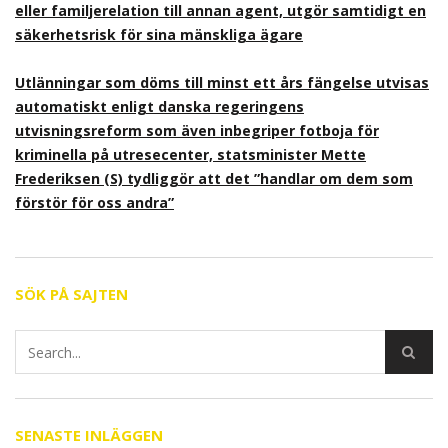
eller familjerelation till annan agent, utgör samtidigt en
säkerhetsrisk för sina mänskliga ägare
Utlänningar som döms till minst ett års fängelse utvisas
automatiskt enligt danska regeringens
utvisningsreform som även inbegriper fotboja för
kriminella på utresecenter, statsminister Mette
Frederiksen (S) tydliggör att det ”handlar om dem som
förstör för oss andra”
SÖK PÅ SAJTEN
SENASTE INLÄGGEN