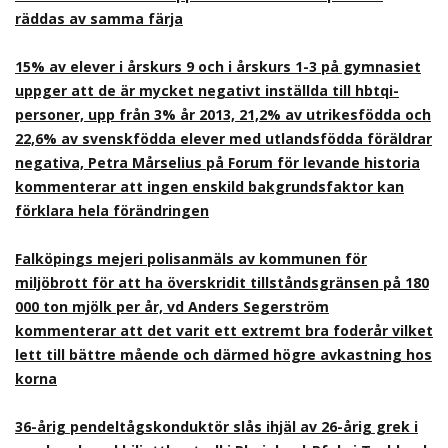
räddas av samma färja
15% av elever i årskurs 9 och i årskurs 1-3 på gymnasiet
uppger att de är mycket negativt inställda till hbtqi-
personer, upp från 3% år 2013, 21,2% av utrikesfödda och
22,6% av svenskfödda elever med utlandsfödda föräldrar
negativa, Petra Mårselius på Forum för levande historia
kommenterar att ingen enskild bakgrundsfaktor kan
förklara hela förändringen
Falköpings mejeri polisanmäls av kommunen för
miljöbrott för att ha överskridit tillståndsgränsen på 180
000 ton mjölk per år, vd Anders Segerström
kommenterar att det varit ett extremt bra foderår vilket
lett till bättre mående och därmed högre avkastning hos
korna
36-årig pendeltågskonduktör slås ihjäl av 26-årig grek i