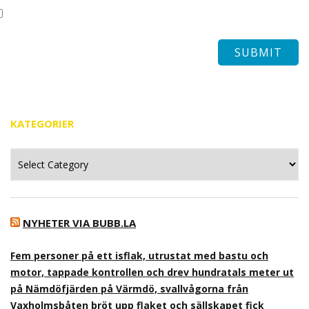
KATEGORIER
Kategorier
NYHETER VIA BUBB.LA
Fem personer på ett isflak, utrustat med bastu och
motor, tappade kontrollen och drev hundratals meter ut
på Nämdöfjärden på Värmdö, svallvågorna från
Vaxholmsbåten bröt upp flaket och sällskapet fick