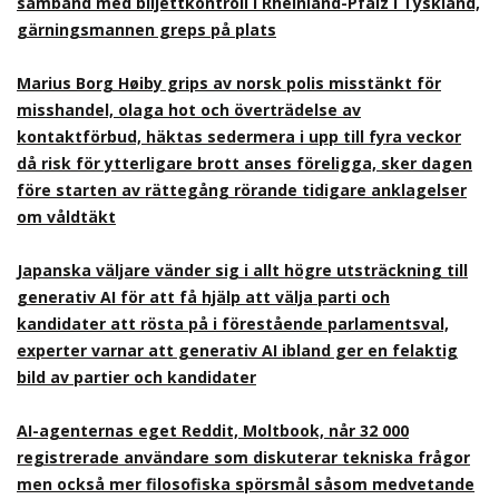
samband med biljettkontroll i Rheinland-Pfalz i Tyskland,
gärningsmannen greps på plats
Marius Borg Høiby grips av norsk polis misstänkt för
misshandel, olaga hot och överträdelse av
kontaktförbud, häktas sedermera i upp till fyra veckor
då risk för ytterligare brott anses föreligga, sker dagen
före starten av rättegång rörande tidigare anklagelser
om våldtäkt
Japanska väljare vänder sig i allt högre utsträckning till
generativ AI för att få hjälp att välja parti och
kandidater att rösta på i förestående parlamentsval,
experter varnar att generativ AI ibland ger en felaktig
bild av partier och kandidater
AI-agenternas eget Reddit, Moltbook, når 32 000
registrerade användare som diskuterar tekniska frågor
men också mer filosofiska spörsmål såsom medvetande