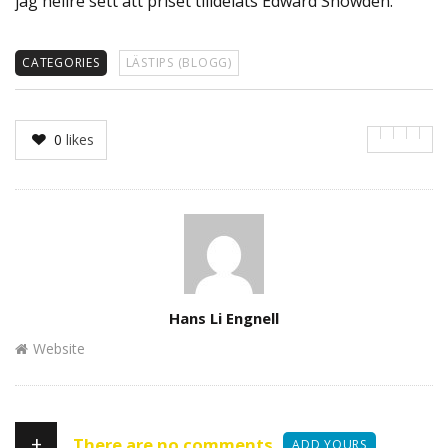
jag hellre sett att priset tilldelats Edward Snowden.
CATEGORIES
LÄSTIPS (BLOGG)
0
likes
Author
Hans Li Engnell
Website
+
There are no comments
ADD YOURS