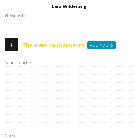
Author
Lars Wilderäng
Website
+
There are no comments
ADD YOURS