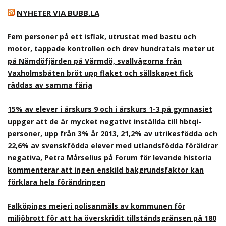
NYHETER VIA BUBB.LA
Fem personer på ett isflak, utrustat med bastu och
motor, tappade kontrollen och drev hundratals meter ut
på Nämdöfjärden på Värmdö, svallvågorna från
Vaxholmsbåten bröt upp flaket och sällskapet fick
räddas av samma färja
15% av elever i årskurs 9 och i årskurs 1-3 på gymnasiet
uppger att de är mycket negativt inställda till hbtqi-
personer, upp från 3% år 2013, 21,2% av utrikesfödda och
22,6% av svenskfödda elever med utlandsfödda föräldrar
negativa, Petra Mårselius på Forum för levande historia
kommenterar att ingen enskild bakgrundsfaktor kan
förklara hela förändringen
Falköpings mejeri polisanmäls av kommunen för
miljöbrott för att ha överskridit tillståndsgränsen på 180