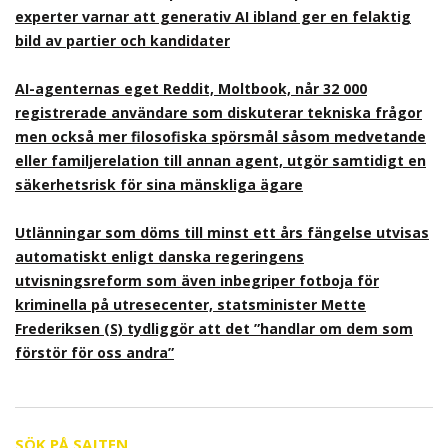
experter varnar att generativ AI ibland ger en felaktig
bild av partier och kandidater
AI-agenternas eget Reddit, Moltbook, når 32 000
registrerade användare som diskuterar tekniska frågor
men också mer filosofiska spörsmål såsom medvetande
eller familjerelation till annan agent, utgör samtidigt en
säkerhetsrisk för sina mänskliga ägare
Utlänningar som döms till minst ett års fängelse utvisas
automatiskt enligt danska regeringens
utvisningsreform som även inbegriper fotboja för
kriminella på utresecenter, statsminister Mette
Frederiksen (S) tydliggör att det ”handlar om dem som
förstör för oss andra”
SÖK PÅ SAJTEN