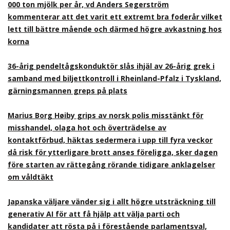
000 ton mjölk per år, vd Anders Segerström
kommenterar att det varit ett extremt bra foderår vilket
lett till bättre mående och därmed högre avkastning hos
korna
36-årig pendeltågskonduktör slås ihjäl av 26-årig grek i
samband med biljettkontroll i Rheinland-Pfalz i Tyskland,
gärningsmannen greps på plats
Marius Borg Høiby grips av norsk polis misstänkt för
misshandel, olaga hot och överträdelse av
kontaktförbud, häktas sedermera i upp till fyra veckor
då risk för ytterligare brott anses föreligga, sker dagen
före starten av rättegång rörande tidigare anklagelser
om våldtäkt
Japanska väljare vänder sig i allt högre utsträckning till
generativ AI för att få hjälp att välja parti och
kandidater att rösta på i förestående parlamentsval,