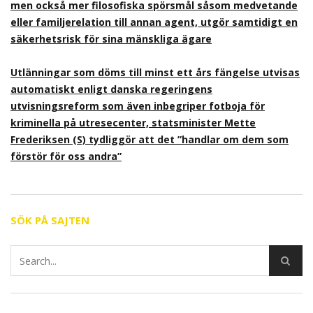
men också mer filosofiska spörsmål såsom medvetande
eller familjerelation till annan agent, utgör samtidigt en
säkerhetsrisk för sina mänskliga ägare
Utlänningar som döms till minst ett års fängelse utvisas
automatiskt enligt danska regeringens
utvisningsreform som även inbegriper fotboja för
kriminella på utresecenter, statsminister Mette
Frederiksen (S) tydliggör att det ”handlar om dem som
förstör för oss andra”
SÖK PÅ SAJTEN