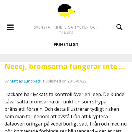
SVENSKA FRIHETLIGA TYCKER OCH
TÄNKER
FRIHETLIGT
Neeej, bromsarna fungerar inte …
By
Mattias Lundbäck
.
Published on
2015-07-23
.
Hackare har lyckats ta kontroll över en Jeep. De kunde
såväl sätta bromsarna ur funktion som strypa
bränsletillförseln. Och detta illustrerar tydligt risken
som man tar genom att avstå från att kryptera
dataöverföringar på vederbörligt sätt. Från och med nu
bör krypterade förbindelser bli standard – det är rätt