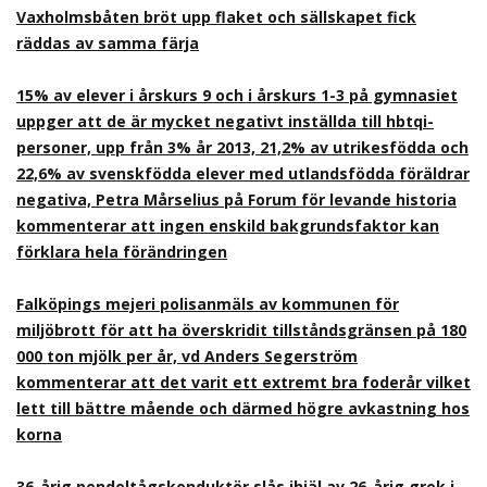
Vaxholmsbåten bröt upp flaket och sällskapet fick
räddas av samma färja
15% av elever i årskurs 9 och i årskurs 1-3 på gymnasiet
uppger att de är mycket negativt inställda till hbtqi-
personer, upp från 3% år 2013, 21,2% av utrikesfödda och
22,6% av svenskfödda elever med utlandsfödda föräldrar
negativa, Petra Mårselius på Forum för levande historia
kommenterar att ingen enskild bakgrundsfaktor kan
förklara hela förändringen
Falköpings mejeri polisanmäls av kommunen för
miljöbrott för att ha överskridit tillståndsgränsen på 180
000 ton mjölk per år, vd Anders Segerström
kommenterar att det varit ett extremt bra foderår vilket
lett till bättre mående och därmed högre avkastning hos
korna
36-årig pendeltågskonduktör slås ihjäl av 26-årig grek i