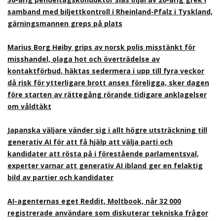
samband med biljettkontroll i Rheinland-Pfalz i Tyskland,
gärningsmannen greps på plats
Marius Borg Høiby grips av norsk polis misstänkt för
misshandel, olaga hot och överträdelse av
kontaktförbud, häktas sedermera i upp till fyra veckor
då risk för ytterligare brott anses föreligga, sker dagen
före starten av rättegång rörande tidigare anklagelser
om våldtäkt
Japanska väljare vänder sig i allt högre utsträckning till
generativ AI för att få hjälp att välja parti och
kandidater att rösta på i förestående parlamentsval,
experter varnar att generativ AI ibland ger en felaktig
bild av partier och kandidater
AI-agenternas eget Reddit, Moltbook, når 32 000
registrerade användare som diskuterar tekniska frågor