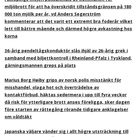
miljöbrott för att ha överskridit tillståndsgränsen på 180
000 ton mjölk per år, vd Anders Segerström
kommenterar att det varit ett extremt bra foderår vilket
lett till bättre mående och därmed högre avkastning hos
korna
36-årig pendeltågskonduktör slås ihjäl av 26-årig grek i
samband med biljettkontroll i Rheinland-Pfalz i Tyskland,
gärningsmannen greps på plats
Marius Borg Høiby grips av norsk polis misstänkt för
misshandel, olaga hot och överträdelse av
kontaktförbud, häktas sedermera i upp till fyra veckor
då risk för ytterligare brott anses föreligga, sker dagen
före starten av rättegång rörande tidigare anklagelser
om våldtäkt
Japanska väljare vänder sig i allt högre utsträckning till