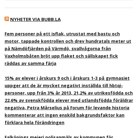
NYHETER VIA BUBB.LA
Fem personer på ett isflak, utrustat med bastu och
motor, tappade kontrollen och drev hundratals meter ut
på Nämdöfjärden på Värmdö, svallvågorna från
Vaxholmsbåten bröt upp flaket och sällskapet fick
räddas av samma färja
15% av elever i årskurs 9 och i årskurs 1-3 på gymnasiet
uppger att de är mycket negativt inställda till hbtqi-
personer, upp från 3% år 2013, 21,2% av utrikesfödda och
22,6% av svenskfödda elever med utlandsfödda föräldrar
negativa, Petra Mårselius på Forum för levande historia
kommenterar att ingen enskild bakgrundsfaktor kan
förklara hela förändringen
Falköpings mejeri polisanmäls av kommunen för