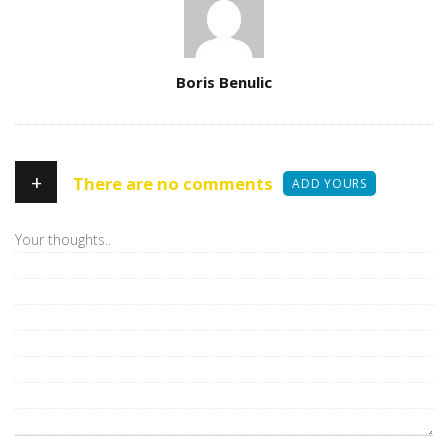
Author
Boris Benulic
+
There are no comments
ADD YOURS