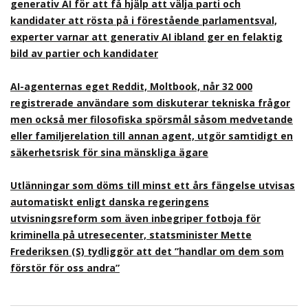
generativ AI för att få hjälp att välja parti och
kandidater att rösta på i förestående parlamentsval,
experter varnar att generativ AI ibland ger en felaktig
bild av partier och kandidater
AI-agenternas eget Reddit, Moltbook, når 32 000
registrerade användare som diskuterar tekniska frågor
men också mer filosofiska spörsmål såsom medvetande
eller familjerelation till annan agent, utgör samtidigt en
säkerhetsrisk för sina mänskliga ägare
Utlänningar som döms till minst ett års fängelse utvisas
automatiskt enligt danska regeringens
utvisningsreform som även inbegriper fotboja för
kriminella på utresecenter, statsminister Mette
Frederiksen (S) tydliggör att det ”handlar om dem som
förstör för oss andra”