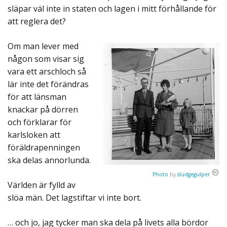
släpar väl inte in staten och lagen i mitt förhållande för
att reglera det?
Om man lever med
någon som visar sig
vara ett arschloch så
lär inte det förändras
för att länsman
knackar på dörren
och förklarar för
karlsloken att
föräldrapenningen
ska delas annorlunda.
Photo
by
sludgegulper
Världen är fylld av
slöa män. Det lagstiftar vi inte bort.
… och jo, jag tycker man ska dela på livets alla bördor