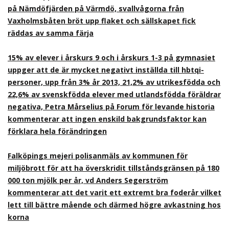
på Nämdöfjärden på Värmdö, svallvågorna från
Vaxholmsbåten bröt upp flaket och sällskapet fick
räddas av samma färja
15% av elever i årskurs 9 och i årskurs 1-3 på gymnasiet
uppger att de är mycket negativt inställda till hbtqi-
personer, upp från 3% år 2013, 21,2% av utrikesfödda och
22,6% av svenskfödda elever med utlandsfödda föräldrar
negativa, Petra Mårselius på Forum för levande historia
kommenterar att ingen enskild bakgrundsfaktor kan
förklara hela förändringen
Falköpings mejeri polisanmäls av kommunen för
miljöbrott för att ha överskridit tillståndsgränsen på 180
000 ton mjölk per år, vd Anders Segerström
kommenterar att det varit ett extremt bra foderår vilket
lett till bättre mående och därmed högre avkastning hos
korna