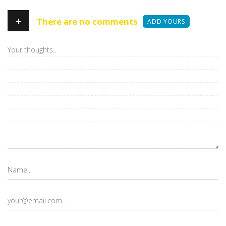
+
There are no comments
ADD YOURS