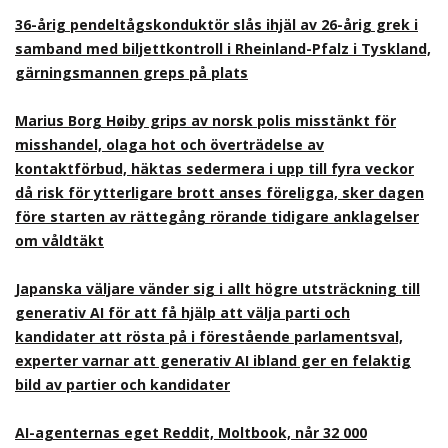
36-årig pendeltågskonduktör slås ihjäl av 26-årig grek i
samband med biljettkontroll i Rheinland-Pfalz i Tyskland,
gärningsmannen greps på plats
Marius Borg Høiby grips av norsk polis misstänkt för
misshandel, olaga hot och överträdelse av
kontaktförbud, häktas sedermera i upp till fyra veckor
då risk för ytterligare brott anses föreligga, sker dagen
före starten av rättegång rörande tidigare anklagelser
om våldtäkt
Japanska väljare vänder sig i allt högre utsträckning till
generativ AI för att få hjälp att välja parti och
kandidater att rösta på i förestående parlamentsval,
experter varnar att generativ AI ibland ger en felaktig
bild av partier och kandidater
AI-agenternas eget Reddit, Moltbook, når 32 000