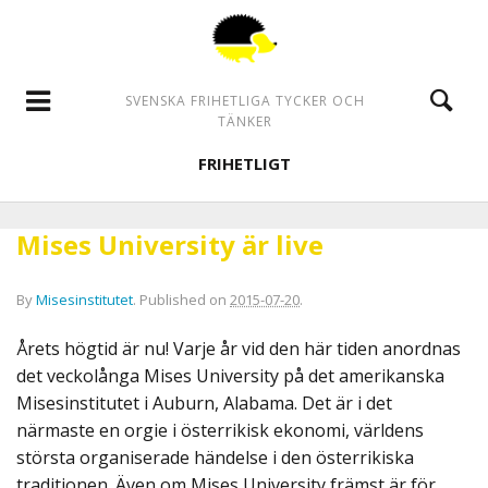
SVENSKA FRIHETLIGA TYCKER OCH
TÄNKER
FRIHETLIGT
Mises University är live
By
Misesinstitutet
.
Published on
2015-07-20
.
Årets högtid är nu! Varje år vid den här tiden anordnas
det veckolånga Mises University på det amerikanska
Misesinstitutet i Auburn, Alabama. Det är i det
närmaste en orgie i österrikisk ekonomi, världens
största organiserade händelse i den österrikiska
traditionen. Även om Mises University främst är för