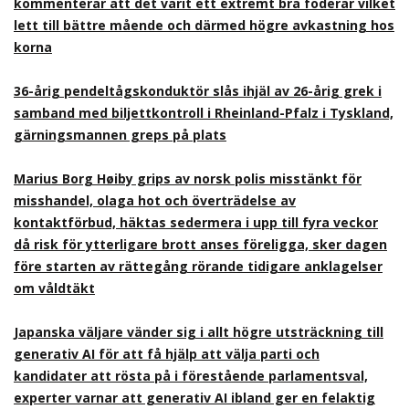
kommenterar att det varit ett extremt bra foderår vilket
lett till bättre mående och därmed högre avkastning hos
korna
36-årig pendeltågskonduktör slås ihjäl av 26-årig grek i
samband med biljettkontroll i Rheinland-Pfalz i Tyskland,
gärningsmannen greps på plats
Marius Borg Høiby grips av norsk polis misstänkt för
misshandel, olaga hot och överträdelse av
kontaktförbud, häktas sedermera i upp till fyra veckor
då risk för ytterligare brott anses föreligga, sker dagen
före starten av rättegång rörande tidigare anklagelser
om våldtäkt
Japanska väljare vänder sig i allt högre utsträckning till
generativ AI för att få hjälp att välja parti och
kandidater att rösta på i förestående parlamentsval,
experter varnar att generativ AI ibland ger en felaktig