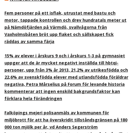
Fem personer på ett isflak, utrustat med bastu och
motor, tappade kontrollen och drev hundratals meter ut
på Nämdöfjärden på Värmdö, svallvågorna från
Vaxholmsbåten bröt upp flaket och sällskapet fick
räddas av samma färja
15% av elever i årskurs 9 och i årskurs 1-3 på gymnasiet
uppger att de är mycket negativt inställda till hbtqi-
personer, upp från 3% år 2013, 21,2% av utrikesfödda och
22,6% av svenskfödda elever med utlandsfödda föräldrar
negativa, Petra Mårselius på Forum för levande historia
kommenterar att ingen enskild bakgrundsfaktor kan
förklara hela förändringen
Falköpings mejeri polisanmäls av kommunen för
miljöbrott för att ha överskridit tillståndsgränsen på 180
000 ton mjölk per år, vd Anders Segerström