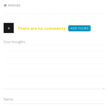
Website
+
There are no comments
ADD YOURS