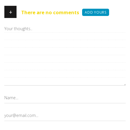
+
There are no comments
ADD YOURS