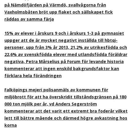
på Nämdöfjärden på Värmdö, svallvågorna från
Vaxholmsbåten bröt upp flaket och sällskapet fick
räddas av samma färja
15% av elever i årskurs 9 och i årskurs 1-3 på gymnasiet
uppger att de är mycket negativt inställda till hbtqi-
personer, upp från 3% år 2013, 21,2% av utrikesfödda och
22,6% av svenskfödda elever med utlandsfödda föräldrar
negativa, Petra Mårselius på Forum för levande historia
kommenterar att ingen enskild bakgrundsfaktor kan
förklara hela förändringen
Falköpings mejeri polisanmäls av kommunen för
miljöbrott för att ha överskridit tillståndsgränsen på 180
000 ton mjölk per år, vd Anders Segerström
kommenterar att det varit ett extremt bra foderår vilket
lett till bättre mående och därmed högre avkastning hos
korna