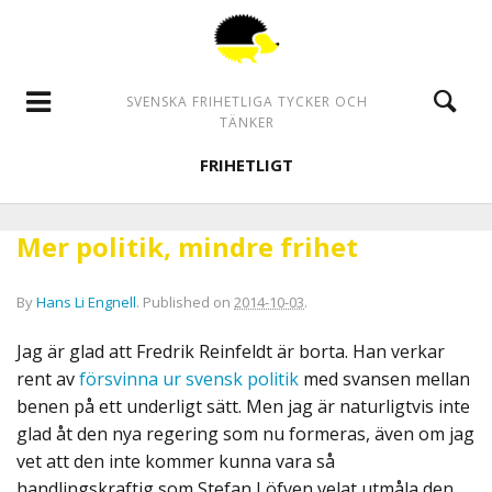
SVENSKA FRIHETLIGA TYCKER OCH
TÄNKER
FRIHETLIGT
Mer politik, mindre frihet
By
Hans Li Engnell
.
Published on
2014-10-03
.
Jag är glad att Fredrik Reinfeldt är borta. Han verkar
rent av
försvinna ur svensk politik
med svansen mellan
benen på ett underligt sätt. Men jag är naturligtvis inte
glad åt den nya regering som nu formeras, även om jag
vet att den inte kommer kunna vara så
handlingskraftig som Stefan Löfven velat utmåla den