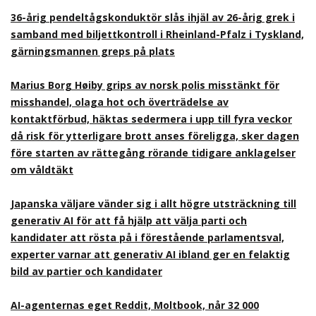
36-årig pendeltågskonduktör slås ihjäl av 26-årig grek i
samband med biljettkontroll i Rheinland-Pfalz i Tyskland,
gärningsmannen greps på plats
Marius Borg Høiby grips av norsk polis misstänkt för
misshandel, olaga hot och överträdelse av
kontaktförbud, häktas sedermera i upp till fyra veckor
då risk för ytterligare brott anses föreligga, sker dagen
före starten av rättegång rörande tidigare anklagelser
om våldtäkt
Japanska väljare vänder sig i allt högre utsträckning till
generativ AI för att få hjälp att välja parti och
kandidater att rösta på i förestående parlamentsval,
experter varnar att generativ AI ibland ger en felaktig
bild av partier och kandidater
AI-agenternas eget Reddit, Moltbook, når 32 000