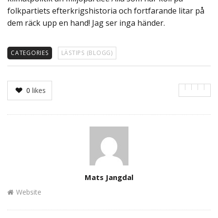
folkpartiets efterkrigshistoria och fortfarande litar på
dem räck upp en hand! Jag ser inga händer.
CATEGORIES
LÄSTIPS (BLOGG)
0
likes
Author
Mats Jangdal
Website