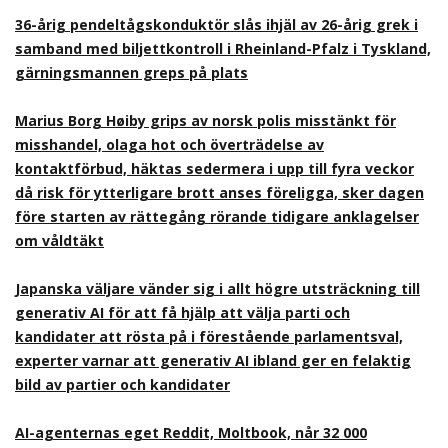
36-årig pendeltågskonduktör slås ihjäl av 26-årig grek i
samband med biljettkontroll i Rheinland-Pfalz i Tyskland,
gärningsmannen greps på plats
Marius Borg Høiby grips av norsk polis misstänkt för
misshandel, olaga hot och överträdelse av
kontaktförbud, häktas sedermera i upp till fyra veckor
då risk för ytterligare brott anses föreligga, sker dagen
före starten av rättegång rörande tidigare anklagelser
om våldtäkt
Japanska väljare vänder sig i allt högre utsträckning till
generativ AI för att få hjälp att välja parti och
kandidater att rösta på i förestående parlamentsval,
experter varnar att generativ AI ibland ger en felaktig
bild av partier och kandidater
AI-agenternas eget Reddit, Moltbook, når 32 000