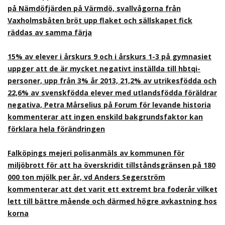
på Nämdöfjärden på Värmdö, svallvågorna från
Vaxholmsbåten bröt upp flaket och sällskapet fick
räddas av samma färja
15% av elever i årskurs 9 och i årskurs 1-3 på gymnasiet
uppger att de är mycket negativt inställda till hbtqi-
personer, upp från 3% år 2013, 21,2% av utrikesfödda och
22,6% av svenskfödda elever med utlandsfödda föräldrar
negativa, Petra Mårselius på Forum för levande historia
kommenterar att ingen enskild bakgrundsfaktor kan
förklara hela förändringen
Falköpings mejeri polisanmäls av kommunen för
miljöbrott för att ha överskridit tillståndsgränsen på 180
000 ton mjölk per år, vd Anders Segerström
kommenterar att det varit ett extremt bra foderår vilket
lett till bättre mående och därmed högre avkastning hos
korna