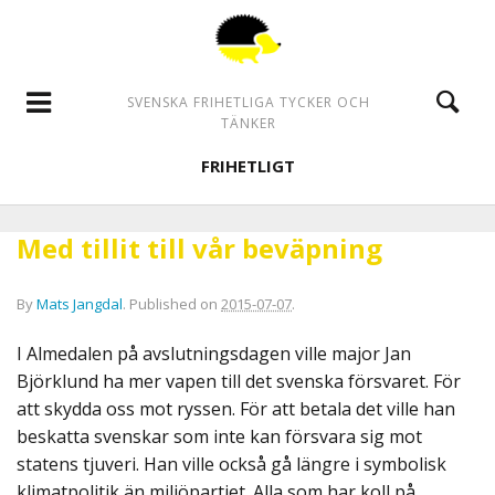
SVENSKA FRIHETLIGA TYCKER OCH
TÄNKER
FRIHETLIGT
Med tillit till vår beväpning
By
Mats Jangdal
.
Published on
2015-07-07
.
I Almedalen på avslutningsdagen ville major Jan
Björklund ha mer vapen till det svenska försvaret. För
att skydda oss mot ryssen. För att betala det ville han
beskatta svenskar som inte kan försvara sig mot
statens tjuveri. Han ville också gå längre i symbolisk
klimatpolitik än miljöpartiet. Alla som har koll på