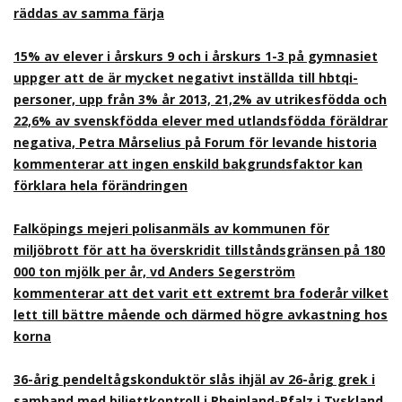
räddas av samma färja
15% av elever i årskurs 9 och i årskurs 1-3 på gymnasiet
uppger att de är mycket negativt inställda till hbtqi-
personer, upp från 3% år 2013, 21,2% av utrikesfödda och
22,6% av svenskfödda elever med utlandsfödda föräldrar
negativa, Petra Mårselius på Forum för levande historia
kommenterar att ingen enskild bakgrundsfaktor kan
förklara hela förändringen
Falköpings mejeri polisanmäls av kommunen för
miljöbrott för att ha överskridit tillståndsgränsen på 180
000 ton mjölk per år, vd Anders Segerström
kommenterar att det varit ett extremt bra foderår vilket
lett till bättre mående och därmed högre avkastning hos
korna
36-årig pendeltågskonduktör slås ihjäl av 26-årig grek i
samband med biljettkontroll i Rheinland-Pfalz i Tyskland,