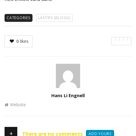
CATEGORIES
LÄSTIPS (BLOGG)
0
likes
Author
Hans Li Engnell
Website
+
There are no comments
ADD YOURS