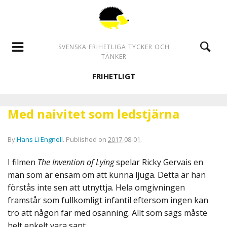
SVENSKA FRIHETLIGA TYCKER OCH
TÄNKER
FRIHETLIGT
Med naivitet som ledstjärna
By
Hans Li Engnell
.
Published on
2017-08-01
.
I filmen
The Invention of Lying
spelar Ricky Gervais en
man som är ensam om att kunna ljuga. Detta är han
förstås inte sen att utnyttja. Hela omgivningen
framstår som fullkomligt infantil eftersom ingen kan
tro att någon far med osanning. Allt som sägs måste
helt enkelt vara sant.