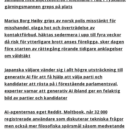
gärningsmannen greps på plats
Marius Borg Høiby grips av norsk polis misstänkt för
misshandel, olaga hot och överträdelse av
kontaktförbud, häktas sedermera i upp till fyra veckor
då risk för ytterligare brott anses föreligga, sker dagen
före starten av rättegång rörande tidigare anklagelser
om våldtäkt
Japanska väljare vänder sig i allt högre utsträckning till
generativ AI för att få hjälp att välja parti och
kandidater att rösta på i förestående parlamentsval,
experter varnar att generativ AI ibland ger en felaktig
bild av partier och kandidater
AI-agenternas eget Reddit, Moltbook, når 32 000
registrerade användare som diskuterar tekniska frågor
men också mer filosofiska spörsmål såsom medvetande