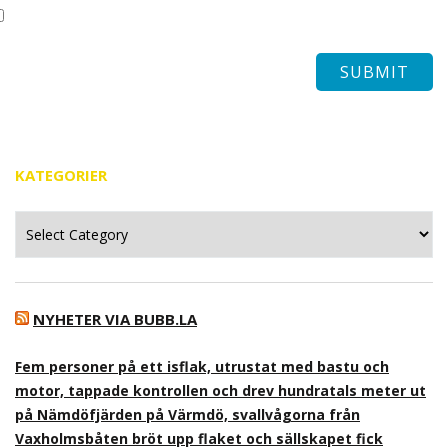
KATEGORIER
Kategorier
NYHETER VIA BUBB.LA
Fem personer på ett isflak, utrustat med bastu och
motor, tappade kontrollen och drev hundratals meter ut
på Nämdöfjärden på Värmdö, svallvågorna från
Vaxholmsbåten bröt upp flaket och sällskapet fick