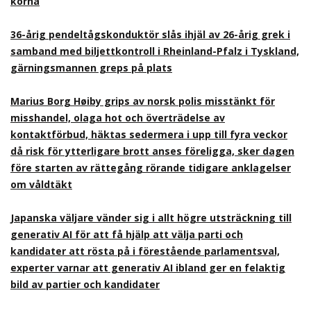
korna
36-årig pendeltågskonduktör slås ihjäl av 26-årig grek i
samband med biljettkontroll i Rheinland-Pfalz i Tyskland,
gärningsmannen greps på plats
Marius Borg Høiby grips av norsk polis misstänkt för
misshandel, olaga hot och överträdelse av
kontaktförbud, häktas sedermera i upp till fyra veckor
då risk för ytterligare brott anses föreligga, sker dagen
före starten av rättegång rörande tidigare anklagelser
om våldtäkt
Japanska väljare vänder sig i allt högre utsträckning till
generativ AI för att få hjälp att välja parti och
kandidater att rösta på i förestående parlamentsval,
experter varnar att generativ AI ibland ger en felaktig
bild av partier och kandidater