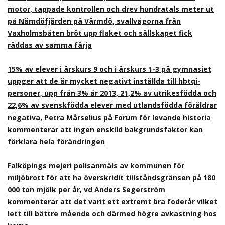
motor, tappade kontrollen och drev hundratals meter ut
på Nämdöfjärden på Värmdö, svallvågorna från
Vaxholmsbåten bröt upp flaket och sällskapet fick
räddas av samma färja
15% av elever i årskurs 9 och i årskurs 1-3 på gymnasiet
uppger att de är mycket negativt inställda till hbtqi-
personer, upp från 3% år 2013, 21,2% av utrikesfödda och
22,6% av svenskfödda elever med utlandsfödda föräldrar
negativa, Petra Mårselius på Forum för levande historia
kommenterar att ingen enskild bakgrundsfaktor kan
förklara hela förändringen
Falköpings mejeri polisanmäls av kommunen för
miljöbrott för att ha överskridit tillståndsgränsen på 180
000 ton mjölk per år, vd Anders Segerström
kommenterar att det varit ett extremt bra foderår vilket
lett till bättre mående och därmed högre avkastning hos