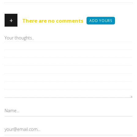
+
There are no comments
ADD YOURS