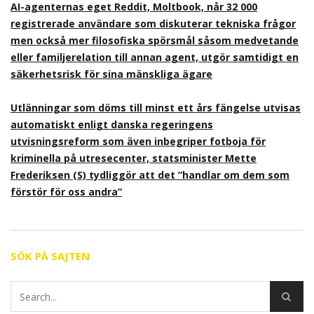
AI-agenternas eget Reddit, Moltbook, når 32 000
registrerade användare som diskuterar tekniska frågor
men också mer filosofiska spörsmål såsom medvetande
eller familjerelation till annan agent, utgör samtidigt en
säkerhetsrisk för sina mänskliga ägare
Utlänningar som döms till minst ett års fängelse utvisas
automatiskt enligt danska regeringens
utvisningsreform som även inbegriper fotboja för
kriminella på utresecenter, statsminister Mette
Frederiksen (S) tydliggör att det ”handlar om dem som
förstör för oss andra”
SÖK PÅ SAJTEN