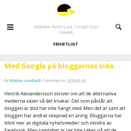
SVENSKA FRIHETLIGA TYCKER OCH
TÄNKER
FRIHETLIGT
Med Google på bloggarnas sida
By
Mattias Lundbäck
.
Published on
2016-01-26
.
Henrik Alexandersson skriver om att de alternativa
medierna växer så det knakar. Det som påstår att
bloggen är död har inte hängt med. Men det är sant att
bloggen har ändrat skepnad en aning. Bloggarna har
blivit mer av digitala nyhetsmedier och mindre av
Facebook. Men samtidigt är jag inte säker på att de