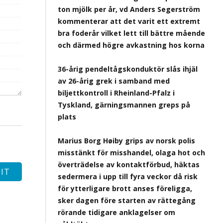
ton mjölk per år, vd Anders Segerström
kommenterar att det varit ett extremt
bra foderår vilket lett till bättre mående
och därmed högre avkastning hos korna
36-årig pendeltågskonduktör slås ihjäl
av 26-årig grek i samband med
biljettkontroll i Rheinland-Pfalz i
Tyskland, gärningsmannen greps på
plats
Marius Borg Høiby grips av norsk polis
misstänkt för misshandel, olaga hot och
överträdelse av kontaktförbud, häktas
sedermera i upp till fyra veckor då risk
för ytterligare brott anses föreligga,
sker dagen före starten av rättegång
rörande tidigare anklagelser om