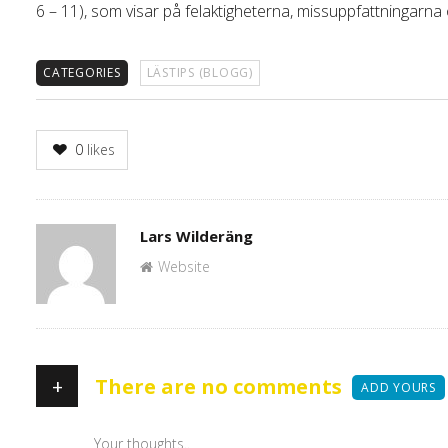
6 – 11), som visar på felaktigheterna, missuppfattningar
CATEGORIES
LÄSTIPS (BLOGG)
0
likes
Author
Lars Wilderäng
Website
+
There are no comments
ADD YOURS