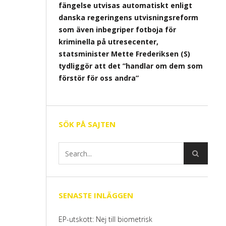
fängelse utvisas automatiskt enligt
danska regeringens utvisningsreform
som även inbegriper fotboja för
kriminella på utresecenter,
statsminister Mette Frederiksen (S)
tydliggör att det ”handlar om dem som
förstör för oss andra”
SÖK PÅ SAJTEN
SENASTE INLÄGGEN
EP-utskott: Nej till biometrisk