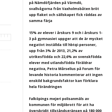
på Nämdöfjärden på Värmdö,
svallvågorna från Vaxholmsbåten bröt
upp flaket och sällskapet fick räddas av
samma färja
15% av elever i årskurs 9 och i årskurs 1-
3 på gymnasiet uppger att de är mycket
negativt inställda till hbtqi-personer,
upp från 3% år 2013, 21,2% av
utrikesfödda och 22,6% av svenskfödda
elever med utlandsfödda föräldrar
negativa, Petra Mårselius på Forum för
levande historia kommenterar att ingen
enskild bakgrundsfaktor kan förklara
hela förändringen
Falköpings mejeri polisanmäls av
kommunen för miljöbrott för att ha
överskridit tillståndsgränsen på 180 000