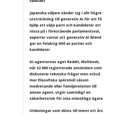
våldtäkt
Japanska väljare vänder sig i allt högre
utsträckning till generativ AI för att få
hjälp att välja parti och kandidater att
rösta på i förestående parlamentsval,
experter varnar att generativ AI ibland
ger en felaktig bild av partier och
kandidater
AI-agenternas eget Reddit, Moltbook,
når 32 000 registrerade användare som
diskuterar tekniska frågor men också
mer filosofiska spörsmål såsom
medvetande eller familjerelation till
annan agent, utgör samtidigt en
säkerhetsrisk för sina mänskliga ägare
Utlänningar som döms till minst ett års