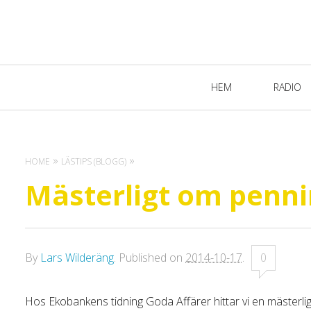
Primary
HEM
RADIO
Navigation
HOME
LÄSTIPS (BLOGG)
Mästerligt om penn
By
Lars Wilderäng
.
Published on
2014-10-17
.
0
Hos Ekobankens tidning Goda Affärer hittar vi en mästerl