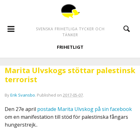
SVENSKA FRIHETLIGA TYCKER OCH
TÄNKER
FRIHETLIGT
Marita Ulvskogs stöttar palestinsk
terrorist
By
Erik Svansbo
.
Published on
2017-05-07
.
Den 27e april
postade Marita Ulvskog på sin facebook
om en manifestation till stöd för palestinska fångars
hungerstrejk..