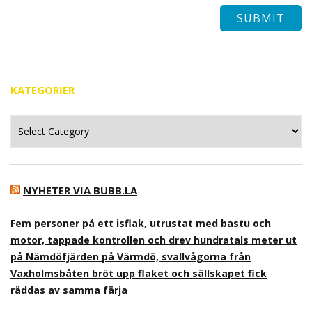
KATEGORIER
Kategorier
NYHETER VIA BUBB.LA
Fem personer på ett isflak, utrustat med bastu och
motor, tappade kontrollen och drev hundratals meter ut
på Nämdöfjärden på Värmdö, svallvågorna från
Vaxholmsbåten bröt upp flaket och sällskapet fick
räddas av samma färja