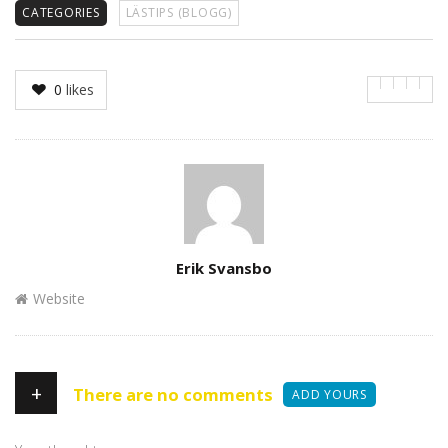
CATEGORIES
LÄSTIPS (BLOGG)
0
likes
Author
Erik Svansbo
Website
+
There are no comments
ADD YOURS