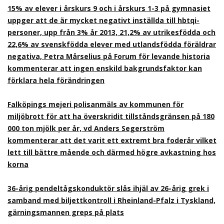
15% av elever i årskurs 9 och i årskurs 1-3 på gymnasiet
uppger att de är mycket negativt inställda till hbtqi-
personer, upp från 3% år 2013, 21,2% av utrikesfödda och
22,6% av svenskfödda elever med utlandsfödda föräldrar
negativa, Petra Mårselius på Forum för levande historia
kommenterar att ingen enskild bakgrundsfaktor kan
förklara hela förändringen
Falköpings mejeri polisanmäls av kommunen för
miljöbrott för att ha överskridit tillståndsgränsen på 180
000 ton mjölk per år, vd Anders Segerström
kommenterar att det varit ett extremt bra foderår vilket
lett till bättre mående och därmed högre avkastning hos
korna
36-årig pendeltågskonduktör slås ihjäl av 26-årig grek i
samband med biljettkontroll i Rheinland-Pfalz i Tyskland,
gärningsmannen greps på plats