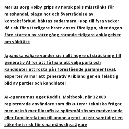
Marius Borg Høiby grips av norsk polis misstänkt för
misshandel, olaga hot och överträdelse av
kontaktförbud, häktas sedermera i upp till fyra veckor
då risk för ytterligare brott anses föreligga, sker dagen
före starten av rättegång rörande tidigare anklagelser
om våldtäkt
Japanska väljare vänder sig i allt högre utsträckning till
generativ AI för att få hjälp att välja parti och
kandidater att rösta på i förestående parlamentsval,
experter varnar att generativ AI ibland ger en felaktig
bild av partier och kandidater
AI-agenternas eget Reddit, Moltbook, når 32 000
registrerade användare som diskuterar tekniska frågor
men också mer filosofiska spörsmål såsom medvetande
eller familjerelation till annan agent, utgör samtidigt en
säkerhetsrisk för sina mänskliga ägare