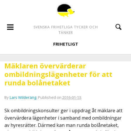
SVENSKA FRIHETLIGA TYCKER OCH
TÄNKER
FRIHETLIGT
Mäklaren övervärderar
ombildningslägenheter för att
runda bolånetaket
By
Lars Wilderäng
.
Published on
2016-01-13
.
Sk ombildningskonsulter ger i uppdrag åt mäklare att
övervärdera lägenheter i samband med ombildningar
av hyresrätter. Därmed kan man runda bolånetaket,