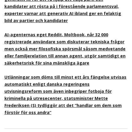
kandidater att rösta på i förestående parlamentsval,
experter varnar att generativ AI ibland ger en felaktig
bild av partier och kandidater
AI-agenternas eget Reddit, Moltbook, når 32 000
registrerade användare som diskuterar tekniska frågor
men också mer filosofiska spörsmål såsom medvetande
eller familjerelation till annan agent, utgör samtidigt en
säkerhetsrisk för sina mänskliga ägare
Utlänningar som döms till minst ett års fängelse utvisas
automatiskt enligt danska regeringens
utvisningsreform som även inbegriper fotboja för
kriminella på utresecenter, statsminister Mette
Frederiksen (S) tydliggör att det ”handlar om dem som
förstör för oss andra”