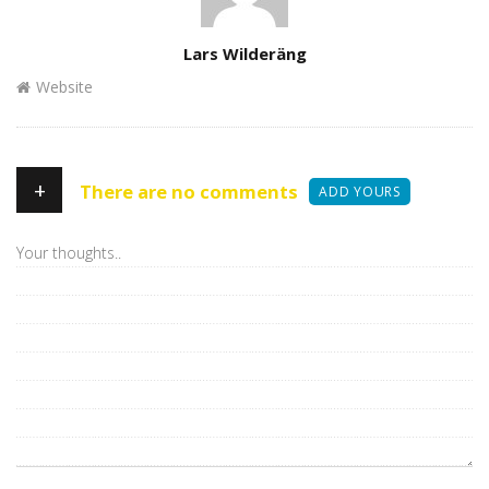
Author
Lars Wilderäng
Website
+
There are no comments
ADD YOURS