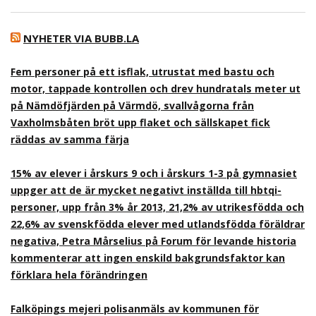
NYHETER VIA BUBB.LA
Fem personer på ett isflak, utrustat med bastu och
motor, tappade kontrollen och drev hundratals meter ut
på Nämdöfjärden på Värmdö, svallvågorna från
Vaxholmsbåten bröt upp flaket och sällskapet fick
räddas av samma färja
15% av elever i årskurs 9 och i årskurs 1-3 på gymnasiet
uppger att de är mycket negativt inställda till hbtqi-
personer, upp från 3% år 2013, 21,2% av utrikesfödda och
22,6% av svenskfödda elever med utlandsfödda föräldrar
negativa, Petra Mårselius på Forum för levande historia
kommenterar att ingen enskild bakgrundsfaktor kan
förklara hela förändringen
Falköpings mejeri polisanmäls av kommunen för