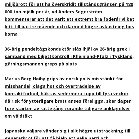
miljöbrott för att ha överskridit tillståndsgränsen på 180
000 ton mjölk per år, vd Anders Segerström
kommenterar att det varit ett extremt bra foderår vilket
lett till bättre mående och därmed högre avkastning hos
korna
36-årig pendeltågskonduktör slås ihjäl av 26-årig grek i
samband med biljettkontroll i Rheinland-Pfalz i Tyskland,
gärningsmannen greps på plats
Marius Borg Høiby grips av norsk polis misstänkt för
misshandel, olaga hot och överträdelse av
kontaktförbud, häktas sedermera i upp till fyra veckor
då risk för ytterligare brott anses föreligga, sker dagen
före starten av rättegång rörande tidigare anklagelser
om våldtäkt
Japanska väljare vänder sig i allt högre utsträckning till
generativ AI för att få hjälp att välja parti och