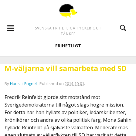
SVENSKA FRIHETLIGA TYCKER OCH
TÄNKER
FRIHETLIGT
M-väljarna vill samarbeta med SD
By
Hans Li Engnell
.
Published on
2014-10-01
.
Fredrik Reinfeldt gjorde sitt motstånd mot
Sverigedemokraterna till något slags högre mission.
För detta har han hyllats av politiker, ledarskribenter,
krönikörer och andra av olika politisk färg. Mona Sahlin
hyllade Reinfeldt på självaste valnatten. Moderaternas
egen slutsats av väljarflykten till SD har varit att detta