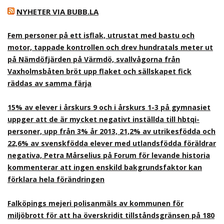
NYHETER VIA BUBB.LA
Fem personer på ett isflak, utrustat med bastu och
motor, tappade kontrollen och drev hundratals meter ut
på Nämdöfjärden på Värmdö, svallvågorna från
Vaxholmsbåten bröt upp flaket och sällskapet fick
räddas av samma färja
15% av elever i årskurs 9 och i årskurs 1-3 på gymnasiet
uppger att de är mycket negativt inställda till hbtqi-
personer, upp från 3% år 2013, 21,2% av utrikesfödda och
22,6% av svenskfödda elever med utlandsfödda föräldrar
negativa, Petra Mårselius på Forum för levande historia
kommenterar att ingen enskild bakgrundsfaktor kan
förklara hela förändringen
Falköpings mejeri polisanmäls av kommunen för
miljöbrott för att ha överskridit tillståndsgränsen på 180