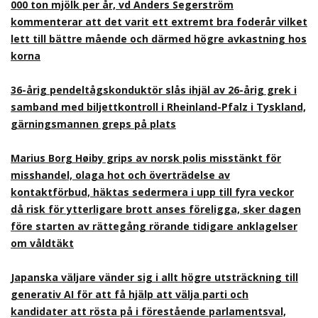
000 ton mjölk per år, vd Anders Segerström
kommenterar att det varit ett extremt bra foderår vilket
lett till bättre mående och därmed högre avkastning hos
korna
36-årig pendeltågskonduktör slås ihjäl av 26-årig grek i
samband med biljettkontroll i Rheinland-Pfalz i Tyskland,
gärningsmannen greps på plats
Marius Borg Høiby grips av norsk polis misstänkt för
misshandel, olaga hot och överträdelse av
kontaktförbud, häktas sedermera i upp till fyra veckor
då risk för ytterligare brott anses föreligga, sker dagen
före starten av rättegång rörande tidigare anklagelser
om våldtäkt
Japanska väljare vänder sig i allt högre utsträckning till
generativ AI för att få hjälp att välja parti och
kandidater att rösta på i förestående parlamentsval,