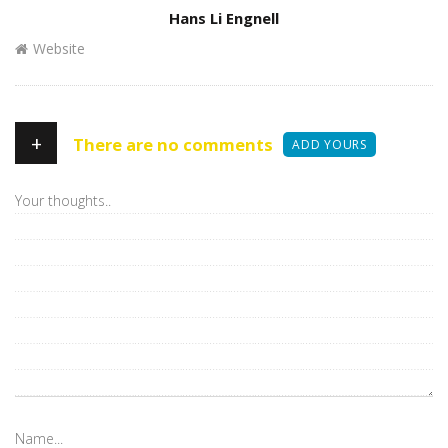
Author
Hans Li Engnell
Website
+
There are no comments
ADD YOURS