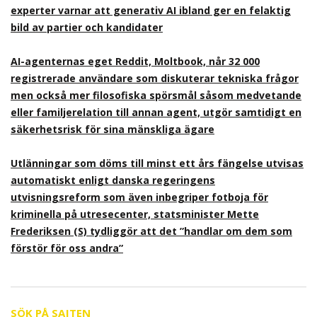
experter varnar att generativ AI ibland ger en felaktig
bild av partier och kandidater
AI-agenternas eget Reddit, Moltbook, når 32 000
registrerade användare som diskuterar tekniska frågor
men också mer filosofiska spörsmål såsom medvetande
eller familjerelation till annan agent, utgör samtidigt en
säkerhetsrisk för sina mänskliga ägare
Utlänningar som döms till minst ett års fängelse utvisas
automatiskt enligt danska regeringens
utvisningsreform som även inbegriper fotboja för
kriminella på utresecenter, statsminister Mette
Frederiksen (S) tydliggör att det ”handlar om dem som
förstör för oss andra”
SÖK PÅ SAJTEN