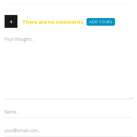
+
There are no comments
ADD YOURS