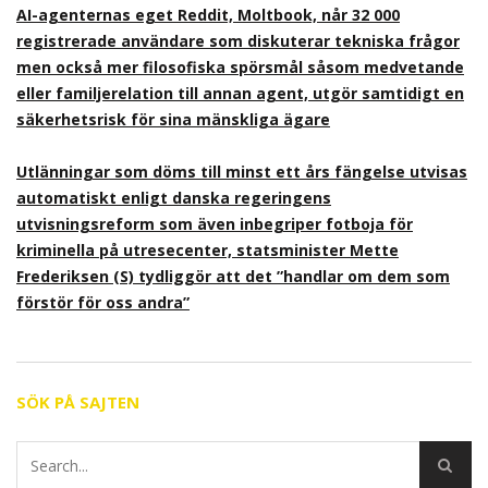
AI-agenternas eget Reddit, Moltbook, når 32 000
registrerade användare som diskuterar tekniska frågor
men också mer filosofiska spörsmål såsom medvetande
eller familjerelation till annan agent, utgör samtidigt en
säkerhetsrisk för sina mänskliga ägare
Utlänningar som döms till minst ett års fängelse utvisas
automatiskt enligt danska regeringens
utvisningsreform som även inbegriper fotboja för
kriminella på utresecenter, statsminister Mette
Frederiksen (S) tydliggör att det ”handlar om dem som
förstör för oss andra”
SÖK PÅ SAJTEN