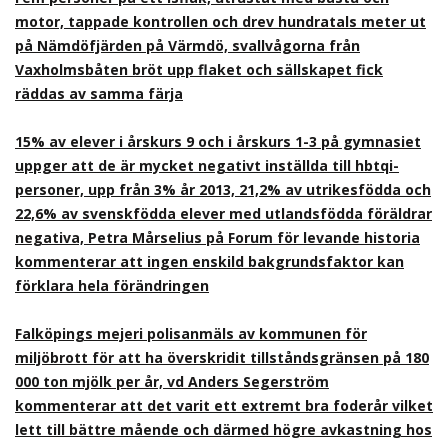
motor, tappade kontrollen och drev hundratals meter ut
på Nämdöfjärden på Värmdö, svallvågorna från
Vaxholmsbåten bröt upp flaket och sällskapet fick
räddas av samma färja
15% av elever i årskurs 9 och i årskurs 1-3 på gymnasiet
uppger att de är mycket negativt inställda till hbtqi-
personer, upp från 3% år 2013, 21,2% av utrikesfödda och
22,6% av svenskfödda elever med utlandsfödda föräldrar
negativa, Petra Mårselius på Forum för levande historia
kommenterar att ingen enskild bakgrundsfaktor kan
förklara hela förändringen
Falköpings mejeri polisanmäls av kommunen för
miljöbrott för att ha överskridit tillståndsgränsen på 180
000 ton mjölk per år, vd Anders Segerström
kommenterar att det varit ett extremt bra foderår vilket
lett till bättre mående och därmed högre avkastning hos