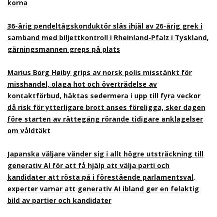
korna
36-årig pendeltågskonduktör slås ihjäl av 26-årig grek i
samband med biljettkontroll i Rheinland-Pfalz i Tyskland,
gärningsmannen greps på plats
Marius Borg Høiby grips av norsk polis misstänkt för
misshandel, olaga hot och överträdelse av
kontaktförbud, häktas sedermera i upp till fyra veckor
då risk för ytterligare brott anses föreligga, sker dagen
före starten av rättegång rörande tidigare anklagelser
om våldtäkt
Japanska väljare vänder sig i allt högre utsträckning till
generativ AI för att få hjälp att välja parti och
kandidater att rösta på i förestående parlamentsval,
experter varnar att generativ AI ibland ger en felaktig
bild av partier och kandidater