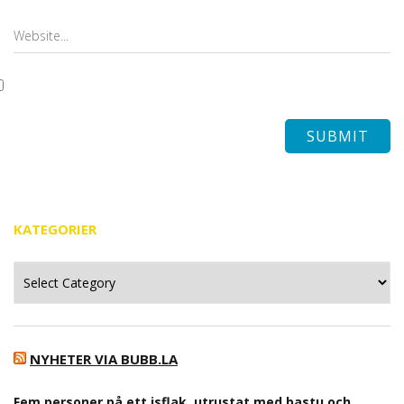
KATEGORIER
Kategorier
NYHETER VIA BUBB.LA
Fem personer på ett isflak, utrustat med bastu och