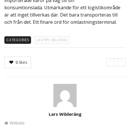
importerade varor på väg till sin
konsumtionslada. Utmärkande för ett logistikområde
är att inget tillverkas där. Det bara transporteras till
och från det. Ett finare ord för omlastningsterminal.
CATEGORIES
LÄSTIPS (BLOGG)
0
likes
Author
Lars Wilderäng
Website