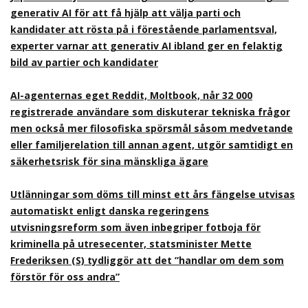
generativ AI för att få hjälp att välja parti och
kandidater att rösta på i förestående parlamentsval,
experter varnar att generativ AI ibland ger en felaktig
bild av partier och kandidater
AI-agenternas eget Reddit, Moltbook, når 32 000
registrerade användare som diskuterar tekniska frågor
men också mer filosofiska spörsmål såsom medvetande
eller familjerelation till annan agent, utgör samtidigt en
säkerhetsrisk för sina mänskliga ägare
Utlänningar som döms till minst ett års fängelse utvisas
automatiskt enligt danska regeringens
utvisningsreform som även inbegriper fotboja för
kriminella på utresecenter, statsminister Mette
Frederiksen (S) tydliggör att det ”handlar om dem som
förstör för oss andra”