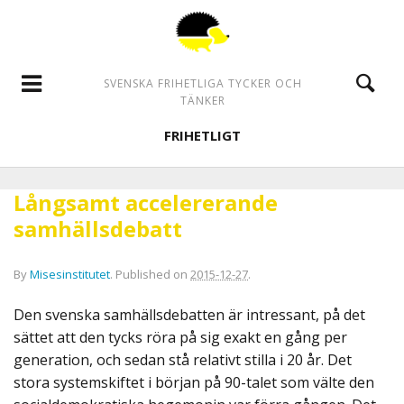
SVENSKA FRIHETLIGA TYCKER OCH
TÄNKER
FRIHETLIGT
Långsamt accelererande
samhällsdebatt
By
Misesinstitutet
.
Published on
2015-12-27
.
Den svenska samhällsdebatten är intressant, på det
sättet att den tycks röra på sig exakt en gång per
generation, och sedan stå relativt stilla i 20 år. Det
stora systemskiftet i början på 90-talet som välte den