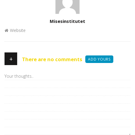
Author
Misesinstitutet
Website
+
There are no comments
ADD YOURS