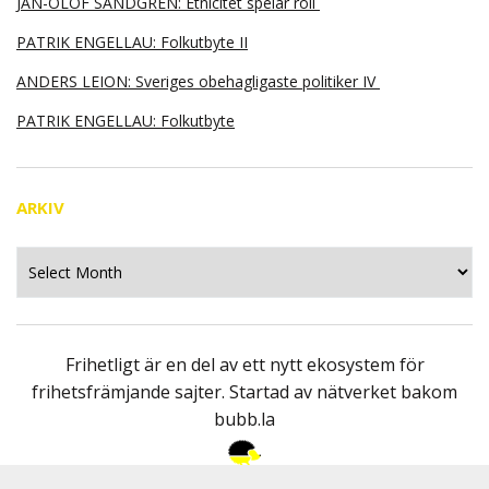
JAN-OLOF SANDGREN: Etnicitet spelar roll
PATRIK ENGELLAU: Folkutbyte II
ANDERS LEION: Sveriges obehagligaste politiker IV
PATRIK ENGELLAU: Folkutbyte
ARKIV
Arkiv
Frihetligt är en del av ett nytt ekosystem för
frihetsfrämjande sajter. Startad av nätverket bakom
bubb.la