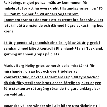
Falköpings mejeri polisanmäls av kommunen för
miljöbrott för att ha överskridit tillståndsgränsen på 180
000 ton mjölk per år, vd Anders Segerström
kommenterar att det varit ett extremt bra foderår vilket
lett till bättre mående och därmed högre avkastning hos
korna
36-årig pendeltågskonduktör slås ihjäl av 26-årig grek i
samband med biljettkontroll i Rheinland-Pfalz i Tyskland,
gärningsmannen greps på plats
Marius Borg Høiby grips av norsk polis misstänkt för
misshandel, olaga hot och överträdelse av
kontaktförbud, häktas sedermera i upp till fyra veckor
då risk för ytterligare brott anses föreligga, sker dagen
före starten av rättegång rörande tidigare anklagelser
om våldtäkt
Japanska väljare vänder sig i allt högre utsträckning till