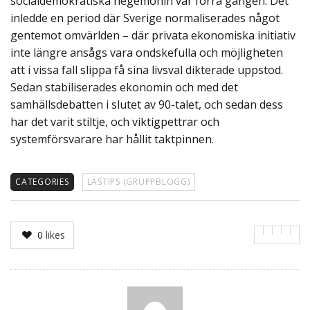
socialdemokratiska hegemonin var förra gången. Det
inledde en period där Sverige normaliserades något
gentemot omvärlden – där privata ekonomiska initiativ
inte längre ansågs vara ondskefulla och möjligheten
att i vissa fall slippa få sina livsval dikterade uppstod.
Sedan stabiliserades ekonomin och med det
samhällsdebatten i slutet av 90-talet, och sedan dess
har det varit stiltje, och viktigpettrar och
systemförsvarare har hållit taktpinnen.
CATEGORIES
LÄSTIPS (GRUPPBLOGG)
0
likes