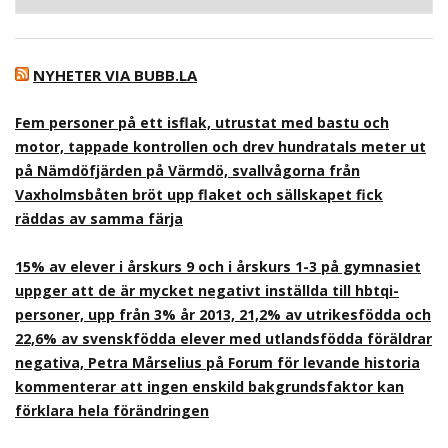
NYHETER VIA BUBB.LA
Fem personer på ett isflak, utrustat med bastu och
motor, tappade kontrollen och drev hundratals meter ut
på Nämdöfjärden på Värmdö, svallvågorna från
Vaxholmsbåten bröt upp flaket och sällskapet fick
räddas av samma färja
15% av elever i årskurs 9 och i årskurs 1-3 på gymnasiet
uppger att de är mycket negativt inställda till hbtqi-
personer, upp från 3% år 2013, 21,2% av utrikesfödda och
22,6% av svenskfödda elever med utlandsfödda föräldrar
negativa, Petra Mårselius på Forum för levande historia
kommenterar att ingen enskild bakgrundsfaktor kan
förklara hela förändringen