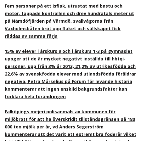
Fem personer på ett isflak, utrustat med bastu och
motor, tappade kontrollen och drev hundratals meter ut
på Nämdöfjärden på Värmdö, svallvågorna från
Vaxholmsbåten bröt upp flaket och sällskapet fick
räddas av samma färja
15% av elever i årskurs 9 och i årskurs 1-3 på gymnasiet
uppger att de är mycket negativt inställda till hbtqi-
personer, upp från 3% år 2013, 21,2% av utrikesfödda och
22,6% av svenskfödda elever med utlandsfödda föräldrar
negativa, Petra Mårselius på Forum för levande historia
kommenterar att ingen enskild bakgrundsfaktor kan
förklara hela förändringen
Falköpings mejeri polisanmäls av kommunen för
miljöbrott för att ha överskridit tillståndsgränsen på 180
000 ton mjölk per år, vd Anders Segerström
kommenterar att det varit ett extremt bra foderår vilket