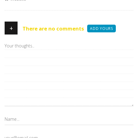
+
There are no comments
ADD YOURS