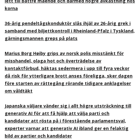
lett till bättre mående och därmed högre avkastning hos
korna
36-årig pendeltågskonduktör slås ihjäl av 26-årig grek i
samband med biljettkontroll i Rheinland-Pfalz i Tyskland,
gärningsmannen greps på plats
Marius Borg Høiby grips av norsk polis misstänkt för
misshandel, olaga hot och överträdelse av
kontaktförbud, häktas sedermera i upp till fyra veckor
då risk för ytterligare brott anses föreligga, sker dagen
före starten av rättegång rörande tidigare anklagelser
om våldtäkt
Japanska väljare vänder sig i allt högre utsträckning till
generativ AI för att få hjälp att välja parti och
kandidater att rösta på i förestående parlamentsval,
experter varnar att generativ AI ibland ger en felaktig
bild av partier och kandidater