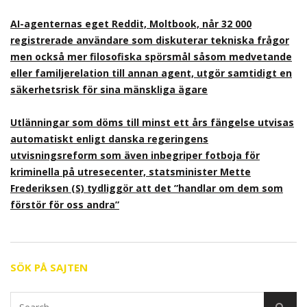
AI-agenternas eget Reddit, Moltbook, når 32 000
registrerade användare som diskuterar tekniska frågor
men också mer filosofiska spörsmål såsom medvetande
eller familjerelation till annan agent, utgör samtidigt en
säkerhetsrisk för sina mänskliga ägare
Utlänningar som döms till minst ett års fängelse utvisas
automatiskt enligt danska regeringens
utvisningsreform som även inbegriper fotboja för
kriminella på utresecenter, statsminister Mette
Frederiksen (S) tydliggör att det ”handlar om dem som
förstör för oss andra”
SÖK PÅ SAJTEN