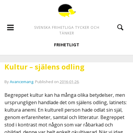
SVENSKA FRIHETLIGA TYCKER OCH
TÄNKER
FRIHETLIGT
Kultur – själens odling
By
Avancemang
.
Published on
2016-01-26
.
Begreppet kultur kan ha många olika betydelser, men
ursprungligen handlade det om själens odling, latinets:
kultura anemi. En kulturell person hade odlat sin själ,
genom erfarenheter, samtal och litteratur. Begreppet
stod i kontrast mot någon som var råbarkad och
obildad, denne var helt enkelt okultiverad. När vi idag