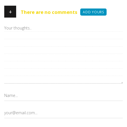
+
There are no comments
ADD YOURS