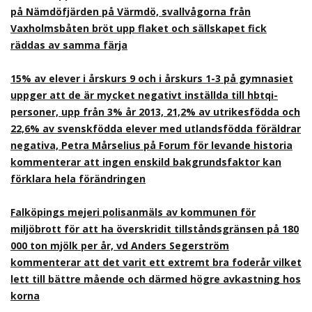
på Nämdöfjärden på Värmdö, svallvågorna från
Vaxholmsbåten bröt upp flaket och sällskapet fick
räddas av samma färja
15% av elever i årskurs 9 och i årskurs 1-3 på gymnasiet
uppger att de är mycket negativt inställda till hbtqi-
personer, upp från 3% år 2013, 21,2% av utrikesfödda och
22,6% av svenskfödda elever med utlandsfödda föräldrar
negativa, Petra Mårselius på Forum för levande historia
kommenterar att ingen enskild bakgrundsfaktor kan
förklara hela förändringen
Falköpings mejeri polisanmäls av kommunen för
miljöbrott för att ha överskridit tillståndsgränsen på 180
000 ton mjölk per år, vd Anders Segerström
kommenterar att det varit ett extremt bra foderår vilket
lett till bättre mående och därmed högre avkastning hos
korna