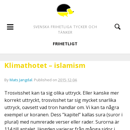
SVENSKA FRIHETLIGA TYCKER OCH
TÄNKER
FRIHETLIGT
Klimathotet – islamism
By
Mats Jangdal
.
Published on
2015-12-04
.
Trosvisshet kan ta sig olika uttryck. Eller kanske mer
korrekt uttryckt, trosvisshet tar sig mycket snarlika
uttryck, oavsett vad tron handlar om. Vi kan ta några
exempel ur koranen. Dess ”kapitel” kallas sura (suror i
plural) med numrerade verser eller rader. Surorna är
114 till antalet, längden varierar från många sidor i