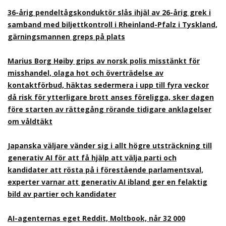
36-årig pendeltågskonduktör slås ihjäl av 26-årig grek i
samband med biljettkontroll i Rheinland-Pfalz i Tyskland,
gärningsmannen greps på plats
Marius Borg Høiby grips av norsk polis misstänkt för
misshandel, olaga hot och överträdelse av
kontaktförbud, häktas sedermera i upp till fyra veckor
då risk för ytterligare brott anses föreligga, sker dagen
före starten av rättegång rörande tidigare anklagelser
om våldtäkt
Japanska väljare vänder sig i allt högre utsträckning till
generativ AI för att få hjälp att välja parti och
kandidater att rösta på i förestående parlamentsval,
experter varnar att generativ AI ibland ger en felaktig
bild av partier och kandidater
AI-agenternas eget Reddit, Moltbook, når 32 000