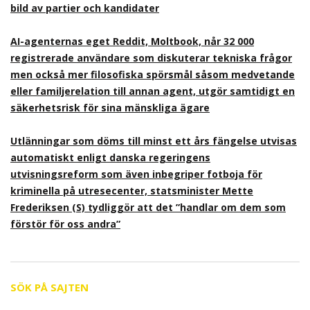
bild av partier och kandidater
AI-agenternas eget Reddit, Moltbook, når 32 000
registrerade användare som diskuterar tekniska frågor
men också mer filosofiska spörsmål såsom medvetande
eller familjerelation till annan agent, utgör samtidigt en
säkerhetsrisk för sina mänskliga ägare
Utlänningar som döms till minst ett års fängelse utvisas
automatiskt enligt danska regeringens
utvisningsreform som även inbegriper fotboja för
kriminella på utresecenter, statsminister Mette
Frederiksen (S) tydliggör att det ”handlar om dem som
förstör för oss andra”
SÖK PÅ SAJTEN