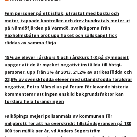
Fem personer på ett isflak, utrustat med bastu och
motor, tappade kontrollen och drev hundratals meter ut
på Nämdöfjärden på Värmdö, svallvågorna från
Vaxholmsbåten bröt upp flaket och sällskapet fick
räddas av samma färja
15% av elever i årskurs 9 och i årskurs 1-3 på gymnasiet
uppger att de är mycket negativt inställda till hbtqi-
personer, upp från 3% år 2013, 21,2% av utrikesfödda och
22,6% av svenskfödda elever med utlandsfödda föräldrar
negativa, Petra Mårselius på Forum för levande historia
kommenterar att ingen enskild bakgrundsfaktor kan
förklara hela förändringen
Falköpings mejeri polisanmäls av kommunen för
miljöbrott för att ha överskridit tillståndsgränsen på 180
000 ton mjölk per år, vd Anders Segerström