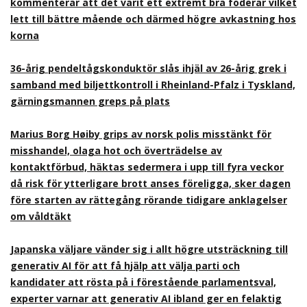
kommenterar att det varit ett extremt bra foderår vilket
lett till bättre mående och därmed högre avkastning hos
korna
36-årig pendeltågskonduktör slås ihjäl av 26-årig grek i
samband med biljettkontroll i Rheinland-Pfalz i Tyskland,
gärningsmannen greps på plats
Marius Borg Høiby grips av norsk polis misstänkt för
misshandel, olaga hot och överträdelse av
kontaktförbud, häktas sedermera i upp till fyra veckor
då risk för ytterligare brott anses föreligga, sker dagen
före starten av rättegång rörande tidigare anklagelser
om våldtäkt
Japanska väljare vänder sig i allt högre utsträckning till
generativ AI för att få hjälp att välja parti och
kandidater att rösta på i förestående parlamentsval,
experter varnar att generativ AI ibland ger en felaktig