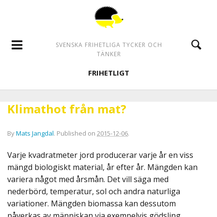
SVENSKA FRIHETLIGA TYCKER OCH
TÄNKER
FRIHETLIGT
Klimathot från mat?
By
Mats Jangdal
.
Published on
2015-12-06
.
Varje kvadratmeter jord producerar varje år en viss
mängd biologiskt material, år efter år. Mängden kan
variera något med årsmån. Det vill säga med
nederbörd, temperatur, sol och andra naturliga
variationer. Mängden biomassa kan dessutom
påverkas av människan via exempelvis gödsling.