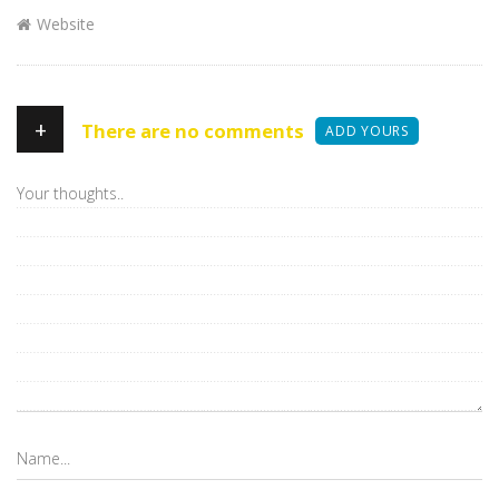
Website
+
There are no comments
ADD YOURS