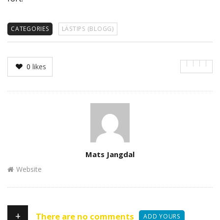
CATEGORIES
LÄSTIPS (BLOGG)
0
likes
Author
Mats Jangdal
Website
+
There are no comments
ADD YOURS