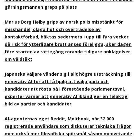
gärningsmannen greps på plats
Marius Borg Høiby grips av norsk polis misstänkt för
misshandel, olaga hot och överträdelse av
kontaktförbud, häktas sedermera i upp till fyra veckor
då risk för ytterligare brott anses föreligga, sker dagen
före starten av rättegång rörande tidigare anklagelser
om våldtäkt
Japanska väljare vänder sig i allt högre utsträckning till
generativ AI för att få hjälp att välja parti och
kandidater att rösta på i förestående parlamentsval,
experter varnar att generativ AI ibland ger en felaktig
bild av partier och kandidater
AI-agenternas eget Reddit, Moltbook, når 32 000
registrerade användare som diskuterar tekniska frågor
men också mer filosofiska spörsmål såsom medvetande