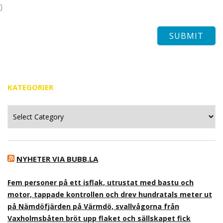
KATEGORIER
Kategorier
NYHETER VIA BUBB.LA
Fem personer på ett isflak, utrustat med bastu och
motor, tappade kontrollen och drev hundratals meter ut
på Nämdöfjärden på Värmdö, svallvågorna från
Vaxholmsbåten bröt upp flaket och sällskapet fick