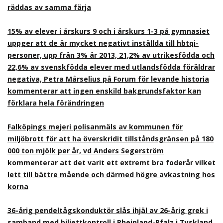
räddas av samma färja
15% av elever i årskurs 9 och i årskurs 1-3 på gymnasiet
uppger att de är mycket negativt inställda till hbtqi-
personer, upp från 3% år 2013, 21,2% av utrikesfödda och
22,6% av svenskfödda elever med utlandsfödda föräldrar
negativa, Petra Mårselius på Forum för levande historia
kommenterar att ingen enskild bakgrundsfaktor kan
förklara hela förändringen
Falköpings mejeri polisanmäls av kommunen för
miljöbrott för att ha överskridit tillståndsgränsen på 180
000 ton mjölk per år, vd Anders Segerström
kommenterar att det varit ett extremt bra foderår vilket
lett till bättre mående och därmed högre avkastning hos
korna
36-årig pendeltågskonduktör slås ihjäl av 26-årig grek i
samband med biljettkontroll i Rheinland-Pfalz i Tyskland,