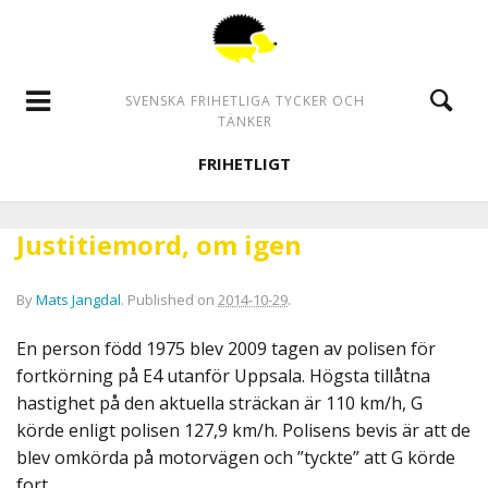
SVENSKA FRIHETLIGA TYCKER OCH
TÄNKER
FRIHETLIGT
Justitiemord, om igen
By
Mats Jangdal
.
Published on
2014-10-29
.
En person född 1975 blev 2009 tagen av polisen för
fortkörning på E4 utanför Uppsala. Högsta tillåtna
hastighet på den aktuella sträckan är 110 km/h, G
körde enligt polisen 127,9 km/h. Polisens bevis är att de
blev omkörda på motorvägen och ”tyckte” att G körde
fort.