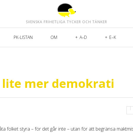
SVENSKA FRIHETLIGA TYCKER OCH TÄNKER
PK-LISTAN
OM
A–D
E–K
s lite mer demokrati
ta folket styra – för det går inte – utan för att begränsa maktm