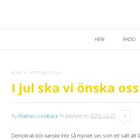
Primary
HEM
RADIO
Navigation
HOME
LÄSTIPS (BLOGG)
I jul ska vi önska os
By
Mattias Lundbäck
.
Published on
2015-12-27
.
0
Demokrati bör kanske inte så mycket ses som ett sätt att lå