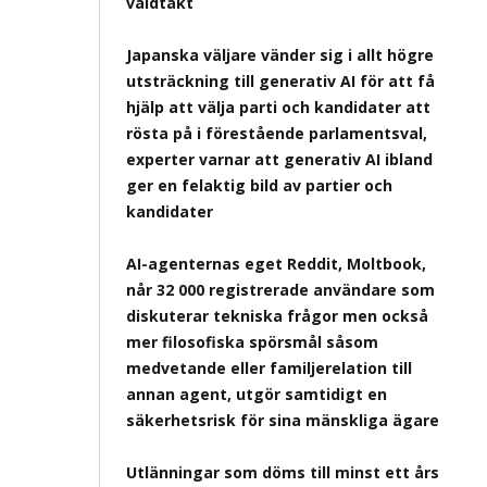
våldtäkt
Japanska väljare vänder sig i allt högre
utsträckning till generativ AI för att få
hjälp att välja parti och kandidater att
rösta på i förestående parlamentsval,
experter varnar att generativ AI ibland
ger en felaktig bild av partier och
kandidater
AI-agenternas eget Reddit, Moltbook,
når 32 000 registrerade användare som
diskuterar tekniska frågor men också
mer filosofiska spörsmål såsom
medvetande eller familjerelation till
annan agent, utgör samtidigt en
säkerhetsrisk för sina mänskliga ägare
Utlänningar som döms till minst ett års