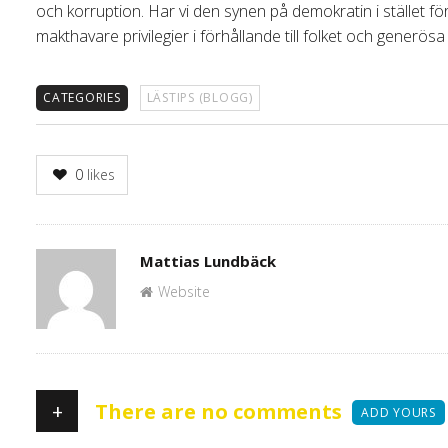
och korruption. Har vi den synen på demokratin i stället för 
makthavare privilegier i förhållande till folket och generösa 
CATEGORIES
LÄSTIPS (BLOGG)
0
likes
Author
Mattias Lundbäck
Website
+
There are no comments
ADD YOURS