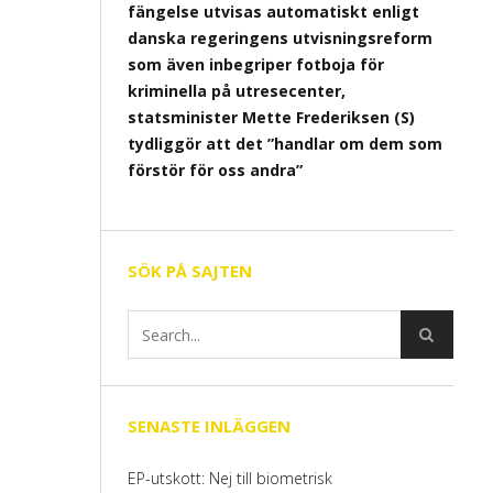
fängelse utvisas automatiskt enligt
danska regeringens utvisningsreform
som även inbegriper fotboja för
kriminella på utresecenter,
statsminister Mette Frederiksen (S)
tydliggör att det ”handlar om dem som
förstör för oss andra”
SÖK PÅ SAJTEN
SENASTE INLÄGGEN
EP-utskott: Nej till biometrisk