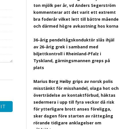
ton mjölk per år, vd Anders Segerström
kommenterar att det varit ett extremt
bra foderår vilket lett till bättre mående
och därmed högre avkastning hos korna
36-årig pendeltågskonduktör slås ihjäl
av 26-årig grek i samband med
biljettkontroll i Rheinland-Pfalz i
Tyskland, gärningsmannen greps på
plats
Marius Borg Høiby grips av norsk polis
misstänkt för misshandel, olaga hot och
överträdelse av kontaktförbud, häktas
sedermera i upp till fyra veckor då risk
för ytterligare brott anses föreligga,
sker dagen före starten av rättegång
rörande tidigare anklagelser om