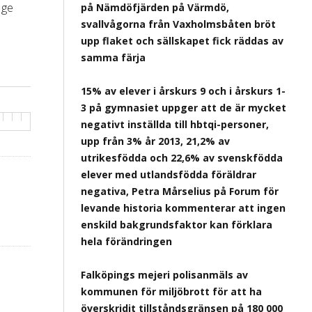
 ge
på Nämdöfjärden på Värmdö,
svallvågorna från Vaxholmsbåten bröt
upp flaket och sällskapet fick räddas av
samma färja
15% av elever i årskurs 9 och i årskurs 1-
3 på gymnasiet uppger att de är mycket
negativt inställda till hbtqi-personer,
upp från 3% år 2013, 21,2% av
utrikesfödda och 22,6% av svenskfödda
elever med utlandsfödda föräldrar
negativa, Petra Mårselius på Forum för
levande historia kommenterar att ingen
enskild bakgrundsfaktor kan förklara
hela förändringen
Falköpings mejeri polisanmäls av
kommunen för miljöbrott för att ha
överskridit tillståndsgränsen på 180 000