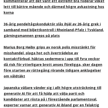
kommenterar att det varit ett extremt bra foderår vilket
lett till bättre mående och därmed högre avkastning hos
korna
36-årig pendeltågskonduktör slås ihjäl av 26-årig grek i
samband med biljettkontroll i Rheinland-Pfalz i Tyskland,
gärningsmannen greps på plats
Marius Borg Høiby grips av norsk polis misstänkt för
misshandel, olaga hot och överträdelse av
kontaktförbud, häktas sedermera i upp till fyra veckor
då risk för ytterligare brott anses föreligga, sker dagen
före starten av rättegång rörande tidigare anklagelser
om våldtäkt
Japanska väljare vänder sig i allt högre utsträckning till
generativ AI för att få hjälp att välja parti och
kandidater att rösta på i förestående parlamentsval,
experter varnar att generativ AI ibland ger en felaktig