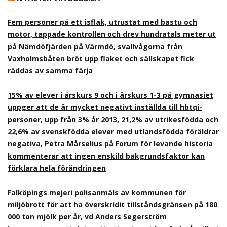
Fem personer på ett isflak, utrustat med bastu och
motor, tappade kontrollen och drev hundratals meter ut
på Nämdöfjärden på Värmdö, svallvågorna från
Vaxholmsbåten bröt upp flaket och sällskapet fick
räddas av samma färja
15% av elever i årskurs 9 och i årskurs 1-3 på gymnasiet
uppger att de är mycket negativt inställda till hbtqi-
personer, upp från 3% år 2013, 21,2% av utrikesfödda och
22,6% av svenskfödda elever med utlandsfödda föräldrar
negativa, Petra Mårselius på Forum för levande historia
kommenterar att ingen enskild bakgrundsfaktor kan
förklara hela förändringen
Falköpings mejeri polisanmäls av kommunen för
miljöbrott för att ha överskridit tillståndsgränsen på 180
000 ton mjölk per år, vd Anders Segerström