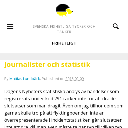
SVENSKA FRIHETLIGA TYCKER OCH
TÄNKER
FRIHETLIGT
Journalister och statistik
By
Mattias Lundbäck
.
Published on
2016-02-09
.
Dagens Nyheters statistiska analys av händelser som
registrerats under kod 291 räcker inte för att dra de
slutsatser som man dragit. Även om jag tillhör dem som
gärna skulle tro på att flyktingboenden inte är
överrepresenterade i incidentstatistiken går slutsatsen
inte att dra, då man även måste ta hänsyn till vilken typ