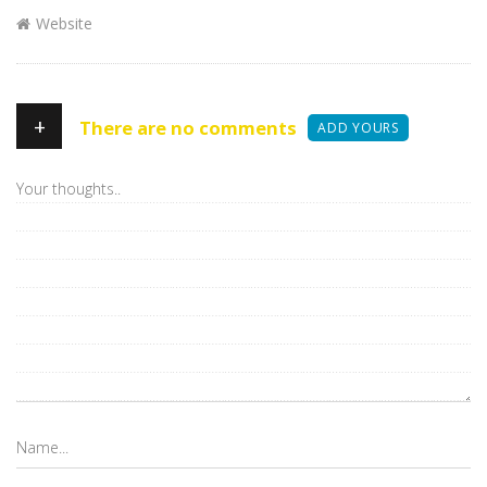
Website
+
There are no comments
ADD YOURS