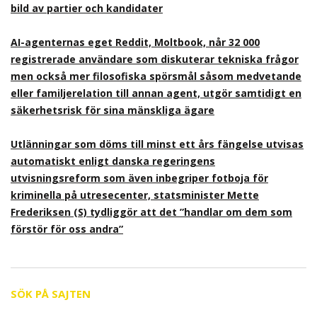
bild av partier och kandidater
AI-agenternas eget Reddit, Moltbook, når 32 000
registrerade användare som diskuterar tekniska frågor
men också mer filosofiska spörsmål såsom medvetande
eller familjerelation till annan agent, utgör samtidigt en
säkerhetsrisk för sina mänskliga ägare
Utlänningar som döms till minst ett års fängelse utvisas
automatiskt enligt danska regeringens
utvisningsreform som även inbegriper fotboja för
kriminella på utresecenter, statsminister Mette
Frederiksen (S) tydliggör att det ”handlar om dem som
förstör för oss andra”
SÖK PÅ SAJTEN