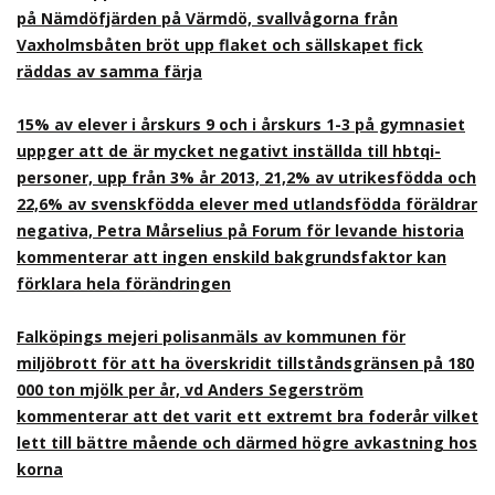
på Nämdöfjärden på Värmdö, svallvågorna från
Vaxholmsbåten bröt upp flaket och sällskapet fick
räddas av samma färja
15% av elever i årskurs 9 och i årskurs 1-3 på gymnasiet
uppger att de är mycket negativt inställda till hbtqi-
personer, upp från 3% år 2013, 21,2% av utrikesfödda och
22,6% av svenskfödda elever med utlandsfödda föräldrar
negativa, Petra Mårselius på Forum för levande historia
kommenterar att ingen enskild bakgrundsfaktor kan
förklara hela förändringen
Falköpings mejeri polisanmäls av kommunen för
miljöbrott för att ha överskridit tillståndsgränsen på 180
000 ton mjölk per år, vd Anders Segerström
kommenterar att det varit ett extremt bra foderår vilket
lett till bättre mående och därmed högre avkastning hos
korna