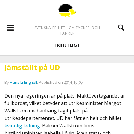
SVENSKA FRIHETLIGA TYCKER OCH
TÄNKER
FRIHETLIGT
Jämställt på UD
By
Hans Li Engnell
.
Published on
2014-10-05
.
Den nya regeringen är på plats. Maktövertagandet är
fullbordat, vilket betyder att utrikesminister Margot
Wallström med anhang tagit plats på
utrikesdepartementet. UD har fått en helt och hållet
kvinnlig ledning
. Bakom Wallström finns
biståndsminister Isabella Lövin. Även stats- och