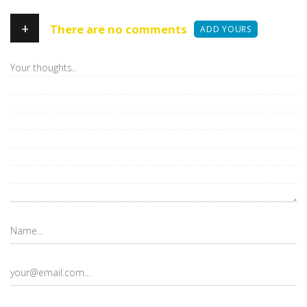
+
There are no comments
ADD YOURS