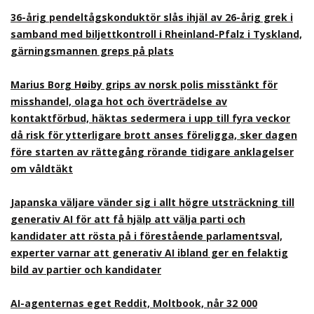
36-årig pendeltågskonduktör slås ihjäl av 26-årig grek i
samband med biljettkontroll i Rheinland-Pfalz i Tyskland,
gärningsmannen greps på plats
Marius Borg Høiby grips av norsk polis misstänkt för
misshandel, olaga hot och överträdelse av
kontaktförbud, häktas sedermera i upp till fyra veckor
då risk för ytterligare brott anses föreligga, sker dagen
före starten av rättegång rörande tidigare anklagelser
om våldtäkt
Japanska väljare vänder sig i allt högre utsträckning till
generativ AI för att få hjälp att välja parti och
kandidater att rösta på i förestående parlamentsval,
experter varnar att generativ AI ibland ger en felaktig
bild av partier och kandidater
AI-agenternas eget Reddit, Moltbook, når 32 000