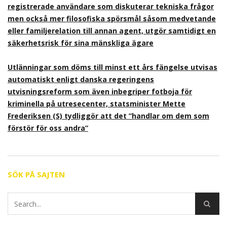
registrerade användare som diskuterar tekniska frågor
men också mer filosofiska spörsmål såsom medvetande
eller familjerelation till annan agent, utgör samtidigt en
säkerhetsrisk för sina mänskliga ägare
Utlänningar som döms till minst ett års fängelse utvisas
automatiskt enligt danska regeringens
utvisningsreform som även inbegriper fotboja för
kriminella på utresecenter, statsminister Mette
Frederiksen (S) tydliggör att det ”handlar om dem som
förstör för oss andra”
SÖK PÅ SAJTEN