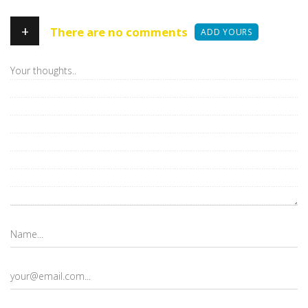
+
There are no comments
ADD YOURS