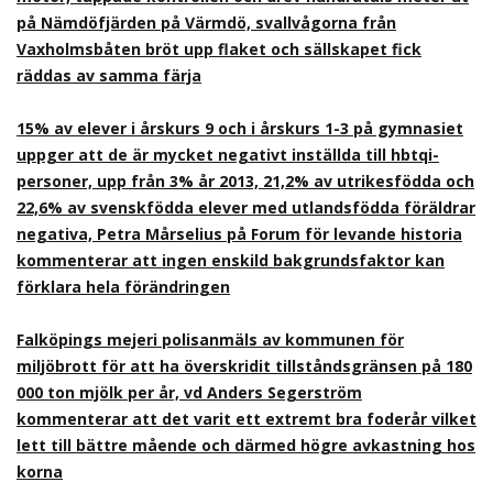
på Nämdöfjärden på Värmdö, svallvågorna från
Vaxholmsbåten bröt upp flaket och sällskapet fick
räddas av samma färja
15% av elever i årskurs 9 och i årskurs 1-3 på gymnasiet
uppger att de är mycket negativt inställda till hbtqi-
personer, upp från 3% år 2013, 21,2% av utrikesfödda och
22,6% av svenskfödda elever med utlandsfödda föräldrar
negativa, Petra Mårselius på Forum för levande historia
kommenterar att ingen enskild bakgrundsfaktor kan
förklara hela förändringen
Falköpings mejeri polisanmäls av kommunen för
miljöbrott för att ha överskridit tillståndsgränsen på 180
000 ton mjölk per år, vd Anders Segerström
kommenterar att det varit ett extremt bra foderår vilket
lett till bättre mående och därmed högre avkastning hos
korna