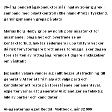
36-årig pendeltågskonduktör slås ihjäl av 26-årig grek i
samband med biljettkontroll i Rheinland-Pfalz i Tyskland,
gärningsmannen greps på plats
Marius Borg Høiby grips av norsk polis misstänkt för
misshandel, olaga hot och överträdelse av
kontaktförbud, häktas sedermera i upp till fyra veckor
då risk för ytterligare brott anses föreligga, sker dagen
före starten av rättegång rörande tidigare anklagelser
om våldtäkt
Japanska väljare vänder sig i allt högre utsträckning till
generativ AI för att få hjälp att välja parti och
kandidater att rösta på i förestående parlamentsval,
experter varnar att generativ AI ibland ger en felaktig
bild av partier och kandidater
AI-agenternas eget Reddit, Moltbook, når 32 000