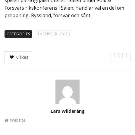
spisen på Högfjällshotellet i Sälen under Folk &
Försvars rikskonferens i Sälen. Handlar väl en del om
preppning, Ryssland, försvar och sånt.
CATEGORIES
LÄSTIPS (BLOGG)
0
likes
Author
Lars Wilderäng
Website