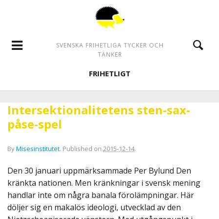
SVENSKA FRIHETLIGA TYCKER OCH
TÄNKER
FRIHETLIGT
Intersektionalitetens sten-sax-
påse-spel
By
Misesinstitutet
.
Published on
2015-12-14
.
Den 30 januari uppmärksammade Per Bylund Den
kränkta nationen. Men kränkningar i svensk mening
handlar inte om några banala förolämpningar. Här
döljer sig en makalös ideologi, utvecklad av den