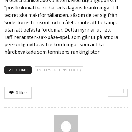
Nietzscheaniserade vänstern. Med utgångspunkt i
”postkolonial teori” härleds dagens kränkningar till
teoretiska maktförhållanden, såsom de ter sig från
Södertörns horisont, och målet är inte att bekämpa
utan att befästa fördomar. Detta mynnar ut i ett
raffinerat sten-sax-påse-spel, som går ut på att dra
personlig nytta av hackordningar som är lika
hårdbevakade som tennisens rankinglistor.
CATEGORIES
LÄSTIPS (GRUPPBLOGG)
0
likes