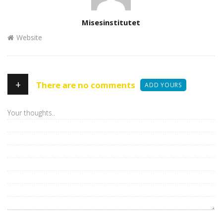
Author
Misesinstitutet
Website
+
There are no comments
ADD YOURS