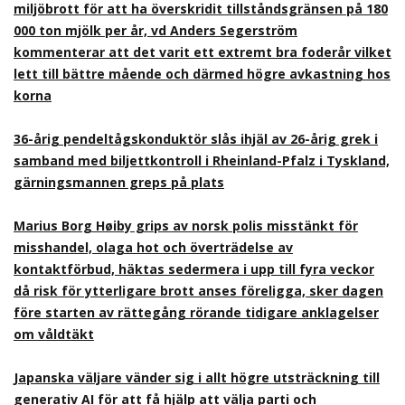
miljöbrott för att ha överskridit tillståndsgränsen på 180
000 ton mjölk per år, vd Anders Segerström
kommenterar att det varit ett extremt bra foderår vilket
lett till bättre mående och därmed högre avkastning hos
korna
36-årig pendeltågskonduktör slås ihjäl av 26-årig grek i
samband med biljettkontroll i Rheinland-Pfalz i Tyskland,
gärningsmannen greps på plats
Marius Borg Høiby grips av norsk polis misstänkt för
misshandel, olaga hot och överträdelse av
kontaktförbud, häktas sedermera i upp till fyra veckor
då risk för ytterligare brott anses föreligga, sker dagen
före starten av rättegång rörande tidigare anklagelser
om våldtäkt
Japanska väljare vänder sig i allt högre utsträckning till
generativ AI för att få hjälp att välja parti och