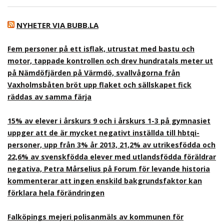
NYHETER VIA BUBB.LA
Fem personer på ett isflak, utrustat med bastu och
motor, tappade kontrollen och drev hundratals meter ut
på Nämdöfjärden på Värmdö, svallvågorna från
Vaxholmsbåten bröt upp flaket och sällskapet fick
räddas av samma färja
15% av elever i årskurs 9 och i årskurs 1-3 på gymnasiet
uppger att de är mycket negativt inställda till hbtqi-
personer, upp från 3% år 2013, 21,2% av utrikesfödda och
22,6% av svenskfödda elever med utlandsfödda föräldrar
negativa, Petra Mårselius på Forum för levande historia
kommenterar att ingen enskild bakgrundsfaktor kan
förklara hela förändringen
Falköpings mejeri polisanmäls av kommunen för