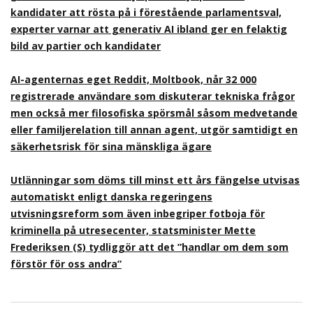
kandidater att rösta på i förestående parlamentsval,
experter varnar att generativ AI ibland ger en felaktig
bild av partier och kandidater
AI-agenternas eget Reddit, Moltbook, når 32 000
registrerade användare som diskuterar tekniska frågor
men också mer filosofiska spörsmål såsom medvetande
eller familjerelation till annan agent, utgör samtidigt en
säkerhetsrisk för sina mänskliga ägare
Utlänningar som döms till minst ett års fängelse utvisas
automatiskt enligt danska regeringens
utvisningsreform som även inbegriper fotboja för
kriminella på utresecenter, statsminister Mette
Frederiksen (S) tydliggör att det ”handlar om dem som
förstör för oss andra”